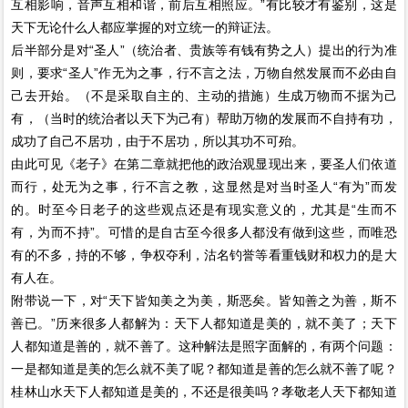
互相影响，音声互相和谐，前后互相照应。”有比较才有鉴别，这是
天下无论什么人都应掌握的对立统一的辩证法。
后半部分是对“圣人”（统治者、贵族等有钱有势之人）提出的行为准
则，要求“圣人”作无为之事，行不言之法，万物自然发展而不必由自
己去开始。（不是采取自主的、主动的措施）生成万物而不据为己
有，（当时的统治者以天下为己有）帮助万物的发展而不自持有功，
成功了自己不居功，由于不居功，所以其功不可殆。
由此可见《老子》在第二章就把他的政治观显现出来，要圣人们依道
而行，处无为之事，行不言之教，这显然是对当时圣人“有为”而发
的。时至今日老子的这些观点还是有现实意义的，尤其是“生而不
有，为而不持”。可惜的是自古至今很多人都没有做到这些，而唯恐
有的不多，持的不够，争权夺利，沽名钓誉等看重钱财和权力的是大
有人在。
附带说一下，对“天下皆知美之为美，斯恶矣。皆知善之为善，斯不
善已。”历来很多人都解为：天下人都知道是美的，就不美了；天下
人都知道是善的，就不善了。这种解法是照字面解的，有两个问题：
一是都知道是美的怎么就不美了呢？都知道是善的怎么就不善了呢？
桂林山水天下人都知道是美的，不还是很美吗？孝敬老人天下都知道