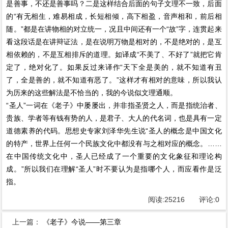
是善事，不还是善事吗？二是这样结合后面的句子文理不一致，后面
的“有无相生，难易相成，长短相倾，高下相盈，音声相和，前后相
随。”都是在讲物相的对立统一，况且中间还有一个“故”字，连贯起来
看这段话是在讲辩证法，是在说明万物是相对的，不是绝对的，是互
相依赖的，不是互相排斥的道理。如译成“不美了、不好了”就把它肯
定了，绝对化了。如果反过来译作“天下全是美的，就不知道有丑
了，全是善的，就不知道有恶了。”这样才有相对的意味，所以我认
为历来的这些解法是不恰当的，我的今说似文理通顺。
“圣人”一词在《老子》中屡屡出，并非指圣贤之人，而是指统治者、
贵族、学者等有钱有势的人，是君子、大人的代名词，也是具有一定
道德素养的代码。思想史专家刘泽华先生说“圣人的概念是中国文化
的特产，世界上任何一个民族文化中都没有与之相对应的概念。……
在中国传统文化中，圣人已经成了一个重要的文化象征和理论构
成。”所以我们在理解“圣人”时不要认为是指哪个人，而应看作是泛
指。
阅读:
25216
评论:
0
上一篇：
《老子》今说——第三章