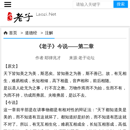

首页
>
道德经
>
注解

《老子》今说——第二章
作者:耶律兆才 来源:老子论坛
【原文】
天下皆知美之为美，斯恶矣。皆知善之为善，斯不善已。故，有无相
生，难易相成，长短相倾，高下相盈，音声相和，前后相随。
是以圣人处无为之事，行不言之教。万物作焉而不为始，生而不有，
为而不持，功成而弗居。夫唯弗居，是以不去。
【今说】
这一章前半部是在讲事物都是有相对性的辩证法：“天下都知道美是
美的，而不知道有丑这就坏了。都知道好是好的，而不知道有恶这就
不对了。所以，有无互相生化，难易互相成全，长短互相形成，高低