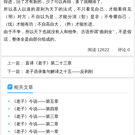
得进，旧了才有新的，少了可以再得，多了就糊涂了。
所以圣人以道的原则为天下的法式，不只看见自己，才能看得见
（明）对方；不自以为是，才能分清（彰）是非；不夸耀自己，
（伐）才能有功；不自高自大，（矜）才能长进。
由于不争，所以天下也就没有人和他争。古语所谓“曲则全”，不是假
话，整体全是由部分组成的。
阅读:
12622
评论:
0
上一篇：
直译《老子》第二十三章
下一篇：
老子语录集句解译之十五——反剥削

相关文章
《老子》今说——第五章
《老子》今说——第四章
《老子》今说——第三章
《老子》今说——第二章
《老子》今说——第一章