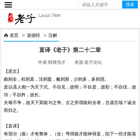

首页
>
道德经
>
注解

直译《老子》第二十二章
作者:耶律兆才 来源:老子论坛
【原文】
曲则全，枉则直，洼则盈，敝则新，少则多，多则惑。
是以圣人抱一为天下式。不自见，故明；不自是，故彰；不自伐，故
功；不自矜，故长。
夫唯不争，故天下莫能与之争。古之所谓曲则全者，岂虚言哉？诚全
而归之。
【直译】
有部分（曲）才有整体，（全）弯得曲才能伸得直，陷下一些才能装