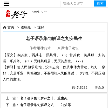

首页
>
道德经
>
注解

老子语录集句解译之九安民生
作者:耶律兆才 来源:老子论坛
【原文】实其腹，弱其志，强其骨。（3）甘其食，美其服，安其
居，乐其俗。（80）无狎其所居，无厌其所生。（72）
【解译】使人民但求吃饱，没有志向，仅从事体力劳动。吃好、穿
好，安居乐业，风俗融洽。不要限制人民的居处，（行动）不要压迫
人民的生活。
阅读:
5282
评论:
0
上一篇：
老子语录集句解译之十、重生死
下一篇：
老子语录集句解译之八——知荣辱