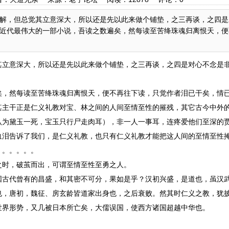
解，但总觉其立意深大，所以还是先以此来做个铺垫，之三再谈，之四是
近代最伟大的一部小说，吾读之数遍矣，然每读至苦绛珠魂归离恨天，便
其立意深大，所以还是先以此来做个铺垫，之三再谈，之四是对心不念是
矣，然每读至苦绛珠魂归离恨天，便不再往下读，只觉作者泪已干矣，情
其主干正是仁义礼教对宝、林之间的人间至情至性的摧残，其它古今中外
认为黛玉一死，宝玉只行尸走肉耳），非一人一事耳，连疼爱他们至深的
血泪告诉了我们，是仁义礼教，也只有仁义礼教才能把这人间的至情至性
。。。。。。
之时，破茧而出，可谓至情至性至勇之人。
国古代曾有的昌盛，和其密不可分，果如是乎？汉初兴盛，是道也，虽汉
也，唐初，魏征、房玄龄皆道家出身也，之后衰败。然其时仁义之教，犹
世界形势，又几被日本所亡矣，大儒误国，使西方诸国超越中华也。