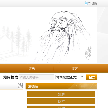
道教
文艺
道德经
注解
版本