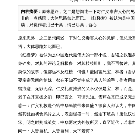
内容摘要：
原来思路，之二是想阐述一下对仁义毒害人心的见
非的一点感悟，大体思路如此而已。《红楼梦》被认为是中国
读，只觉作者泪已干矣，情已尽矣，吾心......
原来思路，之二是想阐述一下对仁义毒害人心的见解，但总觉
悟，大体思路如此而已。
《红楼梦》被认为是中国近代最伟大的一部小说，吾读之数遍
亦碎矣。对其的评论见解极多，对其枝枝叶叶，我不再赘述。
类似的故事，但都远不及红楼，何也！盖因害死宝、林者（吾
耍亲密无间的姐妹，都在不知不觉中成了杀人的凶手，作者用
留痕迹、无影无踪。仁义礼教摧残的又不仅仅是宝、林，而是
老子在其宣扬之初，即已言之，可谓先知。雪芹在其已成坚壳
惑一：仁义礼教是否给中华民族带来昌盛？很多人都认为，中
然其犹如初食鸦片之人，表面强盛一时，然走下坡矣！唐似汉
宋、明之时则成茧矣，中华两次为外族所灭，直至近代，若非
问一：人皆自私、人皆自利，天下若何？