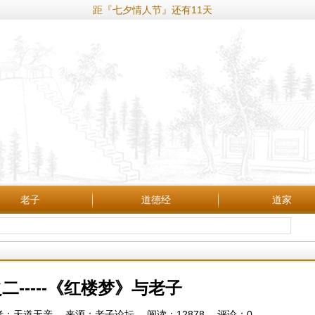
距『七夕情人节』还有11天
老子
道德经
道家
二-----《红楼梦》与老子
:26 作者：天道无亲 来源：老子论坛 阅读：
12878
评论：
0