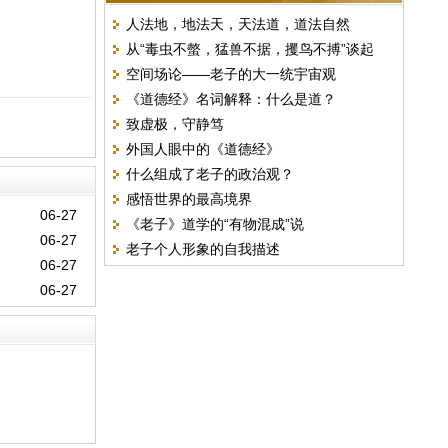
人法地，地法天，天法道，道法自然
从“毒虫不螫，猛兽不据，攫鸟不搏”谈起
空间场论——老子的大一统宇宙观
《道德经》名词解释：什么是道？
致虚极，守静笃
外国人眼中的《道德经》
什么组成了老子的政治观？
感悟世界的最高境界
06-27
《老子》道学的“有物混成”说
06-27
老子个人形象的自我描述
06-27
06-27