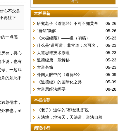
研究
对心不念是
本栏最新
不再往下
研究老子《道德经》不可不知黄帝
05-26
“自然”新解
05-26
《阴符经》
非的一点感
《太极经藏》——道（初稿）
05-23
什么是“道可道，非常道；名可名，
05-23
大道思维技术原理
05-23
已尽矣，吾心
非常名”？
道德经第一章解秘
05-23
的小说，也有
大道甚简
05-23
贾母、一起戏
外国人眼中的《道德经》
05-09
掩杀的如此不
《道德经》的国际化之路
05-09
大道思维法纲要
08-28
本栏推荐
武独尊儒术，
《老子》道学的“有物混成”说
披外衣也，至
人法地，地法天，天法道，道法自然
阅读排行