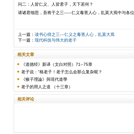
问二：人皆仁义、人皆君子，天下若何？
请诸君细思，吾将于之三-----仁义毒害人心，乱莫大焉中与各
上一篇：
读书心得之三---仁义之毒害人心，乱莫大焉
下一篇：
现代科技与伟大的老子
相关文章
《道德经》新译（文白对照）71--75章
老子说：“格老子！老子怎么会那么复杂呢？
《猴子理論》與現代道學
老子的用人之道 （十三章）
相关评论