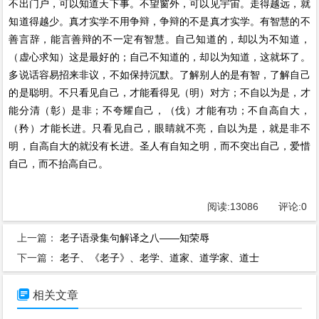
不出门户，可以知道天下事。不望窗外，可以见宇宙。走得越远，就
知道得越少。真才实学不用争辩，争辩的不是真才实学。有智慧的不
善言辞，能言善辩的不一定有智慧。自己知道的，却以为不知道，
（虚心求知）这是最好的；自己不知道的，却以为知道，这就坏了。
多说话容易招来非议，不如保持沉默。了解别人的是有智，了解自己
的是聪明。不只看见自己，才能看得见（明）对方；不自以为是，才
能分清（彰）是非；不夸耀自己，（伐）才能有功；不自高自大，
（矜）才能长进。只看见自己，眼睛就不亮，自以为是，就是非不
明，自高自大的就没有长进。圣人有自知之明，而不突出自己，爱惜
自己，而不抬高自己。
阅读:
13086
评论:
0
上一篇：
老子语录集句解译之八——知荣辱
下一篇：
老子、《老子》、老学、道家、道学家、道士

相关文章