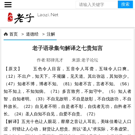

首页
>
道德经
>
注解

老子语录集句解译之七贵知言
作者:耶律兆才 来源:老子论坛
【原文】 五色令人目盲，五音令人耳聋，五味令人口爽。
（12）不出户，知天下。不规牖，见天道。其出弥远，其知弥少。
（47）知者不博，博者不知。（81）知者不言，言者不知。（56）
知不知上，不知知病。（71）多言致穷，不如守中。（5）知人者
智，自知者明。（33）不自见故明，不自是故彰，不自伐故功，不自
矜故长。（22）自见者不明，自是者不彰，自伐者无功，自矜者不
长。（24）圣人自知不自见，自爱不自贵。（72）
【解译】五光十色让人眼花，靡靡之音让人耳乱，美味佳肴让人口
涩，狩猎让人心动，财货让人想贪。所以“圣人”求实际，不务虚荣。