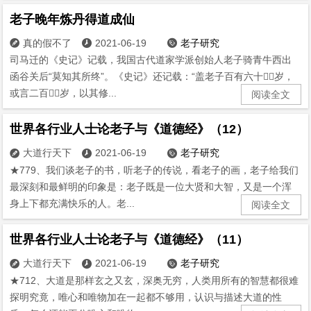
老子晚年炼丹得道成仙
真的假不了
2021-06-19
老子研究



司马迁的《史记》记载，我国古代道家学派创始人老子骑青牛西出
函谷关后“莫知其所终”。《史记》还记载：“盖老子百有六十岁，
或言二百岁，以其修...
阅读全文
世界各行业人士论老子与《道德经》（12）
大道行天下
2021-06-19
老子研究



★779、我们谈老子的书，听老子的传说，看老子的画，老子给我们
最深刻和最鲜明的印象是：老子既是一位大贤和大智，又是一个浑
身上下都充满快乐的人。老...
阅读全文
世界各行业人士论老子与《道德经》（11）
大道行天下
2021-06-19
老子研究



★712、大道是那样玄之又玄，深奥无穷，人类用所有的智慧都很难
探明究竟，唯心和唯物加在一起都不够用，认识与描述大道的性