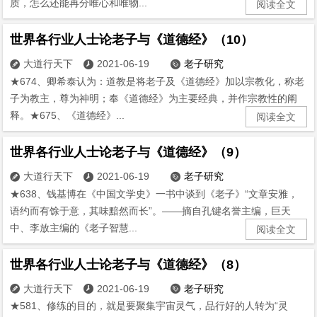
质，怎么还能再分唯心和唯物...
阅读全文
世界各行业人士论老子与《道德经》（10）
大道行天下
2021-06-19
老子研究



★674、卿希泰认为：道教是将老子及《道德经》加以宗教化，称老
子为教主，尊为神明；奉《道德经》为主要经典，并作宗教性的阐
释。★675、《道德经》...
阅读全文
世界各行业人士论老子与《道德经》（9）
大道行天下
2021-06-19
老子研究



★638、钱基博在《中国文学史》一书中谈到《老子》“文章安雅，
语约而有馀于意，其味黯然而长”。——摘自孔键名誉主编，巨天
中、李放主编的《老子智慧...
阅读全文
世界各行业人士论老子与《道德经》（8）
大道行天下
2021-06-19
老子研究



★581、修练的目的，就是要聚集宇宙灵气，品行好的人转为“灵