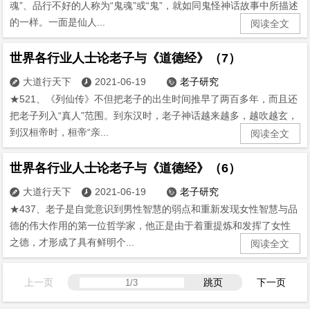
魂”、品行不好的人称为“鬼魂”或“鬼”，就如同鬼怪神话故事中所描述
的一样。一面是仙人...
阅读全文
世界各行业人士论老子与《道德经》（7）
大道行天下
2021-06-19
老子研究



★521、《列仙传》不但把老子的出生时间推早了两百多年，而且还
把老子列入“真人”范围。到东汉时，老子神话越来越多，越吹越玄，
到汉桓帝时，桓帝“亲...
阅读全文
世界各行业人士论老子与《道德经》（6）
大道行天下
2021-06-19
老子研究



★437、老子是自觉意识到男性智慧的弱点和重新发现女性智慧与品
德的伟大作用的第一位哲学家，他正是由于着重提炼和发挥了女性
之德，才形成了具有鲜明个...
阅读全文
上一页
跳页
下一页