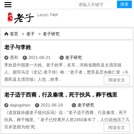

首页
>
老子
>
老子研究

老子与李姓
愚和
2021-06-21
老子研究



李姓是中国第一大姓。老子姓李，名耳，河南省鹿邑县太清宫镇
人。据司马迁《史记·老子传》称：“老子者，楚苦县厉乡曲仁里（今
鹿邑县太清宫镇）人也，姓李...
阅读全文
老子适于西裔，行及秦境，死于扶风，葬于槐里
dajingshen
2021-06-19
老子研究



《道宣跋孙盛老子疑问反讯》说：“老子适于西裔，行及秦境，死于
扶风，葬于槐里。” 老子已经离开人世2450多年了，人们说他活了几
百岁是因为他“死...
阅读全文