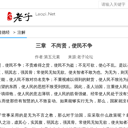
道德经
>
注解
三章 不尚贤，使民不争
作者:第五元素 来源:老子论坛
贤，使民不争；不贵难得之货，使民不为盗；不见可欲，使心不乱。是以
腹，弱其志，强其骨；常使民无知无欲。使夫智者不敢为也。为无为，则
，使人民不致对功名竞争；不重视难以得到的财货，使人民不致沦为
欲望的东西，使人民的思想不致受到扰乱。因此，圣人治国，注重使人民
子填得饱，使人民的意志薄弱，使人民的筋骨强健。经常使人民处于没有
从而使那些有智慧的人不致妄动。如果能够实行无为，那么，国家就没
事采用的是无为不言之教，那么对于治国，应采取什么政策呢？
圣人之治，虚其心，实其腹，弱其志，强其骨。常使民无知无欲，使夫知者