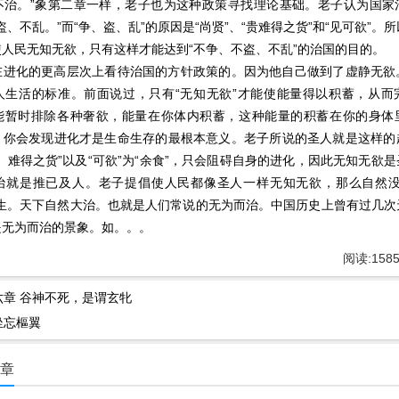
不治。”象第二章一样，老子也为这种政策寻找理论基础。老子认为国家
盗、不乱。”而“争、盗、乱”的原因是“尚贤”、“贵难得之货”和“见可欲”。
人民无知无欲，只有这样才能达到“不争、不盗、不乱”的治国的目的。
化的更高层次上看待治国的方针政策的。因为他自己做到了虚静无欲
人生活的标准。前面说过，只有“无知无欲”才能使能量得以积蓄，从而
能暂时排除各种奢欲，能量在你体内积蓄，这种能量的积蓄在你的身体
，你会发现进化才是生命生存的最根本意义。老子所说的圣人就是这样的
、难得之货”以及“可欲”为“余食”，只会阻碍自身的进化，因此无知无欲
治就是推已及人。老子提倡使人民都像圣人一样无知无欲，那么自然没
发生。天下自然大治。也就是人们常说的无为而治。中国历史上曾有过几次
是无为而治的景象。如。。。
阅读:
158
六章 谷神不死，是谓玄牝
坐忘樞翼
文章