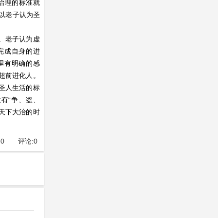
治理的标准就
所以老子认为圣
。老子认为虚
完成自身的进
里有明确的感
超前进化人。
是圣人生活的标
有“争、盗、
天下大治的时
50
评论:
0