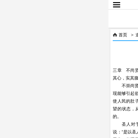

首页
>

三章 不尚
其心，实其
不崇尚贤能
现能够引起
使人民的肚
望的状态，
的。
圣人对于世
说：“是以