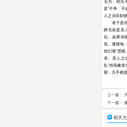
无为，则无
是“不争、不
人之治应刻使
老子是在进
静无欲是圣
化。如果你
觉。慢慢地
他们视“贤能
准。圣人之
乱”的现象
期，凡乎都
上一篇：
下一篇：

相关