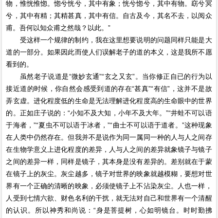
物，惟恍惟惚。惚兮恍兮，其中有象；恍兮惚兮，其中有物。窈兮冥
兮，其中有精；其精甚真，其中有信。自古及今，其名不去，以阅众
甫。吾何以知众甫之然哉？以此。”
受这样一个规律的制约，我在这里想要说明的问题同样只能是大
道的一部分。如果因此而使人们误解老子的道的本义，这是我所不愿
看到的。
虽然老子说道是“微妙玄通”“玄之又玄”。当你修正自已的行为以
接近道的时候，你自然会感受到道的存在“甚真”“有信”，这并不是故
弄玄虚。进化程度低的生命是无法理解进化程度高的生命眼中的世界
的。正如庄子说的：“小知不及大知，小年不及大年。”“井蛙不可以语
于海者，”“夏虫不可以语于冰者，”“曲士不可以语于道者。”这种现象
在人类中仍然存在。但我并不是说作为同一属同一种的人与人之间存
在生物学意义上进化程度的差异，人与人之间的差异就象镜子与镜子
之间的差异一样，同样是镜子，其本身是没有差异的。差别就在于蒙
在镜子上的灰尘。灰尘越多，镜子对世界的映象就越模糊，要想对世
界有一个正确的清晰的映象，必须使镜子上不沾染灰尘。人也一样，
人受到七情六欲、财色名利的干扰，就无法对自己和世界有一个清醒
的认识。所以神秀和尚说：“身是菩提树，心如明镜台。时时勤拂