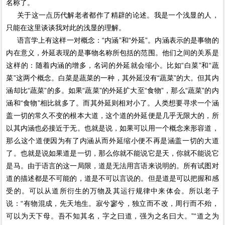
名称了。
关于这一点历代解老者都作了精辟的论述。我是一个浅显的人，
只能在这里谈谈我对此的浅显的理解。
语言学上有这样一对概念：“内涵”和“外延”。内涵表示的是事物的
内在意义，外延表现的是事物名称所包括的范围。他们之间的关系是
这样的：随着内涵的增多，名词的外延就会缩小。比如“白菜”和“蔬
菜”这两个概念。白菜是蔬菜的一种，其外延没有“蔬菜”的大。但其内
涵却比“蔬菜”的多。如果“蔬菜”的外延扩大至“食物”，那么“蔬菜”的内
涵和“食物”相比就多了。而其外延则相对小了。人类想要寻求一个涵
盖一切的常久不变的根本大道，这个道的外延便是几乎无限大的，所
以其内涵也必接近于无。也就是说，如果可以用一个概念来形容道，
那么这个道便因为有了内涵从而外延缩小便不再是涵盖一切的大道
了。也就是说如果道是一切，那么你就不能说它是天，你就不能说它
是马。由于语言的这一局限，道是无法用言语来说明的。所有试图对
道的描述都是不可能的，道是不可以言说的。但是道是可以把握和感
受的。可以从道所衍生的万物及其运行规律中来体会。所以老子
说：“有物混成，先天地生。寂兮寥兮，独立而不改，周行而不殆，
可以为天下母。吾不知其名，字之曰道，强为之名曰大。”“道之为