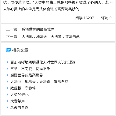
拭，勿使惹尘埃。”人类中的曲士就是那些被利欲薰了心的人。若不
去除心灵上的灰尘是无法体会道的高深与奥妙的。
阅读:
16207
评论:
0
上一篇：
感悟世界的最高境界
下一篇：
人法地，地法天，天法道，道法自然

相关文章
更加清晰地阐明进化人对世界认识的理论
三章 不尚贤，使民不争
感悟世界的最高境界
人法地，地法天，天法道，道法自然
致虚极，守静笃
人类的进化
大音希声
名教与自然