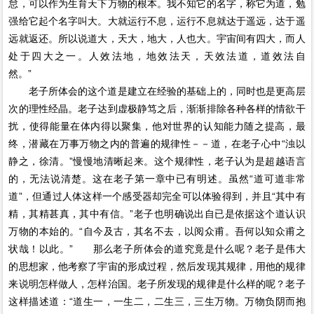
怠，可以作为生育天下万物的根本。我不知它的名字，称它为道，勉
强给它起个名字叫大。大就运行不息，运行不息就达于遥远，达于遥
远就返还。所以说道大，天大，地大，人也大。宇宙间有四大，而人
处于四大之一。人效法地，地效法天，天效法道，道效法自
然。”
老子所体会的这个道是建立在经验的基础上的，同时也是更高层
次的理性经晶。老子达到虚极静笃之后，渐渐排除各种各样的情欲干
扰，使得能量在体内得以聚集，他对世界的认知能力随之提高，最
终，潜藏在万事万物之内的普遍的规律性－－道，在老子心中“浊以
静之，徐清。”慢慢地清晰起来。这个规律性，老子认为是超越语言
的，无法说清楚。这在老子第一章中已有明述。虽然“道可道非常
道”，但通过人体这样一个感受器却完全可以体验得到，并且“其中有
精，其精甚真，其中有信。”老子也明确说出自已是依据这个道认识
万物的本始的。“自今及古，其名不去，以阅众甫。吾何以知众甫之
状哉！以此。” 那么老子所体会的道究竟是什么呢？老子是伟大
的思想家，他考察了宇宙的形成过程，然后发现其规律，用他的规律
来说明怎样做人，怎样治国。老子所发现的规律是什么样的呢？老子
这样描述道：“道生一，一生二，二生三，三生万物。万物负阴而抱