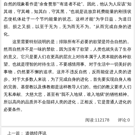
自然的现象看作是“余食赘形”“有道者不处”。因此，他认为人应该“知
其雄，守其雌，知其白，守其黑，”也就是说放弃耗费能量的刚强状
态使机体处于一个节约能量的状态。这样才能“为学日益，为道日
损。损之又损，以至于无为，无为而无不为。”从而完成自身的进
化。
这里需要特别说明的是；排除所有不必要的欲望是符合自然的。
然而自然并不是一味的禁欲，因为没有了欲望，人类也就失去了生存
的意义。它只是要人们在更高的层次上对待本属于人类本能的各种欲
望。也就是理智的对待生活，不要感情用事。对于生活中一切美好的
事物，仍然要不懈的追求。这并不违反自然，反而能促进人类的进
步。对于大多数人来说，为了完成自身的进化，首先要实现自身人格
的完善。基督教以及佛教都是这样教导人们的。他们的教义要求人们
无私奉献、大慈大悲，甚至有“我不入地狱，谁入地狱”的牺牲精神。
所以高尚的品质并不会阻碍人类的进化，正相反，它是普通人进化的
必要条件。
阅读:
112178
评论:
0
上一篇：
道德经序说