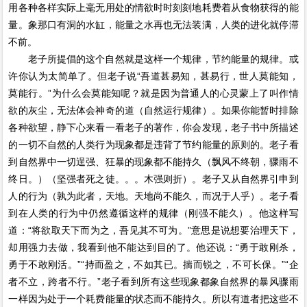
用各种各样实际上毫无用处的情欲时时刻刻地耗费着从食物获得的能
量。象那口有洞的水缸，能量之水再也无法装满，人类的进化就停滞
不前。
老子所提倡的这个自然就是这样一个规律，节约能量的规律。或
许你认为太简单了。但老子说“吾道甚易知，甚易行，世人莫能知，
莫能行。”为什么会莫能知呢？就是因为普通人的心灵蒙上了叫作情
欲的灰尘，无法体会神奇的道（自然运行规律）。如果你能暂时排除
各种欲望，静下心来看一看老子的著作，你会发现，老子书中所描述
的一切不自然的人类行为现象都是违背了节约能量的原则的。老子看
到自然界中一切逞强、狂暴的现象都不能持久（飘风不终朝，骤雨不
终日。）（坚强者死之徒。。。木强则折）。老子又从自然界引申到
人的行为（孰为此者，天地。天地尚不能久，而况于人乎）。老子看
到在人类的行为中仍然遵循这样的规律（刚强不能久）。他这样写
道：“将欲取天下而为之，吾见其不可为。”意思是说想要治理天下，
却用强力去做，我看到他不能达到目的了。他还说：“勇于敢刚杀，
勇于不敢刚活。”“持而盈之，不如其已。揣而锐之，不可长保。”“企
者不立，跨者不行。”老子看到所有这些现象都象自然界的暴风骤雨
一样因为处于一个耗费能量的状态而不能持久。所以有道者把这些不