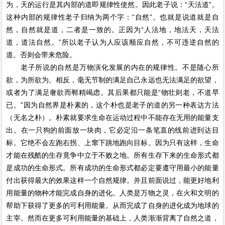
为，天的运行是其内部的道即规律性使然。因此老子说：“天法道”。
这种内部的规律性老子归纳为两个字：“自然”。也就是说道就是自
然，自然就是道，二者是一致的。正因为“人法地，地法天，天法
道，道法自然。”所以老子认为人应该顺应自然，不可违逆自然的
道。否则会带来危险。
老子所说的自然是万物演化发展的内在的规律性。不是随心所
欲，为所欲为。相反，毫无节制的满足自己永远也无法满足的欲望，
或者为了满足奢欲而郸精竭虑。其后果都只能是“物壮则老，不道早
已。”因为自然界是朴素的，这个朴也是老子的道的另一种表达方法
（无名之朴）。朴素就要求生命在运动过程中不能存在无用的能量支
出。在一只狗的前面放一块肉，它必定沿一条笔直的线前进到达目
标。它绝不会左跑右拐、上窜下跳地跑向目标。因为只有这样，生命
才能在残酷的生存竟争中立于不败之地。所有生存下来的生命形式都
是成功的生命形式。所有成功的生命形式都必定要遵守用最小的能量
付出获得最大的效果这样一个自然规律。并且前面说过，能更好地利
用能量的物种才能完成自身的进化。人类是万物之灵，在火和文明的
帮助下获得了更多的可利用能量。从而完成了自身的进化成为地球的
主宰。然而在更多可利用能量的基础上，人类渐渐背离了自然之道，