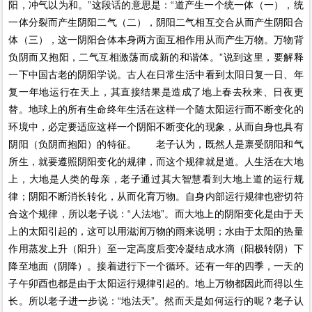
阳，冲气以为和。”这段话的意思是：“道产生一个统一体（一），统
一体分裂而产生阴阳二气（二），阴阳二气相互交合从而产生阴阳合
体（三），这一阴阳合体本身两方面互相作用从而产生万物。万物背
负阴而又抱阳，二气互相激荡而成新的和谐体。”说到这里，要解释
一下中国古老的阴阳学说。古人在日常生活中看到太阳日复一日、年
复一年地运行在天上，其直接结果是造成了地上春去秋来、日夜更
替。地球上的所有生命终年生活在这样一个随太阳运行而不断变化的
环境中，必定要适应这样一个阴阳不断变化的现象，从而自身也具有
阴阳（负阴而抱阳）的特征。 老子认为，既然人是禀受阴阳和气
所生，就要遵照阴阳变化的规律，而这个规律就是道。人生活在大地
上，大地是人类的母亲，老子通过其大智慧看到大地上道的运行规
律；阴阳不断消长转化，从而化育万物。自身内部运行规律也密切符
合这个规律，所以老子说：“人法地”。而大地上的阴阳变化是由于天
上的太阳引起的，这可以用滋润万物的雨来说明；水由于太阳的热量
作用蒸发上升（阳升）至一定高度后变冷凝结成水滴（阳极转阴）下
降至地面（阴降）。接着进行下一个循环。还有一年的四季，一天的
子午卯酉也都是由于太阳运行规律引起的。地上万物都因此而得以生
长。所以老子进一步说：“地法天”。然而天是如何运行的呢？老子认