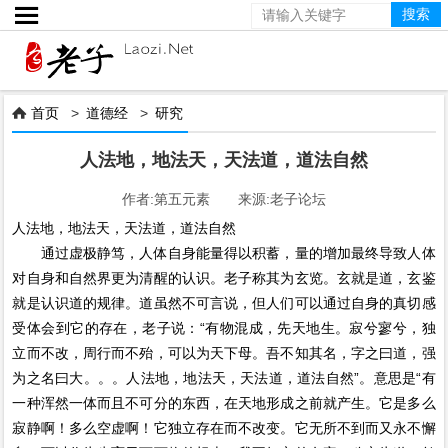

首页
>
道德经
>
研究

人法地，地法天，天法道，道法自然
作者:第五元素 来源:老子论坛
人法地，地法天，天法道，道法自然
通过虚极静笃，人体自身能量得以积蓄，量的增加最终导致人体
对自身和自然界更为清醒的认识。老子称其为玄览。玄就是道，玄鉴
就是认识道的规律。道虽然不可言说，但人们可以通过自身的真切感
受体会到它的存在，老子说：“有物混成，先天地生。寂兮寥兮，独
立而不改，周行而不殆，可以为天下母。吾不知其名，字之曰道，强
为之名曰大。。。人法地，地法天，天法道，道法自然”。意思是“有
一种浑然一体而且不可分的东西，在天地形成之前就产生。它是多么
寂静啊！多么空虚啊！它独立存在而不改变。它无所不到而又永不懈