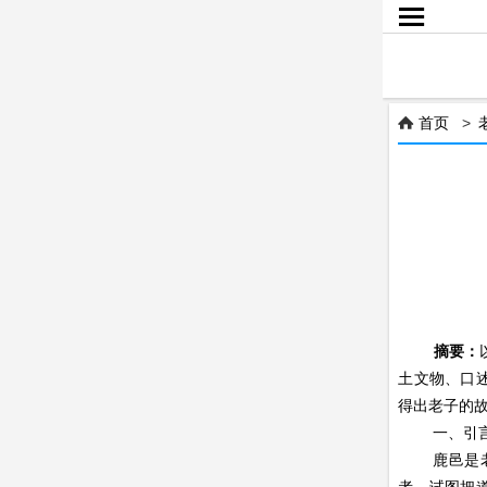

首页
>

摘要：
土文物、口
得出老子的
一、引
鹿邑是