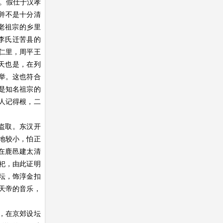
。假仕于汉孝
系并不是十分清
况老祖宗的乡里
李氏迁苦县的
仁里，周平王
天也是，在列
举。这也符合
是知名祖宗的
人记得根，二
盗取。东汉开
地较小，怕正
在鹿邑建太清
祀，由此证明
坛，饰淳金扣
天帝的音乐，
，在京郊设坛