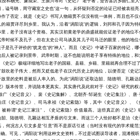
教授和杨光、廉成荣、王振川等对《史记》
“老子者，楚苦县厉乡曲仁里
阳，谥号聃，周守藏室之史也”这一句，从怀疑到否定的论证已经被袁祖亮
身作了否定，就是《史记》书写人物籍贯不仅没有统一体例，而且也不仅
人的籍贯详尽到乡里。我认为，沿着“涡阳说”的逻辑，刘邦和孔子因为特
乡里，老子没有这个资格。其实汉初黄老学的鼎盛就能佐证老子的地位不
武帝时候不及孔子，但在太史公司马谈及其儿子司马迁的眼里，他的地位
子是孔子评价的“犹龙也”的“神人”。而且《史记》中诸子百家的传记，
的后人被记录到景帝、武帝时期，这不也能说明老子享有特殊的地位，和
，《史记》极端详细地写出老子的国籍、县籍、乡籍、里籍就再合理不过
说”鼓吹老子伟大，然而又贬低老子在汉代历史上的地位，以便否定《史记
子故里的史料是被后人串入的。为此“涡阳说”还取边韶、陆德明、孔颖达
记》版本传世，并说陆本更真实。其实唐代及此前对于《史记》研究的权
徐广《史记音义》、裴《史记集解》、北朝齐·邹诞生《史记集注》、唐
伯庄《史记音义》、司马承祯《史记索隐》等，其中《史记音义》、《
》被称谓“史记三家注”，《史记索隐》价值最高。这些真正的《史记》
边韶、陆德明、孔颖达相互矛盾的引文来。而这三个人恰好都不是治《史
高，何况古人引文多是“引意”而不是原话引述（当时没有现代的学术规范
确。可见，“涡阳说”利用这种文史资料，不过是试图误导读者，混淆视听