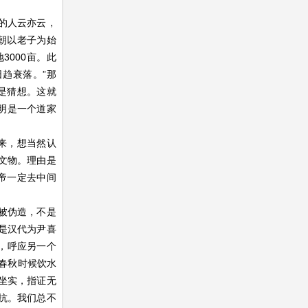
相的人云亦云，
朝以老子为始
地
3000
亩。此
趋衰落。”那
是猜想。这就
明是一个道家
”来，想当然认
文物。理由是
帝一定去中间
被伪造，不是
是汉代为尹喜
，呼应另一个
？春秋时候饮水
坐实，指证无
抗。我们总不