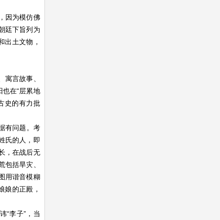
，因为模仿佛
朝廷下旨列为
物和出土文物，
、寓言故事、
阳也在“层累地
古史的有力批
证据有问题。考
姓氏的人，即
长，在战后无
荒包括旱灾、
图用谐音模糊
娘娘的正殿，
讳“李子”，当