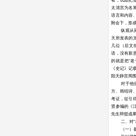
者，试图把
太清宫为名
语言和内容
附会下，形
纵观从
天所发表的
几位（后文
语，没有新
的就是把“老
《史记》记
阳天静宫周
对于他
方、韩绍诗
考证，征引
贤参编的《
先生辩驳成
二、对
（一）