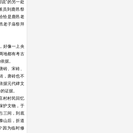
阳说”的另一处
派员到鹿邑祭
恰恰是鹿邑老
邑老子庙祭拜
了，好像一上央
两地都有考古
的依据。
唐砖、宋砖、
砖，唐砖也不
依据元代碑文
样的证据。
店村村民回忆
保护文物，于
占三间，到底
泰山后，折道
？因为临时修