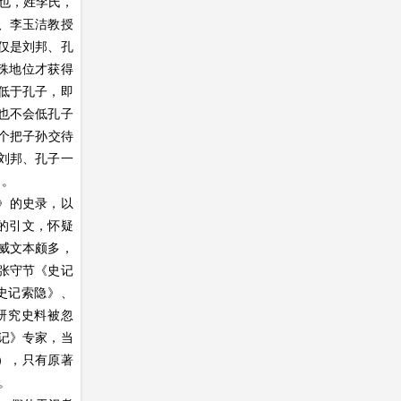
人也，姓李氏，
、李玉洁教授
仅是刘邦、孔
殊地位才获得
低于孔子，即
也不会低孔子
哪个把子孙交待
刘邦、孔子一
了。
》的史录，以
的引文，怀疑
威文本颇多，
·张守节《史记
史记索隐》、
研究史料被忽
记》专家，当
），只有原著
。