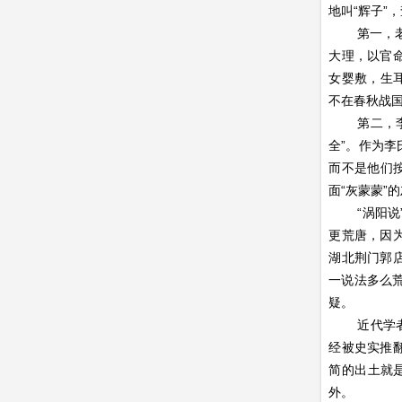
地叫“辉子”
第一，
大理，以官
女婴敷，生
不在春秋战
第二，
全”。作为李
而不是他们
面“灰蒙蒙”
“涡阳
更荒唐，因
湖北荆门郭
一说法多么荒
疑。
近代学
经被史实推
简的出土就
外。