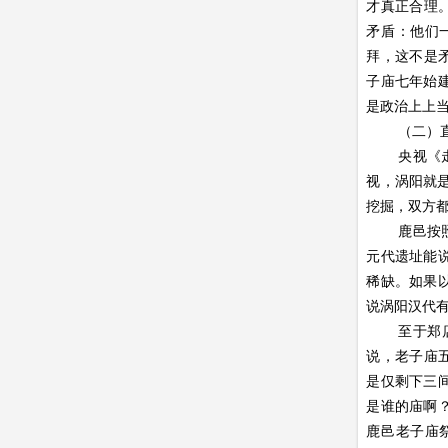
才真正合理
矛盾：他们
拜，这不是
子庙七年始
是政治上上
（二）
央视《
视，涡阳就
挖掘，双方
鹿邑按
元代遗址能
稀缺。如果
说涡阳汉代
至于郑
说，老子庙
是仅剩下三
是谁的庙啊
鹿邑老子庙