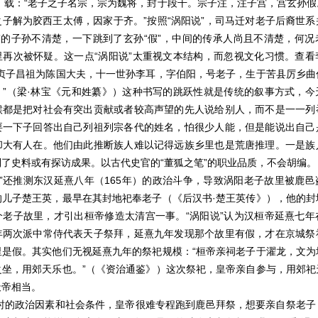
》载：
“老子之子名宗，宗为魏将，封于段干。宗子注，注子宫，宫玄孙假
子解为胶西王太傅，因家于齐。”按照“涡阳说”，司马迁对老子后裔世
”的子孙不清楚，一下跳到了玄孙“假”，中间的传承人尚且不清楚，何
里再次被怀疑。这一点“涡阳说”太重视文本结构，而忽视文化习惯。查看
利贞子昌祖为陈国大夫，十一世孙李耳，字伯阳，号老子，生于苦县厉乡曲
。”（梁·林宝《元和姓纂》）这种书写的跳跃性就是传统的叙事方式，今
候都是把对社会有突出贡献或者较高声望的先人说给别人，而不是一一列
要一下子回答出自己列祖列宗各代的姓名，怕很少人能，但是能说出自己
却大有人在。他们由此推断族人难以记得远族乡里也是荒唐推理。一是族
了史料或有探访成果。以古代史官的“董狐之笔”的职业品质，不会胡编。
说”还推测东汉延熹八年（
165
年）的政治斗争，导致涡阳老子故里被鹿邑
的儿子楚王英，最早在其封地祀奉老子（《后汉书·楚王英传》），他的封
个老子故里，才引出桓帝修造太清宫一事。“涡阳说”认为汉桓帝延熹七年
年两次派中常侍代表天子祭拜，延熹九年发现那个故里有假，才在京城祭
里是假。其实他们无视延熹九年的祭祀规模：“桓帝亲祠老子于濯龙，文为
之坐，用郊天乐也。”（《资治通鉴》）这次祭祀，皇帝亲自参与，用郊祀
天帝相当。
时的政治因素和社会条件，皇帝很难专程跑到鹿邑拜祭，想要亲自祭老子