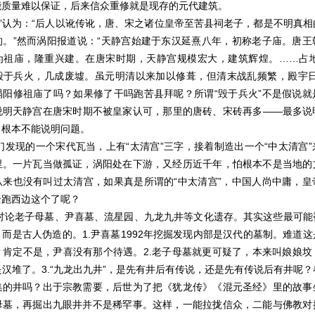
能质量难以保证，后来信众重修就是现存的元代建筑。
说”认为：“后人以讹传讹，唐、宋之诸位皇帝至苦县祠老子，都是不明真
的。”然而涡阳报道说：“天静宫始建于东汉延熹八年，初称老子庙。唐王
为祖庙，隆重兴建。在唐宋时期，天静宫规模宏大，建筑辉煌。……占
毁于兵火，几成废墟。虽元明清以来加以修葺，但清末战乱频繁，殿宇日
涡阳修祖庙了吗？如果修了干吗跑苦县拜呢？所谓“毁于兵火”不是假说就
说明天静宫在唐宋时期不被皇家认可，那里的唐砖、宋砖再多
——最多说
，根本不能说明问题。
们发现的一个宋代瓦当，上有
“太清宫”三字，接着制造出一个“中太清宫
里。一片瓦当做孤证，涡阳处在下游，又经历近千年，怕根本不是当地的
从来也没有叫过太清宫，如果真是所谓的“中太清宫”，中国人尚中庸，皇
全跑西边这个了呢？
讨论老子母墓、尹喜墓、流星园、九龙九井等文化遗存。其实这些最可能
，而是古人伪造的。
1.
尹喜墓
1992
年挖掘发现内部是汉代的墓制。难道这
？肯定不是，尹喜没有那个待遇。
2.
老子母墓就更可疑了，本来叫娘娘坟
是汉堆了。
3.
“九龙出九井”，是先有井后有传说，还是先有传说后有井呢
集的井吗？出于宗教需要，后世为了把《犹龙传》《混元圣经》里的故事
母墓，再掘出九眼井并不是稀罕事。这样，一能拉拢信众，二能与佛教对