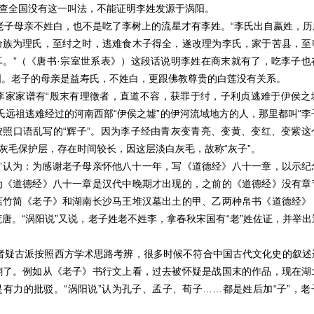
，查全国没有这一叫法，不能证明李姓发源于涡阳。
老子母亲不姓白，也不是吃了李树上的流星才有李姓。
“李氏出自嬴姓，
命族为理氏，至纣之时，逃难食木子得全，遂改理为李氏，家于苦县，至
耳。”（《唐书·宗室世系表》）这段话说明李姓在商末就有了，吃李子也
国。老子的母亲是益寿氏，不姓白，更跟佛教尊贵的白莲没有关系。
李家家谱有
“殷末有理徵者，直道不容，获罪于纣，子利贞逃难于伊侯之
氏远祖逃难经过的河南西部“伊侯之墟”的伊河流域地方的人，那里都叫“李子
按照口语乱写的“辉子”。因为李子经由青灰变青亮、变黄、变红、变紫这
的灰毛保护层，存在时间较长，因这层淡白灰毛，故称“灰子”。
说”认为：为感谢老子母亲怀他八十一年，写《道德经》八十一章，以示纪
为《道德经》八十一章是汉代中晚期才出现的，之前的《道德经》没有章
店竹简《老子》和湖南长沙马王堆汉墓出土的甲、乙两种帛书《道德经》
唐。“涡阳说”又说，老子姓老不姓李，拿春秋宋国有“老”姓佐证，并举
者疑古派按照西方学术思路考辨，很多时候不符合中国古代文化史的叙述
翻了。例如从《老子》书行文上看，过去被怀疑是战国末的作品，现在湖
是有力的批驳。
“涡阳说”认为孔子、孟子、荀子……都是姓后加“子”，