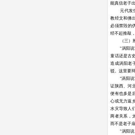
能真信老子出
元代发
教经文和佛
必须禁毁的
经不起推敲
（三）
“涡阳
童话还是古
造成涡阳老
驳。这里要
“涡阳
证陕西、河
便有也多是
心或无力返
水灾导致人
两者关系，
而不是老子
“涡阳