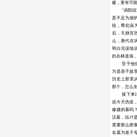
建，更有可
“涡阳
是不足为据
祖，尊此庙
后，天静宫
么，唐代在
明白无误地
的丛林道场
至于他
为是老子故
历史上那里
那个，怎么
接下来
说今天伪造
修建的墓吗
汉墓，估计
需要那么密
名墓为老子