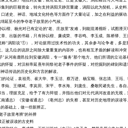
道家文化原产地拉到安徽，就论证老、庄是安徽人。涡阳籍台湾人马道士
筹集到的巨额资金，转向支持涡阳天静宫重建，涡阳以此为契机，从史料
、口述史、神话、地域文化特色等方面作了大量论证，加之在利益的驱动
成绵延至今的争夺老子故里的小气候。
孙以楷、杨光对已有定论的
“老、庄故里”发难，到能混淆视听，试图湮
文章、出版的书籍，只有孙以楷、廉成荣、李谷鸣、李玉成、陈桥驿、王
统称“涡阳说”①），对论据用过技术性的功夫，其余参与论争者，多是
意。这几位的说辞之间除大量重复的内容外，也有相互矛盾的解读和冲突
子”从河南鹿邑拉到安徽涡阳，专一“服务”那个地方。他们所谓的立论
载的怀疑，对汉桓帝延熹年间祭祀老子事件的怀疑，对挖掘到的碑刻和遗
围神话传说的历史化和方言的解读。
们的论证，袁祖亮、崔大华、李玉洁、蔡万进、杨宝顺、张志清、王珏、
、李灿、王继斌、李岚田、宋平、李水海、刘庞生、桑敬民诸先生，各自
得当，理据充足，给予了有力辩驳，并指出他们对元代涡河改道的无视，
江南通志》《安徽省通志》《亳州志》的失察，甚至对历史地理的误读等
果的基础上，做一些新辨正。
“老子故里考辨”的补辨
拨正被误读的古史料