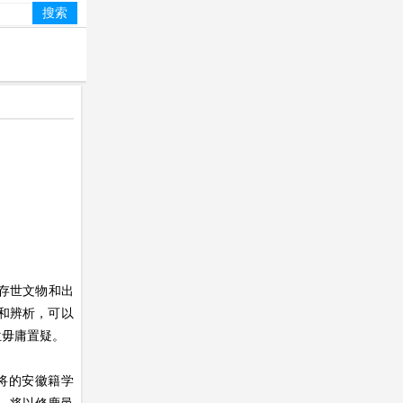
存世文物和出
和辨析，可以
位毋庸置疑。
将的安徽籍学