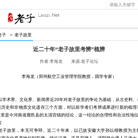
老子
>
老子故里
近二十年“老子故里考辨”梳辨
作者:李海龙 来源:老子论坛
李海龙（郑州航空工业管理学院教授，国学专家）
以学术界、文化界、新闻界近
20年对老子故里的争论为基础，从古史料、
述历史和非物质文化遗存三个方面，对以前学者们考辨成果进行新的梳理
故里是今河南省鹿邑县的太清宫镇的结论，这一结论的合理性和合法性地
言
老子故里，本无可争辩。近二十年来，以已故安徽大学孙以楷教授为主