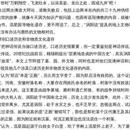
世时“万鹤翔空，飞龙吐水，以浴圣姿。龙出之处，因成九井”吧！
生过两次佛道大辩论，道教失败后，包括上边两本在内的共三十九种伪经
出世的故事，就像今天因为知识产权问题，也因有诋毁佛教的内容，就被
伪书。流星园等物化遗存，更不用说了。总之，
“涡阳说”提及的地上文
，没有办法与鹿邑的文物相对抗。
辨别口述历史和非物质文化遗存
说”把神话传说当做口述历史。口述历史很重要，但一定要鉴别是神话传说
史传说。
20
世纪抗战前后，顾颉刚提出“层累地造成的中国古史”，其实涡
子故里”。本文上节辩驳了墓、园、井文物，同时也是对他们混淆神话和
辩驳其他几个涉及口述历史和非物质文化遗存的内容。
说”认为“郑店”本是“正殿”，历久而文字变了，因为郑店没有姓郑的。这个
北、河南、安徽村落名称，大量存在用姓氏命名的村落，村落中没有姓该
后来进入的。这主要是由战争屠城、屠村和逃亡所致。有的战争持续时间
乡的大有人在。涡阳处于中国南北之间，历史上没少发生战争。此外，灾
们背井离乡。尤其是涡阳，处于水灾之乡，也不乏旱灾。忽视这两点，试
太过牵强。如果说真的是“正殿”被错写了，那也是祭祀某个汉代藩王及其
庙的正殿，因为附近就有汉墓。何况正殿里边也没法居住一个村落。
说”认为，流星园起源于白姓女子白莲，吃了李树上流星怀上老子。为了避