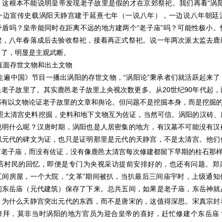
。这根本不能说明皇帝发现老子故里是假的才在京郊祭祀。我们再看
“涡
一边宣传史载涡阳天静宫建于延熹七年（一说八年），一边说八年朝廷
矛盾吗？皇帝能同时在距离不远的地方建两个“老子庙”吗？可能性极小。
建，八年春落成后去验收祭祀，接着再正式祭祀。说一年两次派太监去鹿
当了，明显是主观武断。
直面存世文物和出土文物
走遍中国》节目一播出涡阳的存世文物，
“涡阳论”秉承者们就活跃起来
是老子故里了。其实鹿邑老子故里上央视次数更多。从
20
世纪
90
年代起，
都有以文物论证老子故里的文章和舆论。但问题不是挖掘本身，而是挖掘
照太清宫史料挖掘，史料和地下文物互为佐证，当然可信。涡阳的汉砖、
说明什么呢？汉唐时期，涡阳也是人居密集的地方，有汉墓不可能没有汉
以元代的碑文为证，也只是证明那里是元代的天静宫，不是太清宫。他们
有老子庙，而没有佐证，没有像鹿邑太清宫每次修建都留下早期的柱石那
店村民的回忆，即便是专门为央视采访提前安排好的，也还有问题。郑
五间房屋，一个大院，
“文革”期间被扒，当扒最后三间庙宇时，上级通知
间东岳庙（元代建筑）保存了下来。总共五间，如果是老子庙，东岳神就
？为什么天静宫突出元代的东西，而不是唐宋的，这值得深思。宋真宗封
祭拜，莫非当时涡阳的地方官员为迎合皇帝的喜好，赶忙修建个东岳庙