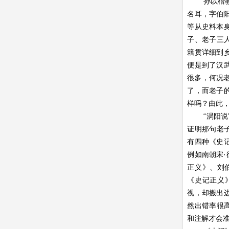
孙以楷
名耳，字伯
等从史料本
子、老子三
籍贯详细到
便是到了汉
很多，何况老
了，而老子
样吗？由此
“涡阳
证明那句老
有四种《史
例如南朝宋·
正义》、刘
《史记正义
视，却搬出
然出错率很
和注解才会准