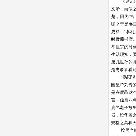
《史记
文帝，而假之
楚，因为“宫
呢？于是乡
史料：“李
时做藏书官
举祖宗的时
生活现实：
第几世孙的
是史录者看到
“涡阳
国皇帝刘秀
是在鹿邑这
宫，延熹八
鹿邑老子故
器，设华盖
规格之高和
按照当