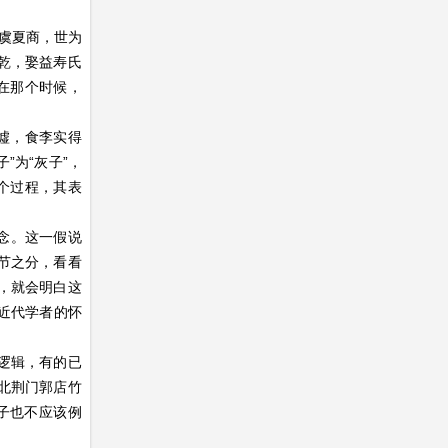
历虞夏商，世为
乾，娶益寿氏
在那个时候，
墟，食李实得
”为“灰子”，
个过程，其表
念。这一假说
节之分，看看
，就会明白这
出近代学者的怀
逻辑，有的已
北荆门郭店竹
老子也不应该例