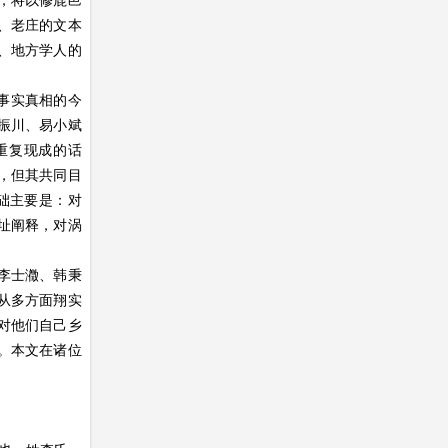
，将以修鹿邑
、老庄的文本
、地方学人的
灭事实真相的今
振川、易小斌
重复现成的话
，但其共同目
基础主要是：对
址阐释，对涡
李士瀓、韩秉
从多方面翔实
对他们自己乡
。本文在诸位