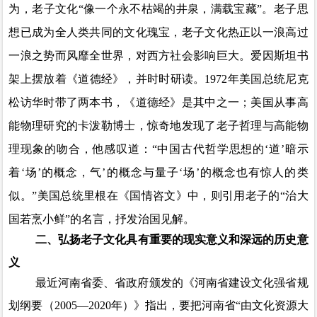
为，老子文化“像一个永不枯竭的井泉，满载宝藏”。老子思
想已成为全人类共同的文化瑰宝，老子文化热正以一浪高过
一浪之势而风靡全世界，对西方社会影响巨大。爱因斯坦书
架上摆放着《道德经》
，
并时时研读。
1972
年美国总统尼克
松访华时带了两本书，《道德经》是其中之一；美国从事高
能物理研究的卡泼勒博士，惊奇地发现了老子哲理与高能物
理现象的吻合，他感叹道：“中国古代哲学思想的‘道’暗示
着‘场’的概念，气’的概念与量子‘场’的概念也有惊人的类
似。”美国总统里根在《国情咨文》中，则引用老子的“治大
国若烹小鲜”的名言，抒发治国见解。
二、弘扬老子文化具有重要的现实意义和深远的历史意
义
最近河南省委、省政府颁发的《河南省建设文化强省规
划纲要
（
2005
—
2020
年
）
》指出，要把河南省
“由文化资源大