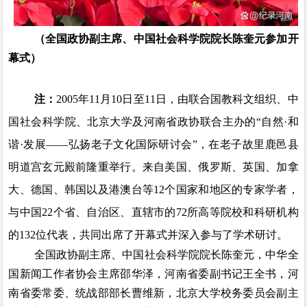
（
全国政协副主席、中国社会科学院院长陈奎元参加开
幕式
）
注：
2005
年
11
月
10
日至
11
日，由联合国教科文组织、中
国社会科学院、北京大学及河南省政协联合主办的“自然·和
谐·发展——弘扬老子文化国际研讨会”，在老子故里鹿邑县
明道宫玄元殿前隆重举行。来自美国、俄罗斯、英国、加拿
大、德国、韩国以及港澳台等
12
个国家和地区的专家学者，
与中国
22
个省、自治区、直辖市的
72
所高等院校和科研机构
的
132
位代表，共同出席了开幕式并深入参与了学术研讨。
全国政协副主席、中国社会科学院院长陈奎元，中华全
国新闻工作者协会主席邵华泽，河南省委副书记王全书，河
南省委常委、统战部部长曹维新，北京大学校务委员会副主