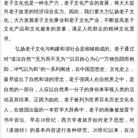
老子文化也是一种生产力，老子文化产业的发展，将大大提
升老子故里的经济综合实力
。
因此，我们要大力弘扬老子文
化，大力发展老子文化事业和老子文化产业，不断提高老子
文化产品和文化服务的质量，满足人民群众的精神文化需
求。
弘扬老子文化与构建和谐社会是相辅相成的。老子通过
对
“道法自然
”“
无为而不无为
”“
以百姓心为心
”“
万物负阴而抱
阳，冲气以为和
”的一系列阐述，在中国思想史、文化史上，
最早提出了自然和谐的理念，老子强调人在自然界之中，是
自然的一部分，人应以自然界一分子的身份来审视人类的活
动及其结果。正因为如此，老子被列为世界百名历史文化名
人，在德国出版的一本哲学大辞典中，老子的画像被放置于
书中首位。早在
18
世纪，西方学者就开始对老子思想，对
《道德经》的基本内容进行各种研究。
20
世纪以来，在法