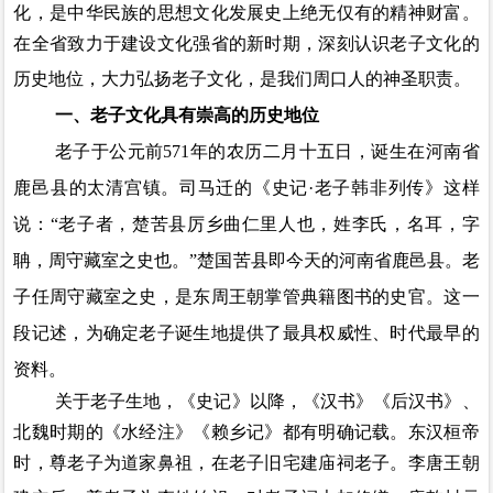
化，是中华民族的思想文化发展史上绝无仅有的精神财富。
在全省致力于建设文化强省的新时期，深刻认识老子文化的
历史地位，大力弘扬老子文化，是我们周口人的神圣职责。
一、老子文化具有崇高的历史地位
老子于公元前
571
年的农历二月十五日，诞生在河南省
鹿邑县的太清宫镇。司马迁的《史记·老子韩非列传》这样
说：“老子者，楚苦县厉乡曲仁里人也，姓李氏，名耳，字
聃，周守藏室之史也。”楚国苦县即今天的河南省鹿邑县。老
子任周守藏室之史，是东周王朝掌管典籍图书的史官。这一
段记述，为确定老子诞生地提供了最具权威性、时代最早的
资料。
关于老子生地，《史记》以降，《汉书
》《
后汉书》、
北魏时期的《水经注
》《
赖乡记》都有明确记载。东汉桓帝
时，尊老子为道家鼻祖，在
老子旧宅
建庙祠老子。李唐王朝