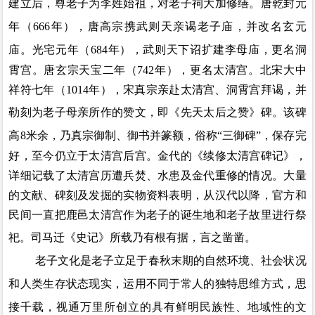
建立后，尊老子为李姓始祖，对老子祠大加修缮。
唐乾封元
年（
666
年），唐高宗携武则天亲谒老子庙，并改名玄元
庙。光宅元年（
684
年），武则天下诏扩
建李母
庙
，
更
名
洞
霄宫
。
唐玄宗天宝二年（
742
年），更名太清宫。北宋大中
祥符七年（
1014
年），宋真宗亲赴太清宫、洞霄宫
拜谒
，并
勒刻为老子母亲所作的赞文，即《先天太后
之
赞》碑。该碑
高
8
米余，乃真宗御制、御书并篆额，俗称“三御碑”
，
保存完
好，至今仍立于太清宫后宫。金代的《续修太清宫碑记》
，
详细记载了太清宫历遭兵焚、水患及金代重修的情况。大量
的文献、碑刻及发掘的实物资料表明，从汉代以降，官方和
民间一直把鹿邑太清宫作为老子的诞生地和老子故里进行祭
祀。司马迁《史记》所载乃有根有据，言之凿凿。
老子文化是老子立足于春秋末期的自然环境、社会状况
和人类生存状态现实，运用不同于常人的独特思维方式，思
接千载，视通万里所创立的具有鲜明民族性、地域性的文