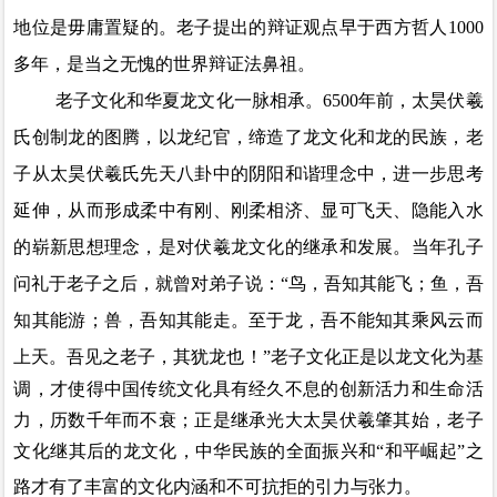
地位是毋庸置疑的。老子提出的辩证观点早于西方哲人
1000
多年，是当之无愧的世界辩证法鼻祖。
老子文化和华夏龙文化一脉相承。
6500
年前，太昊伏羲
氏创制龙的图腾，以龙纪官，缔造了龙文化和龙的民族，老
子从太昊伏羲氏先天八卦中的阴阳和谐理念中，进一步思考
延伸，从而形成柔中有刚、刚柔相济、显可飞天、隐能入水
的崭新思想理念，是对伏羲龙文化的继承和发展
。
当年孔子
问礼于老子之后，就曾对弟子说：
“鸟，吾知其能飞；鱼，吾
知其能游；兽，吾知其能走。至于龙，吾不能知其乘风云而
上天。吾见之老子，其犹龙也
！
”老子文化正是以龙文化为基
调，才使得中国传统文化具有经久不息的创新活力和生命活
力，历数千年而不衰；正是继承光大太昊伏羲肇其始，老子
文化继其后的龙文化，中华民族的全面振兴和“和平崛起”之
路才有了丰富的文化内涵和不可抗拒的引力与张力。