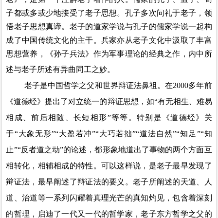
子都或多或少地接受了老子思想。孔子多次问礼于老子，领
悟老子思想真谛。老子的道家学说与孔子的儒家学说一起构
成了中国传统文化的主干。兵家亦从老子文化中汲取了丰富
思想营养，《孙子兵法》作为军事理论的经典之作，内中所
述与老子所述有异曲同工之妙。
老子是中国哲学之父和世界辩证法鼻祖。在
2000
多年前
《道德经》提出了对立统一的辩证思想，如“有无相生、难易
相成、前后相随、长短相形”等等。特别是《道德经》关
于“大象无形
”“
大盈若冲
”“
大巧若拙
”“
道法自然
”“
知足
”“
知
止
”“
反者道之动
”的论述，都形象地道出了事物的两个方面互
相转化，相辅相成的特性。可以这样说，是老子最早发现了
辩证法，最早阐述了辩证法的要义。老子所阐述的天道、人
道、治道等一系列闪耀着真理光芒的真知灼见，包含着深刻
的哲理，启迪了一代又一代的哲学家，老子东方哲学之父的