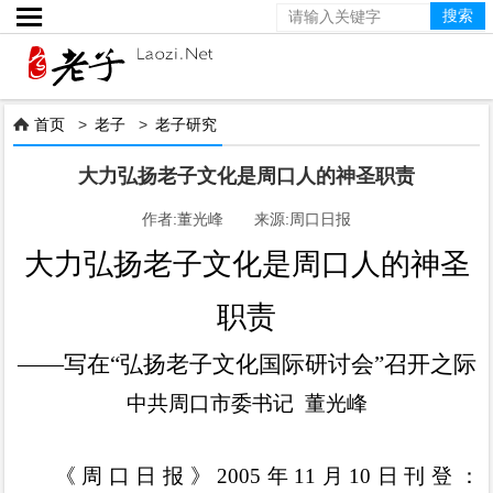

首页
>
老子
>
老子研究

大力弘扬老子文化是周口人的神圣职责
作者:董光峰 来源:周口日报
大力弘扬老子文化是周口人的神圣
职责
——
写在
“弘扬老子文化国际研讨会”召开之际
中共周口市委书记
董光峰
《周口日报》
2005
年
11
月
10
日
刊登：