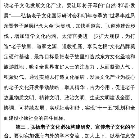
绕老子文化发展文化产业。要让即将开幕的“自然·和谐·发
展”——弘扬老子文化国际研讨会和明年春季的“世界李姓恳
亲暨老子诞辰纪念大会”为契机，加快明道宫、弘道苑建设步
伐，增加道学文化内涵。太清宫要进一步扩大规模，为打
造“老子故里
、
道家之源
、
道教祖庭
、
李氏之根
”文化品牌奠
定硬件基础，最终目标是把老子故里打造成东方文化圣地和
旅游胜地，吸引全世界友好人士的注意力，从而凝聚人气，
积聚财气。通过实施以打造文化品牌，发展文化产业为核心
的老子文化开发带动战略，取其精华，古为今用，促进老子
故里物质文明、精神文明、政治文明、生态文明建设全面、
协调、可持续发展，实现社会和谐，实现“十一五”规划和全
面建设小康社会的奋斗目标。
第三，弘扬老子文化必须构建研究、宣传老子文化的平
台。
要切实加强海内外的学术交流，
加大上下、纵横信息交