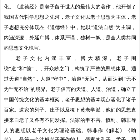
化。《道德经》是老子留于世人的最伟大的著作，他开创了
我国古代哲学思想之先河，老子文化以老子思想为主体，老
子思想充分体现在《道德经》中，她以
“道法自然”为主调，
内涵深邃，外延广博，体系严谨，独树一帜，是全人类共同
的思想文化瑰宝。
老子文化内涵丰富，博大精深。老子围
绕
“道”和“德”
，，
开众妙之门，构筑了严整的思想体系。通
过天道
“自然”
，
人道
“守中”
，
治道
“无为”
，
从而达到
“无不
为
”“
无不治
”的境界。老子倡言的天道、人道、治道，确立了
中国传统文化的基本框架，老子思想的基本观点涵化了诸子
百家。道家的列子、庄子以及稷下黄老学派，他们的思想直
接来自老子又各有不同发挥。法家的申不害、慎到、韩非等
人的思想以老子文化为理论基础。韩非作《解老
》《
喻
老》
，
是第一个注解老子著作的人。儒家的孔子、孟子、荀