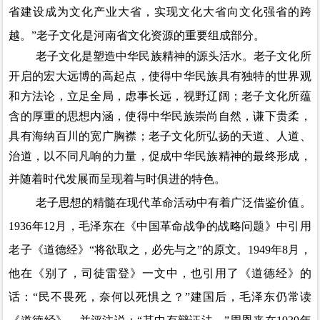
省建设成为文化产业大省，实现文化大省向文化强省的跨
越。”老子文化是河南省文化资源的重要组成部分。
老子文化是塑造中华民族精神的源头活水。老子文化所
开启的宏大远博的高起点，使得中华民族具有独特的世界观
和方法论，立足全局，虑事长远，视野辽阔；老子文化所蕴
含的厚重的思想内涵，使得中华民族崇尚自然，谦下贵柔，
具有海纳百川的宽广胸襟；老子文化所弘扬的天道、人道、
治道，以
不同凡响
的力量，促成中华民族精神的最终形成，
并随着时代发展而呈现着与时俱进的特色。
老子思想的精髓在现代革命活动中有着广泛借鉴价值。
1936
年
12
月，毛泽东在《中国革命战争的战略问题》中引用
老子《道德经》“将欲取之，必先与之”的原文。
1949
年
8
月，
他在《别了，司徒雷登》一文中，也引用了《道德经》的
话：“民不畏死，奈何以死惧之
？
”建国后，毛泽东仍常读