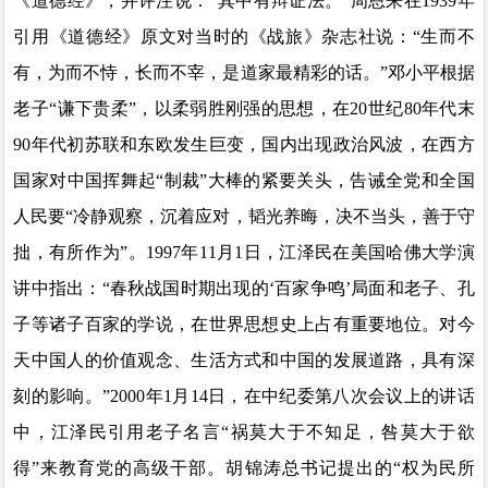
《道德经》
，
并评注说：
“其中有辩证法。”周恩来在
1939
年
引用《道德经》原文对当时的《战旅》杂志社说：“生而不
有，为而不恃，长而不宰，是道家最精彩的话。”邓小平根据
老子“谦下贵柔”
，
以柔弱胜刚强的思想，在
20
世纪
80
年代末
90
年代初苏联和东欧发生巨变，国内出现政治风波
，在
西方
国家对中国挥舞起
“制裁”大棒的紧要关头，告诫全党和全国
人民要“冷静观察，沉着应对，韬光养晦，决不当头，善于守
拙，有所作为”。
1997
年
11
月
1
日，江泽民在美国哈佛大学演
讲中指出：“春秋战国时期出现的‘百家争鸣
’
局面和老子、孔
子等诸子百家的学说，在世界思想史上占有重要地位。对今
天中国人的价值观念、生活方式和中国的发展道路，具有深
刻的影响。
”
2000
年
1
月
14
日，在中纪委第八次会议上的讲话
中，江泽民引用老子名言“祸莫大于不知足，咎莫大于欲
得”来教育党的高级干部。胡锦涛总书记提出的“权为民所