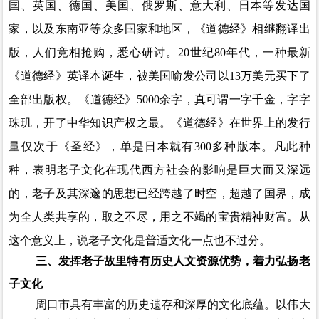
国、英国、德国、美国、俄罗斯、意大利、日本等发达国
家，以及东南亚等众多国家和地区，《道德经》相继翻译出
版，人们竞相抢购，悉心研讨。
20
世纪
80
年代，一种最新
《道德经》英译本诞生，被美国喻发公司以
13
万美元买下了
全部出版权。《道德经》
5000
余字，真可谓一字千金，字字
珠玑，开了中华知识产权之最。《道德经》在世界上的发行
量仅次于《圣经》
，
单是日本就有
300
多种版本。凡此种
种，表明老子文化在现代西方社会的影响是巨大而又深远
的，老子及其深邃的思想已经跨越了时空，超越了国界，成
为全人类共享的，取之不尽，用之不竭的宝贵精神财富。从
这个意义上，说老子文化是普适文化一点也不过分。
三、发挥老子故里特有历史人文资源优势，着力弘扬老
子文化
周口市具有丰富的历史遗存和深厚的文化底蕴。以伟大