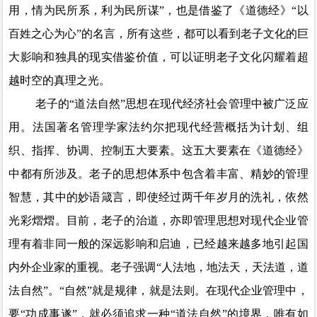
用，情为民所系，利为民所谋”
，
也是借鉴了《道德经》
“以
百姓之心为心”的名言，所有这些，都可以看到老子文化的巨
大影响和独具的现实借鉴价值，可以证明老子文化闪耀着超
越时空的真理之光。
老子的
“道法自然”思想在现代经济社会管理中被广泛应
用。法国著名管理学家法约尔把现代经营概括为计划、组
织、指挥、协调、控制五大要素。这五大要素在《道德经》
中都有所涉及。老子的思想体系中包含着丰富、精妙的管理
智慧，其中的妙语箴言，即使经过两千年岁月的洗礼，依然
光彩熠熠。目前，老子的治道，亦即管理思想对现代企业管
理有着非同一般的深远影响和启迪，已经越来越多地引起国
内外企业家的重视。老子强调“人法地，地法天，天法道，道
法自然”。“自然”就是规律，就是法则。在现代企业管理中，
要“功成事遂”
，
就必须追求一种
“道法自然”的境界，唯有如