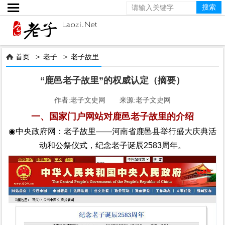

首页
>
老子
>
老子故里

“鹿邑老子故里”的权威认定（摘要）
作者:老子文史网 来源:老子文史网
一、
国家门户网站对鹿邑老子故里的介绍
◉
中央政府网：老子故里
——河南省鹿邑县举行盛大庆典活
动和公祭仪式，纪念老子诞辰2583周年。