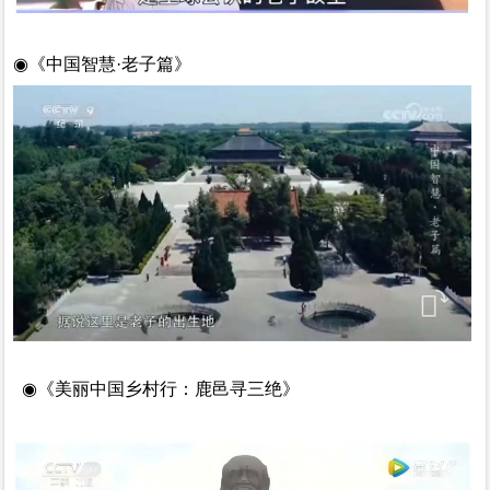
◉
《中国智慧
·老子篇》
◉《美丽中国乡村行：鹿邑寻三绝》