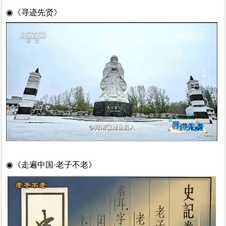
◉
《寻迹先贤》
◉
《走遍中国
·老子不老》