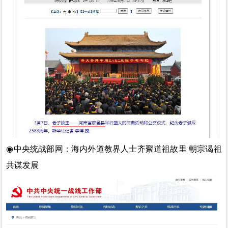
◉
中央统战部网：
海内外道教界人士齐聚道祖故里 朝宗谒祖
共谋发展