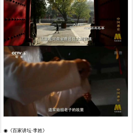
◉《百家讲坛·李姓》