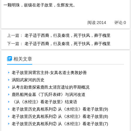
一颗明珠，嵌镶在老子故里，生辉发光。
阅读:
2014
评论:
0
上一篇：
老子适于西裔，行及秦境，死于扶风，葬于槐里
下一篇：
老子适于西裔，行及秦境，死于扶风，葬于槐里

相关文章
老子故里洞霄宫主持-女真名道士奥敦妙善
涡阳武家河的历史
从考古勘查探索鹿邑太清宫遗址的早期概况
鹿邑船闸金墓《丁氏阡表碑》与涡河改道
《从《水经注》看老子故里》结束语
老子故里历史真相系列② 从《水经注》看老子故里(9)
老子故里历史真相系列② 从《水经注》看老子故里(8)
老子故里历史真相系列② 从《水经注》看老子故里(7)