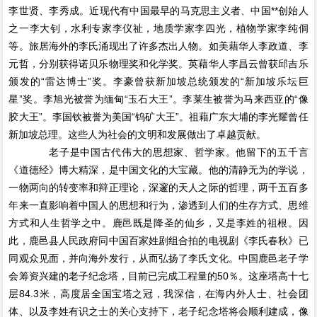
李世贤、李秀成。近现代有中国最早的马克思主义者、中国**创始人
之一李大钊，水利专家李仪祉，地质学家李四光，植物学家李纯侗
等。旅居海外的李氏涌现出了许多杰出人物。如美藉华人李政道、李
元哲，分别获得诺贝乐物理奖和化学奖。英藉华人李昌云曾获邱吉乐
颁发的“雷达博士”奖。李豪曾获新加坡总统颁发的“新加坡乐坛巨
星”奖。李旭光被誉为缅甸“玉石大王”。李莱生被誉为马来西亚的“像
胶大王”。李国钦被誉为美国“钨矿大王”。祖藉广东大埔的李光耀曾任
新加坡总理。这些人为社会的文明和发展做出了卓越贡献。
老子是中国古代伟大的思想家、哲学家。他留下的五千言
《道德经》博大精深，是中国文化的大宝藏。他的清静无为的学说，
一物两向的转变率和辩正理论，深邃的天人之际的哲理，两千五百多
年来一直影响着中国人的思想和行为，渗透到人们的生存方式、思维
方式和人生哲学之中。鹿邑既是降圣的仙乡，又是李姓的祖根。因
此，鹿邑县人民政府同中国百家姓剧组合拍的电视剧《李氏春秋》已
同观众见面，并向海外发行，从而弘扬了李氏文化。中国鹿邑老子学
会筹资兴建的老子纪念塔，目前已完成工程量的50％。这座塔高十七
层84.3米，高度居全国宝塔之冠，我深信，在海内外人士、社会团
体、以及李姓有识之士的关心支持下，老子纪念塔将会顺利建成，像