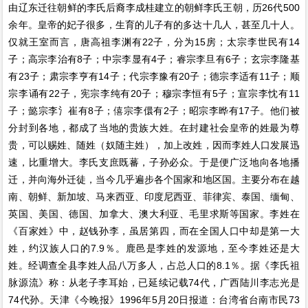
由辽东迁往朝鲜的李氏后裔李成桂建立的朝鲜李氏王朝，历26代500
余年。皇帝的妃子很多，生育的儿子有的多达十几人，甚至几十人。
仅就王室而言，唐高祖李渊有22子，分为15房；太宗李世民有14
子；高宗李治有8子；中宗李显有4子；睿宗李旦有6子；玄宗李隆基
有23子；肃宗李亨有14子；代宗李豫有20子；德宗李适有11子；顺
宗李诵有22子，宪宗李纯有20子；穆宗李恒有5子；宣宗李忱有11
子；懿宗李氵崔有8子；僖宗李儇有2子；昭宗李晔有17子。他们被
分封到各地，都成了当地的贵族大姓。在封建社会皇帝的姓最为尊
贵，可以赐姓、随姓（奴随主姓），加上改姓，因而李姓人口发展迅
速，比重增大。李氏支庶既蕃，子孙必众。于是便广泛地向各地播
迁，并向海外迁徒，当今几乎遍步各个国家和地区国。主要分布在越
南、朝鲜、新加坡、马来西亚、印度尼西亚、菲律宾、泰国、缅甸、
英国、美国、德国、加拿大、澳大利亚、毛里求斯等国家。李姓在
《百家姓》中，赵钱孙李，虽居第四，而在全国人口中却是第一大
姓，约汉族人口的7.9％。鹿邑是李姓的发源地，至今李姓还是大
姓。经调查全县李姓人品八万多人，占总人口的8.1％。据《李氏祖
脉源流》称：从老子李耳始，已延续记载74代，广西陆川李志光是
74代孙。天津《今晚报》1996年5月20日报道：台湾省台南市民73