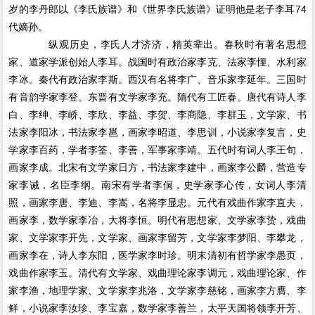
岁的李丹郎以《李氏族谱》和《世界李氏族谱》证明他是老子李耳74
代嫡孙。
纵观历史，李氏人才济济，精英辈出。春秋时有著名思想
家、道家学派创始人李耳。战国时有政治家李克、法家李悝、水利家
李冰。秦代有政治家李斯。西汉有名将李广、音乐家李延年。三国时
有音韵学家李登。东晋有文学家李充。隋代有工匠春。唐代有诗人李
白、李绅、李峤、李欣、李益、李贺、李商隐、李群玉，文学家、书
法家李阳冰，书法家李邕，画家李昭道、李思训，小说家李复言，史
学家李百药，学者李筌、李善，军事家李靖。五代时有词人李王旬，
画家李成。北宋有文学家日方，书法家李建中，画家李公麟，营造专
家李诫，名臣李纲。南宋有学者李侗，史学家李心传，女词人李清
照，画家李唐、李迪、李嵩，名将李显忠。元代有戏曲作家李直夫，
画家李，数学家李冶，大将李恒。明代有思想家、文学家李贽，戏曲
家、文学家李开先，文学家、画家李留芳，文学家李梦阳、李攀龙，
画家李在，诗人李东阳，医学家李时珍。明末清初有哲学家李愚页，
戏曲作家李玉。清代有文学家、戏曲理论家李调元，戏曲理论家、作
家李渔，地理学家、文学家李兆洛，文学家李慈铭，画家李方膺、李
鲜，小说家李汝珍、李宝嘉，数学家李善兰，太平天国将领李开芳、