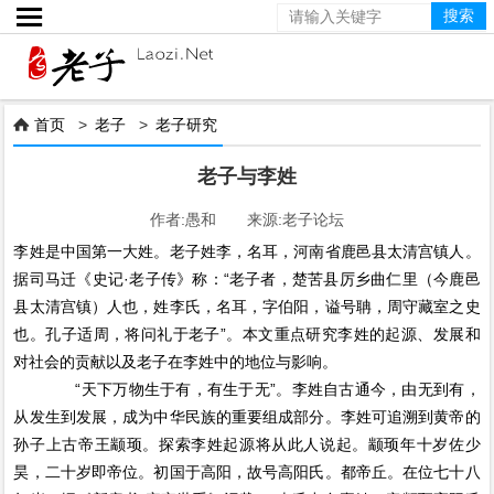

首页
>
老子
>
老子研究

老子与李姓
作者:愚和 来源:老子论坛
李姓是中国第一大姓。老子姓李，名耳，河南省鹿邑县太清宫镇人。
据司马迁《史记·老子传》称：“老子者，楚苦县厉乡曲仁里（今鹿邑
县太清宫镇）人也，姓李氏，名耳，字伯阳，谥号聃，周守藏室之史
也。孔子适周，将问礼于老子”。本文重点研究李姓的起源、发展和
对社会的贡献以及老子在李姓中的地位与影响。
“天下万物生于有，有生于无”。李姓自古通今，由无到有，
从发生到发展，成为中华民族的重要组成部分。李姓可追溯到黄帝的
孙子上古帝王颛顼。探索李姓起源将从此人说起。颛顼年十岁佐少
昊，二十岁即帝位。初国于高阳，故号高阳氏。都帝丘。在位七十八