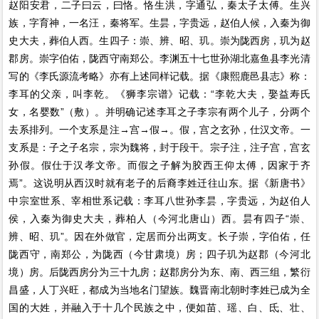
赵阳安君，二子曰云，曰恪。恪生洪，字通弘，秦太子太傅。生兴
族，字育神，一名汪，秦将军。生昙，字贵远，赵伯人候，入秦为御
史大夫，葬伯人西。生四子：崇、辨、昭、玑。崇为陇西房，玑为赵
郡房。崇字伯佑，陇西守南郑公。李渊五十七世孙湖北嘉鱼县李光清
写的《李氏源流考略》亦有上述同样记载。据《康熙鹿邑县志》称：
李耳的父亲，叫李乾。《狮李宗谱》记载：“李乾大夫，娶益寿氏
女，名婴数”（敷）。并明确记述李耳之子李宗有两个儿子，分两个
去系排列。一个支系是注→宫→假→。假，宫之玄孙，仕汉文帝。一
支系是：子之子名宗，宗为魏将，封于段干。宗子注，注子宫，宫玄
孙假。假仕于汉孝文帝。而假之子解为胶西王仰太傅，因家于齐
焉”。这说明从西汉时就有老子的后裔李姓迁往山东。据《新唐书》
中宗室世系、宰相世系记载：李耳八世孙李昙，字贵远，为赵伯人
侯，入秦为御史大夫，葬柏人（今河北唐山）西。昙有四子“崇、
辨、昭、玑”。因在外做官，定居而分出两支。长子崇，字伯佑，任
陇西守，南郑公，为陇西（今甘肃境）房；四子玑为赵郡（今河北
境）房。后陇西房分为三十九房；赵郡房分为东、南、西三组，繁衍
昌盛，人丁兴旺，都成为当地名门望族。魏晋南北朝时李姓已成为全
国的大姓，并融入于十几个民族之中，便如苗、瑶、白、氐、壮、