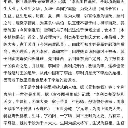
年崩。据《新唐书·宗室世系》记载：“李氏出自赢姓。帝颛顼高阳氏
生大业，大业生女华，女华生皋陶字庭坚，为尧大理（司法长官），
生益，益生思成，历虞、夏、商，世为大理，以官命族为理氏。至纣
之时，理徵字德灵，为翼隶中吴伯，以直谏不容于纣，得罪而死。其
妻陈国（今河南淮阳）契和氏与子利贞逃难于伊候之墟，食木子（木
本植物果实）得全，随改理为李。利贞亦娶契和氏之女，生昌祖，为
陈大夫，家于苦县（今河南鹿邑县）。由此可知李姓是赢姓颛顼的后
裔，先为理氏，再为李姓。商朝末年，因理徵直谏触怒纣王被杀。其
子利贞随母契和氏逃难，先到豫西，后到豫东鹿邑定居。为了报答木
子的保命之恩，并且理、李同音，自利贞开始，改理为李。这样也便
于躲避纣王的追缉。从此中国有了李姓，李利贞是天下李姓的始祖。
因而老子故里鹿邑也是木子李姓的发源地。
老子是李姓中的里程碑式的人物。据《元和姓纂》称：李利
贞的十一世孙是李耳。据《古今图书集成》记载：“李利贞亦娶契和
氏女，生昌祖，为陈大夫，家于苦县，生彤德。彤德曾孙硕宗，周康
王赐采邑于苦县（今鹿邑），五世孙乾，字元果，为周上御史大夫。
娶益寿氏婴敷，生耳，字柏阳，一字聃，周平王时为太史。后有宗，
字尊祖，魏封于段为干木大夫。生同为赵大将军，生况为赵相。生跻