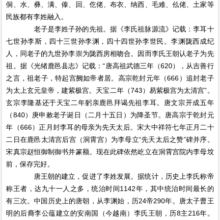
侗、水、彝、满、傣、回、仡佬、布衣、纳西、毛难、仫佬、土家等
民族都有李姓融入。
老子是李姓子孙的先祖。据《李氏祖脉源流》记载：李耳十
七世孙李斯，四十三世孙李渊，四十四世孙李世民。李渊陇西成纪
人，同老子的九世孙李崇为陇西房相吻合。因而李氏王朝认老子为先
祖。据《光绪鹿邑县志》记载：“唐高祖武德三年（620），从吉善行
之言，祖老子，特起宫阙如帝者居。高宗乾封元年（666）追封老子
为太上玄元皇帝，建紫极宫。天宝二年（743）易紫极宫为太清宫”。
玄宗李隆基还于天宝二年躬亲鹿邑拜谒先祖李耳。唐文宗开成五年
（840）庚申敕老子诞日（二月十五日）为降圣节。唐高宗于乾封元
年（666）正月封李耳的母亲为先天太后。宋大中祥符七年正月二十
二日在鹿邑太清宫后宫（洞霄宫）为李母立“先天太后之赞”碑并序。
宋真宗赵恒御制御书并篆额。现在此碑依然屹立在洞霄宫院内李母坟
前，保存完好。
唐王朝的建立，促进了李姓发展。据统计，历史上李氏称帝
称王者，达九十一人之多，统治时间1142年，其中统治时间最长的
有三次。中国历史上的唐朝，从李渊始，历24帝290年。唐太子曹王
明的后裔李公蕴建立的安南国（今越南）李氏王朝，历8主216年。