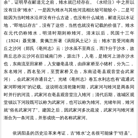
余”，证明早在郦道元之前，雉水就已经存在。《水经注》中之所以
没有注录“雉水”，一是因为雉水与其他河流相比较可能较小，二是可
能因为当时雉水沿岸没有什么古迹，也没有什么城池，郦道元以水证
地，“即地以存古”，没有了这些，当然也就没有记载的价值了。雉水
在元代仍称雉水，明清时期则称雉河。清末以后，民国十三年
（1924）聂宪藩、黄佩兰所著《涡阳风土记》云：雉水“首受河南商
丘之沙河（郑氏《亳州志》云：沙水虽不至商丘，而汴分于沙水，故
商丘志亦云沙河在旧城南门外，源出汴，入亳，是雉河上游亦沙水
也，东南流至田家桥，入安徽亳县境，由薛家桥至小猪村，分为二，
东名雉河，西名坠河，至贾家桥又合，东南迳亳县观音堂会武家
河），会武家河亦通目之”。光绪《亳州志》卷五水利志也有“疏通武
家河即雉河”的记载。这说明在清乾隆时期，武家河与雉河是两条同
时并行的河流，武家河在亳县观音堂注入雉河；清代后期，谯城区观
堂镇以下河段既可以称为武家河，也可以称为雉河。光绪年间，雉河
就“俗名武家河了”。建国之后，因武家河多次疏浚，武家河与雉河逐
渐合为一条河流，并形成统一的名称武家河。
依涡阳县的历史沿革来考证，古“雉水”之名很可能缘于“铚县”。