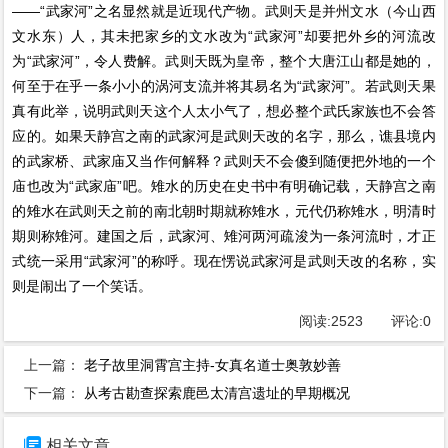
——“武家河”之名显然就是近现代产物。武则天是并州文水（今山西
文水东）人，其未把家乡的文水改为“武家河”却要把外乡的河流改
为“武家河”，令人费解。武则天既为皇帝，整个大唐江山都是她的，
何至于在乎一条小小的涡河支流并将其易名为“武家河”。若武则天果
真有此举，说明武则天这个人太小气了，想必整个武氏家族也不会答
应的。如果天静宫之南的武家河是武则天改的名字，那么，谯县境内
的武家桥、武家庙又当作何解释？武则天不会傻到随便把外地的一个
庙也改为“武家庙”吧。雉水的历史在史书中有明确记载，天静宫之南
的雉水在武则天之前的南北朝时期就称雉水，元代仍称雉水，明清时
期则称雉河。建国之后，武家河、雉河两河疏浚为一条河流时，才正
式统一采用“武家河”的称呼。现在愣说武家河是武则天改的名称，实
则是闹出了一个笑话。
阅读:
2523
评论:
0
上一篇：
老子故里洞霄宫主持-女真名道士奥敦妙善
下一篇：
从考古勘查探索鹿邑太清宫遗址的早期概况

相关文章