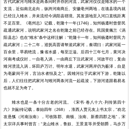
古代武家河与雉水是两条同时并存的河流，武家河仅仅是雉水的一个
支流，近似南北走向，纵跨河南商丘、安徽亳州两地，在谯县境内就
已经注入雉水，并未流经今涡阳县辖境。其发源地至入河口直线距离
不足百里。《亳州志》记载，乾隆十一年(1746)，知州杨遵时曾督民
疏通武家河，说明武家河之名在乾隆之前已经存在。民国黄佩兰《涡
阳县志》也在“雉水”条中这样注解：“乾隆十一年，知州杨遵时督民力
疏武家河；二十二年，巡抚高晋请帑浚武家河，奏谓曰：武家河延一
百余里，旱易绝流，豫省水盛，每至泛溢。后四十三年七月，黄河决
河南考成仪封，一自亳入涡，一由商丘下注武家河，河故平衍，复由
雉河溃流入涡，坏田庐万计。明年水退，武家河两岸仍为薮泽，自是
为亳蒙间干河，言治水者恒及之”。因雉河位于武家河下游，乾隆以
后，人们往往把武家河与雉河两条河流一起疏浚，下游河道跟着易名
也就不足为奇了。
雉水也是一条十分古老的河流。《宋书·卷八十六·列传第四十
六》刘勔传记载，泰始四年（268），淮西人贾元友上书太宗，“劝北
攻悬瓠（河南汝南），可收陈郡、南顿、汝南、新蔡四郡之地”，宋
太宗详兵事时曾言：“龙山雉水，鲁奴、王景直等并受朝爵，马步万