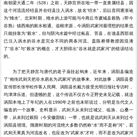
南朝梁大通二年（528）之前，天静宫所在地一带一直隶属铚县，因
这个河流流经铚县并在铚县注入涡水，故名“铚水”，后以音同逐渐讹
为“雉水”。北宋时期，雉水的上游可能与今商丘市虞城县榖熟（即今
谷熟）镇西南的榖水相通。追根求源，今涡阳武家河最理想的结果也
只能挂靠为“榖水”，但与阴沟水篇中经过柘县、苦县，在谯县西部就
已注入涡水的谷水是完全不同的两条河流。盖陈桥驿教授因混淆
了“谷水”与“榖水”的概念，才大胆得出“谷水就是武家河”的错误结论
的。
为了把天静宫与唐代的老子庙挂起钩来，近年来，涡阳县编造
了“相传武则天把谷水易名为武家河”的故事来。对此故事，涡阳县委
宣传部长张华松作客人民网、涡阳县长戴力接受光明日报社专访时，
均津津乐道。但遗憾的是，这个传说不仅古今正野史未见记载，就连
涡阳本地上了年纪的人在1990年之前也未听说过，分明是当代文人
编造的一个故事。史料显示，武则天从未到过城父、临涣、山桑一
带，从未到过榖阳（今安徽固镇）一带，也就是说武则天从未到过今
涡阳县辖境。隋唐时期的河流绝大多数仍然称“水”而不是称“河”，若
武则天果真为河流改名，也应改为“武家水”才对，而不是改为武家河