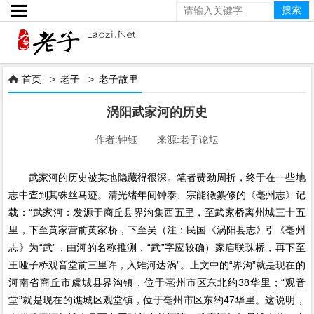

首页
>
老子
>
老子故里

涡阳武家河的历史
作者:钟钰 来源:老子论坛
武家河的历史被某地隐藏得很深。笔者费劲周折，终于在一些地
志中查到其蛛丝马迹。清光绪年间钟泰、宗能徵纂修的《亳州志》记
载：“武家河：发源于商丘县界沟集西五里，至武家桥离州城三十五
里，下至黄家营前黄家桥，下至吴（注：民国《涡阳县志》引《亳州
志》为“武”，由河的名称推测，“武”字应较确）家庙联珠桥，再下至
王哑子桥观音堂前三里许，入雉河达涡”。上文中的“界沟”就是现在的
河南省商丘市虞城县界沟镇，位于亳州市区东北约38华里；“观音
堂”就是现在的谯城区观堂镇，位于亳州市区东约47华里。这说明，