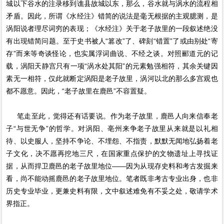
城以下谷水的注录移到谯县故城以东，那么，谷水就与涡水的流程相
矛盾。因此，所谓《水经注》错简的说法是毫无根据的主观臆测，是
涡阳说者理尽词穷的表现；《水经注》关于老子故里的一段叙述绝没
有出现错简问题。至于史书被人“篡改”了、碑刻“错置”了或由别处“寄
存”而来等奇谈怪论，也实属浮词曲说、不经之谈。对照郦道元的记
载，涡阳天静宫只有一项“涡水处其阳”的元素勉强相符，其余关键因
素无一相符，仅此就断定涡阳是老子故里，涡河以北的那么多宫观也
都不愿意。因此，“老子故里在鹿邑”不容置疑。
笔走至此，觉得还有话要说。作为老子故里，鹿邑人向来信奉老
子“与世无争”的哲学。对涡阳、亳州来争老子故里从来就是以礼相
待、以史服人，坚持不争论、不埋怨、不指责，默默无闻地弘扬着老
子文化，决不愿再挖地三尺，在国家重点保护的文物遗址上寻找证
据，从而捍卫鹿邑的老子故里地位——因为从现存史料和考古发掘来
看，尚不能动摇鹿邑的老子故里地位。笔者既非考古专业出身，也非
历史专业毕业，更兼史料有限，文中叙述难免有不妥之处，敬请学术
界指正。