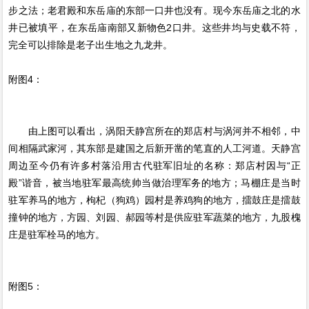
步之法；老君殿和东岳庙的东部一口井也没有。现今东岳庙之北的水
井已被填平，在东岳庙南部又新物色2口井。这些井均与史载不符，
完全可以排除是老子出生地之九龙井。
附图4：
由上图可以看出，涡阳天静宫所在的郑店村与涡河并不相邻，中
间相隔武家河，其东部是建国之后新开凿的笔直的人工河道。天静宫
周边至今仍有许多村落沿用古代驻军旧址的名称：郑店村因与“正
殿”谐音，被当地驻军最高统帅当做治理军务的地方；马棚庄是当时
驻军养马的地方，枸杞（狗鸡）园村是养鸡狗的地方，擂鼓庄是擂鼓
撞钟的地方，方园、刘园、郝园等村是供应驻军蔬菜的地方，九股槐
庄是驻军栓马的地方。
附图5：