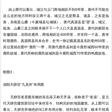
由上图可以看出，城父与义门两地相距不到9华里，唐代不可能在
这么近的地方同时设立两个县。城父之北是酇县、谯县，之东是临
涣，东南是山桑（今蒙城县坛城镇）。唐代真源县是“望”县，城父、
临涣、山桑三县之间根本插不下一个人口大县真源县。唐代的榖阳在
安徽固镇，谷阳在鹿邑，两地相距近400华里，并非同一个县。唐宋
时期鹿邑、真源两县尚未合并，史书一致记载真源县东距亳州59里，
其位置就在图中“鹿邑”一带，而唐代鹿邑县则是今鹿邑城西60华里的
鹿邑故城，唐代所称的鹿邑故城则是今鹿邑城西70华里的鸣鹿故地。
附图3：
涡阳天静宫“九龙井”布局图
天静宫老君殿东侧的东岳庙又称天齐庙，俗称老子“老庙”，是元
代天静宫建筑群旧址中保存至今、结构完好的地面建筑。从上图可以
看出，天静宫所物色的9口井布局分散、排列杂乱无章，根本不得禹