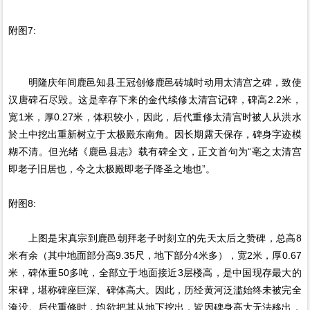
附图7:
明隆庆年间鹿邑知县王冠创修鹿邑砖城时动用太清宫之碑，致使
汉唐碑石尽毁。这是幸存下来的金代续修太清宫记碑，碑高2.2米，
宽1米，厚0.27米，体积较小，因此，后代重修太清宫时被人从洪水
於土中挖出重新树立于太极殿东南角。因长期露天保存，碑身字迹模
糊不清。但光绪《鹿邑县志》载有碑全文，正文首句为“亳之太清宫
即老子旧居也，今之太极殿即老子降圣之地也”。
附图8:
上图是宋真宗到鹿邑朝拜老子时刻立的先天太后之赞碑，总高8
米有余（其中地面部分高9.35尺，地下部分4米多），宽2米，厚0.67
米，碑体重50多吨，全部立于地面接近3层楼高，是中国现存最大的
宋碑，堪称碑座巨深、碑体高大。因此，历经黄河泛滥始终未被完全
淹没。后代重修时，均欲把其从地下挖出，皆因碑身高大无法移出，