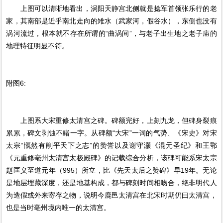
上图可以清晰地看出，涡阳天静宫北侧就是捻军首领张乐行的老
家，其南部是近乎南北走向的雉水（武家河，假谷水），东侧也没有
涡河流过，根本就不存在所谓的“曲涡间”，与老子出生地之老子庙的
地理特征明显不符。
附图6:
上图系大宋重修太清宫之碑。碑额完好，上刻九龙，但碑身裂痕
累累，碑文剥蚀不睹一字。从碑额“大宋”一词的气势、《宋史》对宋
太宗“慨然有削平天下之志”的赞誉以及谢守灏《混元圣纪》和王鄂
《元重修亳州太清宫太极殿碑》的记载综合分析，该碑可能系宋太宗
赵匡义至道元年（995）所立，比《先天太后之赞碑》早19年。无论
是地层埋藏深度，还是地基构成，都与碑刻时间相吻合，绝非明代人
为造假或外来寄存之物，说明今鹿邑太清宫在北宋时期仍曰太清宫，
也是当时亳州境内唯一的太清宫。