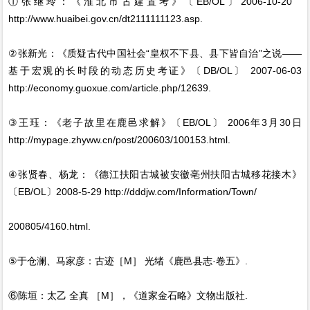
①张继玲：《淮北市古建置考》〔EB/OL〕2006-10-20
http://www.huaibei.gov.cn/dt2111111123.asp.
②张新光：《质疑古代中国社会“皇权不下县、县下皆自治”之说——
基于宏观的长时段的动态历史考证》〔DB/OL〕 2007-06-03
http://economy.guoxue.com/article.php/12639.
③王珏：《老子故里在鹿邑求解》〔EB/OL〕 2006年3月30日
http://mypage.zhyww.cn/post/200603/100153.html.
④张贤春、杨龙：《德江扶阳古城被安徽亳州扶阳古城移花接木》
〔EB/OL〕2008-5-29 http://dddjw.com/Information/Town/
200805/4160.html.
⑤于仓澜、马家彦：古迹［M］ 光绪《鹿邑县志·卷五》.
⑥陈垣：太乙 全真 ［M］，《道家金石略》文物出版社.