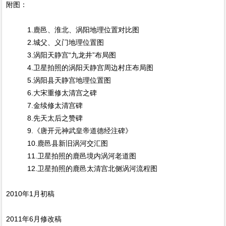
附图：
1.鹿邑、淮北、涡阳地理位置对比图
2.城父、义门地理位置图
3.涡阳天静宫“九龙井”布局图
4.卫星拍照的涡阳天静宫周边村庄布局图
5.涡阳县天静宫地理位置图
6.大宋重修太清宫之碑
7.金续修太清宫碑
8.先天太后之赞碑
9.《唐开元神武皇帝道德经注碑》
10.鹿邑县新旧涡河交汇图
11.卫星拍照的鹿邑境内涡河老道图
12.卫星拍照的鹿邑太清宫北侧涡河流程图
2010年1月初稿
2011年6月修改稿