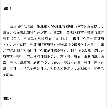
附图1：
由上图可以看出，淮北相县(今淮北市相城区)与萧县近在咫尺，
因而才会在南北朝时合并到萧县。西汉时，涡阳天静宫一带西与鹿亳
相县（苦县，今鹿邑）相隔城父（义门西）、谯县（今亳州市谯城
区）、思善侯国（今谯城区古城镇）和梅城（今谯城区十河镇），东
北与淮北相县相隔铚县（今濉溪县临涣镇）、郸县（今永城、涡阳丹
城交界一带），与江苏沛县相距更远。东汉时，城父、山桑均属汝南
郡，并不隶属沛国。从古至今，天静宫一带既不隶属于相县，也不隶
属于苦县，无论老子是苦县人、相县人还是沛人，涡阳都不可能是老
子故里。
附图2：