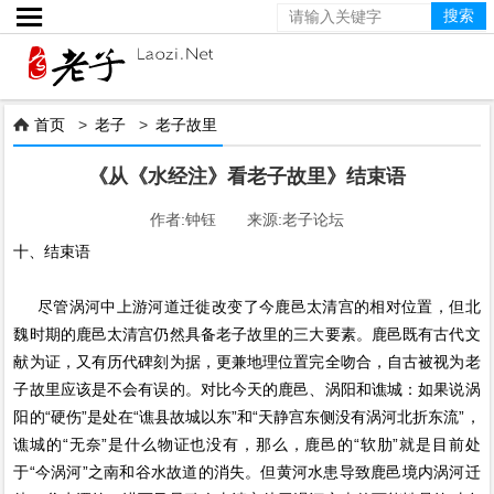

首页
>
老子
>
老子故里

《从《水经注》看老子故里》结束语
作者:钟钰 来源:老子论坛
十、结束语
尽管涡河中上游河道迁徙改变了今鹿邑太清宫的相对位置，但北
魏时期的鹿邑太清宫仍然具备老子故里的三大要素。鹿邑既有古代文
献为证，又有历代碑刻为据，更兼地理位置完全吻合，自古被视为老
子故里应该是不会有误的。对比今天的鹿邑、涡阳和谯城：如果说涡
阳的“硬伤”是处在“谯县故城以东”和“天静宫东侧没有涡河北折东流”，
谯城的“无奈”是什么物证也没有，那么，鹿邑的“软肋”就是目前处
于“今涡河”之南和谷水故道的消失。但黄河水患导致鹿邑境内涡河迁