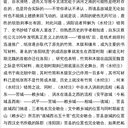
徙、谷水湮绝，进而又导致今太清宫处于涡河之南的可能性是绝对存
在的，也是符合实际的——不管你承认不承认，而谯县故城是无论如
何也不能插上翅膀来回飞动的。这就是说，涡阳的硬伤无药可治，鹿
邑的软肋则事出有因。对此问题，涡阳说者辩解为《水经注》错简
了、史书抄错了或有人篡改了。但熟悉历史的学者都知道，自东汉蔡
伦公元105年发明真正意义上的纸张——“蔡侯纸”后，造纸术就得到
迅速推广，纸张逐步取代了原先的竹简、木牍和缣帛，成为主要的书
写材料。著名的“洛阳纸贵”的成语故事就发生在西晋时期（郦道元时
期北魏的首都亦迁往洛阳）。研究也表明，竹简和木牍在战国至魏晋
之际是书写材料，南北朝时期则已彻底退出历史舞台。而《水经注》
成书于南北朝中期，其时竹简和木牍至少已停用一百多年，其书写材
料已是纸张而不是竹简或木牍。历史上就没有竹简《水经注》，何来
《水经注》错简之说。同时，《水经注》中谷水入涡前的流程（柘县
东——苦城——赖乡城）、涡水在谯县之西的流程（安平故城〈今柘
城县西南〉——武平——苦城——赖乡城——相城——谯城）、苦县
故城四门驰道，三者地名完全吻合；文中赖乡城的位置与同时期崔玄
山《赖乡记》所言的“谯城西出五十里”也完全吻合，苦县故城的位置
与西汉史书所载的陈郡（淮阳国）苦县的位置也完全吻合。如果把柘