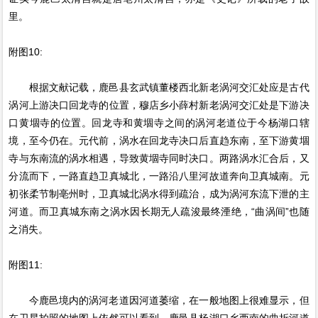
里。
附图10:
根据文献记载，鹿邑县玄武镇董楼西北新老涡河交汇处应是古代
涡河上游决口回龙寺的位置，穆店乡小薛村新老涡河交汇处是下游决
口黄堌寺的位置。回龙寺和黄堌寺之间的涡河老道位于今杨湖口辖
境，至今仍在。元代前，涡水在回龙寺决口后直趋东南，至下游黄堌
寺与东南流的涡水相遇，导致黄堌寺同时决口。两路涡水汇合后，又
分流而下，一路直趋卫真城北，一路沿八里河故道奔向卫真城南。元
初张柔节制亳州时，卫真城北涡水得到疏治，成为涡河东流下泄的主
河道。而卫真城东南之涡水因长期无人疏浚最终湮绝，“曲涡间”也随
之消失。
附图11:
今鹿邑境内的涡河老道因河道萎缩，在一般地图上很难显示，但