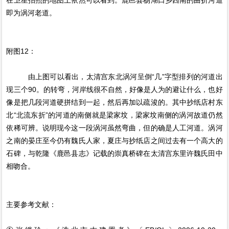
在卫星拍照的地图上依然可以看到。鹿邑县杨湖口乡西南的曲折河道
即为涡河老道。
附图12：
由上图可以看出，太清宫东北涡河呈倒“几”字型排列的河道出
现三个90。的转弯，河岸线很不自然，好像是人为的避让什么，也好
像是把几段河道硬拼结到一起，然后再加以疏浚的。其中抄纸店村东
北“北流东折”的河道的南侧就是梁家坟，梁家坟南侧的涡河故道仍然
依稀可辨。说明现今这一段涡河虽然弯曲，但的确是人工河道。涡河
之南的晏庄至今仍有魏氏人家，夏庄与抄纸店之间过去有一个高大的
石碑，与乾隆《鹿邑县志》记载的崇真桥碑在太清宫东里许魏氏田中
相吻合。
主要参考文献：