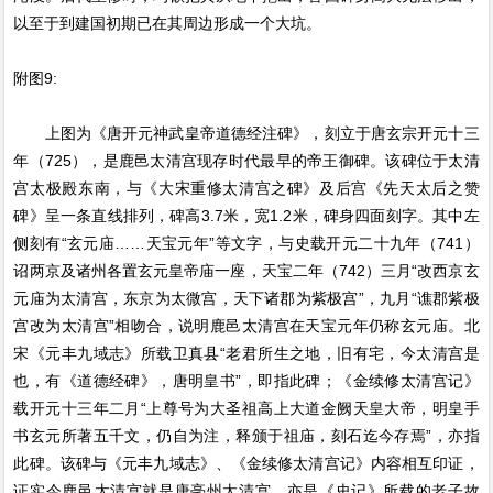
以至于到建国初期已在其周边形成一个大坑。
附图9:
上图为《唐开元神武皇帝道德经注碑》，刻立于唐玄宗开元十三
年（725），是鹿邑太清宫现存时代最早的帝王御碑。该碑位于太清
宫太极殿东南，与《大宋重修太清宫之碑》及后宫《先天太后之赞
碑》呈一条直线排列，碑高3.7米，宽1.2米，碑身四面刻字。其中左
侧刻有“玄元庙……天宝元年”等文字，与史载开元二十九年（741）
诏两京及诸州各置玄元皇帝庙一座，天宝二年（742）三月“改西京玄
元庙为太清宫，东京为太微宫，天下诸郡为紫极宫”，九月“谯郡紫极
宫改为太清宫”相吻合，说明鹿邑太清宫在天宝元年仍称玄元庙。北
宋《元丰九域志》所载卫真县“老君所生之地，旧有宅，今太清宫是
也，有《道德经碑》，唐明皇书”，即指此碑；《金续修太清宫记》
载开元十三年二月“上尊号为大圣祖高上大道金阙天皇大帝，明皇手
书玄元所著五千文，仍自为注，释颁于祖庙，刻石迄今存焉”，亦指
此碑。该碑与《元丰九域志》、《金续修太清宫记》内容相互印证，
证实今鹿邑太清宫就是唐亳州太清宫，亦是《史记》所载的老子故