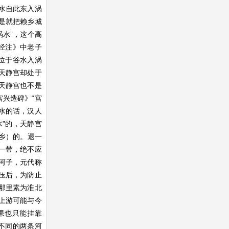
水自此东入涡
是就把赖乡城
涡水”，这个高
经注》中老子
位于谷水入涡
天静宫却处于
天静宫也不是
兴造碑》“宫
水的话，汉人
”的，天静宫
家乡）的。退一
一带，绝不应
河子，元代称
压后，为防止
那里素为淮北
上游可能与今
果也只能挂靠
不同的两条河