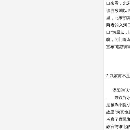
口来看，北宋
谯县故城以
里，北宋初
两者的入河
口”为原点
骥，闭门造
宣布“惠济河
2.武家河不
涡阳说认为
——兼议谷
是被涡阳提供
故里”为真命
考察了鹿邑
静宫与淮北