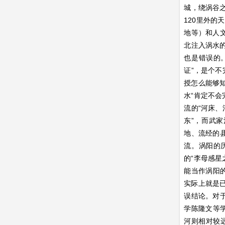
城，绕涡谷之
120里外的
地等）和人
北注入涡水
也是错误的。
证”，是个不
授怎么能够知
水“肯定不会
流的“河床、
东”，而武
地、流经的
流。涡阳的
的“李母感星
能当作涡阳
实际上就是已
误结论。对
学陈隆文等
河则相对较