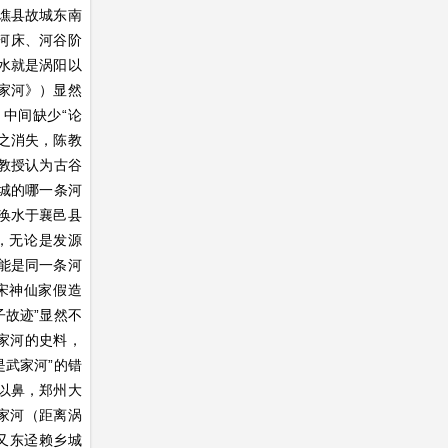
到谯县故城东南
、河床、河谷阶
水就是涡阳以
家河》）显然
，中间缺少“论
随之消失，陈教
陈教授认为古谷
柘城的哪一条河
受涣水于襄邑县
，无论是发源
能是同一条河
宋神仙家假造
子故迹”显然不
家河的史料，
是武家河”的错
以鼻，郑州大
家河（距离涡
又东迳赖乡城