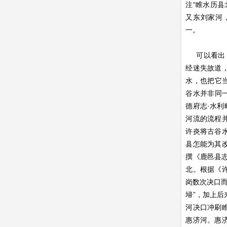
注“睢水历
又东刘家河
一。
可以看出，
经迷失故道
水，也把它
谷水并非同
德府志·水利
河流的流程
许炎将古谷
县怎能为其
撰《鹿邑县
北。根据《
岗数次决口而
埽”，加上
河决口冲刷
惠济河。惠