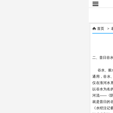

首页
>

二、昔日谷
谷水、榖水、
通用，谷水
仅在淮河水
以谷水为名
河流——《
就是昔日的
《水经注记