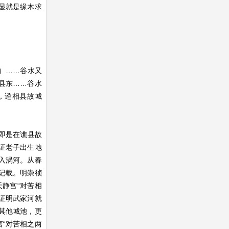
显就是缘木求
）……谷水又
县东……谷水
，迳相县故城
即是在谯县故
证老子出生地
入涡河。从春
记载。明崇祯
静宫“对苦相
证明武家河就
其他城池，更
“对苦相之两