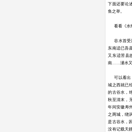
下面还要论
鱼之举。
看看《水经
谷水首受涣
东南迳已吾
又东迳苦县
南……濄水
可以看出，
城之西就已
的古谷水，
秋至清末，
年间安徽寿
之两城，绕
是古谷水，
没有记载天