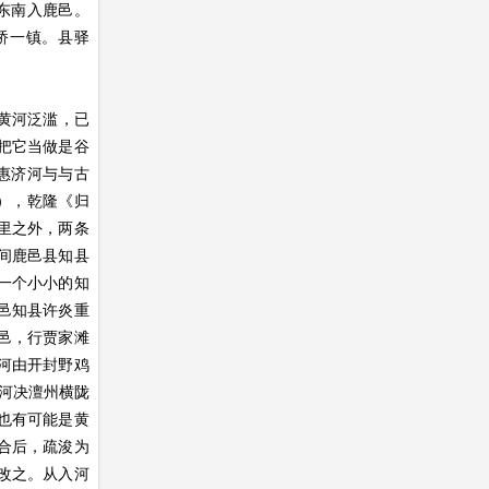
东南入鹿邑。
桥一镇。县驿
黄河泛滥，已
把它当做是谷
惠济河与与古
），乾隆《归
十里之外，两条
间鹿邑县知县
一个小小的知
邑知县许炎重
邑，行贾家滩
河由开封野鸡
“河决澶州横陇
也有可能是黄
合后，疏浚为
改之。从入河