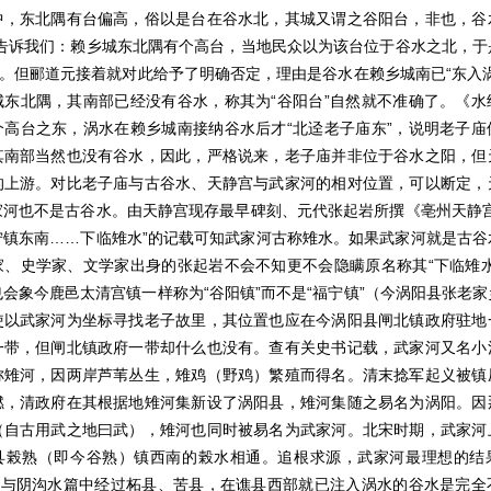
中，东北隅有台偏高，俗以是台在谷水北，其城又谓之谷阳台，非也，谷
元告诉我们：赖乡城东北隅有个高台，当地民众以为该台位于谷水之北，于
”。但郦道元接着就对此给予了明确否定，理由是谷水在赖乡城南已“东入
城东北隅，其南部已经没有谷水，称其为“谷阳台”自然就不准确了。《水
个高台之东，涡水在赖乡城南接纳谷水后才“北迳老子庙东”，说明老子庙
其南部当然也没有谷水，因此，严格说来，老子庙并非位于谷水之阳，但
的上游。对比老子庙与古谷水、天静宫与武家河的相对位置，可以断定，
家河也不是古谷水。由天静宫现存最早碑刻、元代张起岩所撰《亳州天静宫
宁镇东南……下临雉水”的记载可知武家河古称雉水。如果武家河就是古谷
家、史学家、文学家出身的张起岩不会不知更不会隐瞒原名称其“下临雉水
会象今鹿邑太清宫镇一样称为“谷阳镇”而不是“福宁镇”（今涡阳县张老
使以武家河为坐标寻找老子故里，其位置也应在今涡阳县闸北镇政府驻地
一带，但闸北镇政府一带却什么也没有。查有关史书记载，武家河又名小
称雉河，因两岸芦苇丛生，雉鸡（野鸡）繁殖而得名。清末捻军起义被镇
燃，清政府在其根据地雉河集新设了涡阳县，雉河集随之易名为涡阳。因
（自古用武之地曰武），雉河也同时被易名为武家河。北宋时期，武家河
县榖熟（即今谷熟）镇西南的榖水相通。追根求源，武家河最理想的结
，但与阴沟水篇中经过柘县、苦县，在谯县西部就已注入涡水的谷水是完全