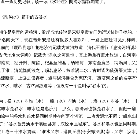
，查一查历史记载，读一读《水经注》阴沟水篇就知道了。
是《阴沟水》篇中的古谷水
传是皇帝的运粮河，沿岸当地传说是宋朝皇帝专门为运送柿饼子挖的。
子名闻天下，现在亳州安溜还有很多人喜欢种，一路上随处可见到柿树
以前的《鹿邑县志》把惠济河记载为黄河故道，清代王儒行《惠济河辑说》
国古代地名大词典》记载为“涡水之河道也，其上游兼有雁水故道，自河南
东南流，经开封、陈留、杞县至睢县，纳睢河，东南至鹿邑，纳涡河，又
入于淮，清乾隆间浚之，赐名惠济，按睢涡二水，古时皆为蒗荡渠支津，
睢流断塞，上游之仅存者，遂与涡河接合为惠济河。”惠济河之前的名字有
汴水、睢水、古汴河故道等，但没有一个是叫做“谷水”的。
，横（水）即睢（水），睢（水）即涣（水），涣（水）即谷（水），
然睢水是谷水，睢水也是惠济河，那么，惠济河也就是谷水了。但翻一翻
沟篇中的谷水和睢水是同时期并存的两个河流，二者发源地不同：“睢水出
”；“谷水首受涣水于襄邑县东，东迳承匡城东”。谷水和涣水也是同时
》卷三十淮水篇载：“淮水又东，迳夏丘县(今安徽泗县)南，又东，涣