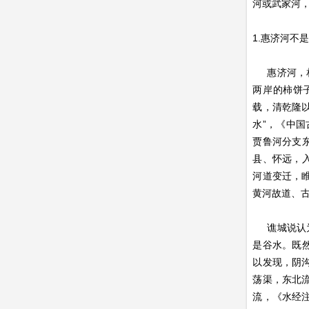
河或武家河
1.惠济河不
惠济河，相
两岸的柿饼
载，清乾隆
水”，《中
贾鲁河分支
县、怀远，
河道变迁，
黄河故道、古
谯城说认为
是谷水。既
以发现，阴
荡渠，东北流
流，《水经注