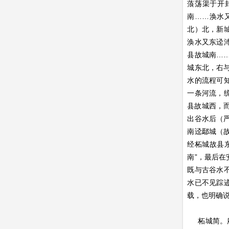
蒗荡渠于开
南……涣水
北）北，新
涣水又东迳
县故城南…
城东北，右
水的流程可
一条河流，
县故城西，而
出谷水后（
南迳鄢城（
经柘城故县
南”，最后
既与古谷水
水已不见踪
载，也明确
柘城简。府