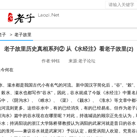
老子
>
老子故里
老子故里历史真相系列② 从《水经注》看老子故里(2)
作者:钟钰 来源:老子论坛
水今何在
瀔水都是我国古代小有名气的河流。新中国汉字简化后，“谷”、“榖”、
、榖水、瀔水也都写作“谷水”，因此，谷水就成了今版《水经注》中重名
系中，《阴沟水》、《睢水》、《渠》、《颍水》、《淮水》等文章中都
的河流则更多。这些谷水中，有的已经消失，有的已经易名。但作为老子
阴沟水》篇中的谷水现在在哪里呢？对此，持谯城说的顾宗正先生认为，
谷水；持涡阳说的浙江大学陈桥驿教授认为涡阳的武家河就是昔日的谷水
载的淮河——兼议谷水就是武家河》予以认定，颇受涡阳人欢迎。究竟谷