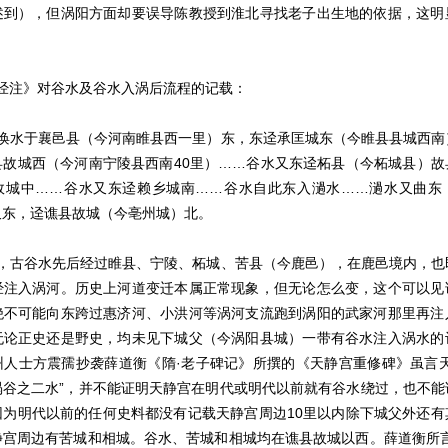
述到），但涡阳方面却要误导陈教授到淮北寻找老子出生地的依据，这明
注》对谷水及谷水入涡后流程的记载：
水于襄邑县（今河南睢县西一里）东，东迳承匡城东（今睢县县城西南
县故城西（今河南宁陵县西南40里）……谷水又东迳柘县（今柘城县）故
故城中……谷水又东迳赖乡城南……谷水自此东入濄水……濄水又曲东
又东，迳谯县故城（今亳州城）北。
古谷水先后经过睢县、宁陵、柘城、苦县（今鹿邑），在鹿邑境内，也
经注入涡河。历史上河道变迁本属正常现象，但无论怎么变，这个可以见
绝不可能向东跨过惠济河、小洪河等涡河支流跑到涡阳的武家河那里再注
无论正史还是野史，均未见下城父（今涡阳县城）一带有谷水注入涡水的
州人士方震孺抄袭薛道衡《隋·老子碑记》所撰的《天静宫重修碑》虽言天
涡谷之二水”，并不能证明天静宫在明代或明代以前就有谷水绕过，也不能
因为明代以前的任何史料都没有记载天静宫周边10里以内除下城父外还有
静宫周边有苦城和相城。谷水、苦城和相城均在谯县故城以西。薛道衡所言