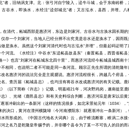
县北”者，旧纳涡支津。北：张弓河自宁陵入，迳牛斗城，会于东南砖桥，
，古谷水，即涣水，水经注“迳郐城北”者；又古泓水，县西，并堙。八
在清代，柘城西部是惠济河，东边是刘家河。古谷水与古涣水因长期的
，仅存一个刘家河，当地人已经分辨不出究竟是谷水还是涣水了，因而既
当做是涣水。虽然这个刘家河清代时也与古泓水“并堙”，但最起码证明了
一个河流。《水经注》中谷水“东迳柘县故县东”（秦置柘县，西晋省柘县
略一》也言“刘家河在柘城东北四十里”，而惠济河流经今柘城县城西南
并不相同，也说明二者不可能是同一条河流。顾宗正先生所谓的清乾隆年
水改名惠济河的说法完全是主观臆说。惠济河流程很长，跨越几个府县，
改名。查历届《柘城县志》，也均没有将谷水改成惠济河的有关记载。鹿
志》（以下简称《许志》）记载，明嘉靖21年，河决野鸡岗，遂南徙至鹿
许志》、光绪《鹿邑县志》和有关史料综合判断，惠济河应是唐宋以后黄
逐渐冲刷出的一条新河（这样的情况很多，如北宋景祐元年〈1034〉，
后来的决口，黄河在澶州横陇埽〈今河南濮阳东〉就逐渐冲出一条新河），
睢水而形成的。《中国古代地名大词典》云，由于睢流断塞，睢涡二水接
济河之名乃是乾隆皇帝赐予的，并非哪个县令为了某一不可告人的目的而