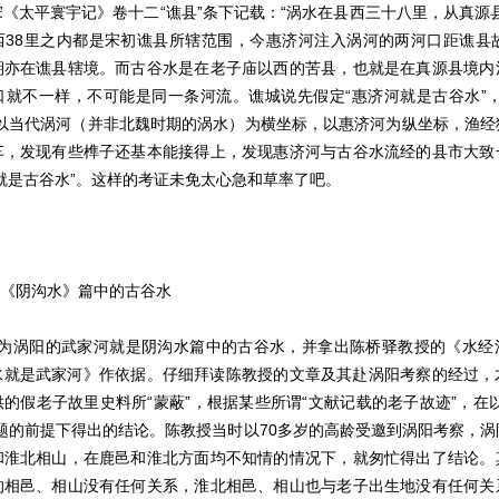
《太平寰宇记》卷十二“谯县”条下记载：“涡水在县西三十八里，从真源
西38里之内都是宋初谯县所辖范围，今惠济河注入涡河的两河口距谯县故
期亦在谯县辖境。而古谷水是在老子庙以西的苦县，也就是在真源县境内
口就不一样，不可能是同一条河流。谯城说先假定“惠济河就是古谷水”，
，以当代涡河（并非北魏时期的涡水）为横坐标，以惠济河为纵坐标，渔经
车，发现有些榫子还基本能接得上，发现惠济河与古谷水流经的县市大致
就是古谷水”。这样的考证未免太心急和草率了吧。
是《阴沟水》篇中的古谷水
涡阳的武家河就是阴沟水篇中的古谷水，并拿出陈桥驿教授的《水经
水就是武家河》作依据。仔细拜读陈教授的文章及其赴涡阳考察的经过，
的假老子故里史料所“蒙蔽”，根据某些所谓“文献记载的老子故迹”，在
题的前提下得出的结论。陈教授当时以70多岁的高龄受邀到涡阳考察，
和淮北相山，在鹿邑和淮北方面均不知情的情况下，就匆忙得出了结论。
的相邑、相山没有任何关系，淮北相邑、相山也与老子出生地没有任何关