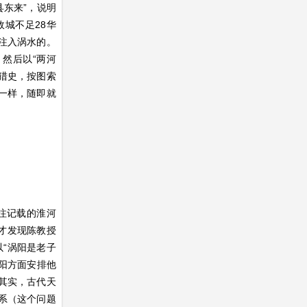
县东来”，说明
城不足28华
注入涡水的。
然后以“两河
猎史，按图索
一样，随即就
注记载的淮河
才发现陈教授
以“涡阳是老子
涡阳方面安排他
其实，古代天
系（这个问题