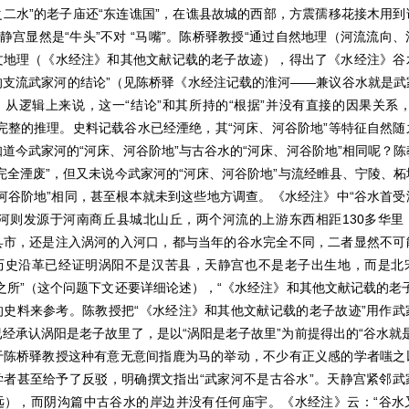
二水”的老子庙还“东连谯国”，在谯县故城的西部，方震孺移花接木用
天静宫显然是“牛头”不对 “马嘴”。陈桥驿教授“通过自然地理（河流流向
文地理（《水经注》和其他文献记载的老子故迹），得出了《水经注》谷
的支流武家河的结论”（见陈桥驿《水经注记载的淮河——兼议谷水就是武
从逻辑上来说，这一“结论”和其所持的“根据”并没有直接的因果关系
完整的推理。史料记载谷水已经湮绝，其“河床、河谷阶地”等特征自然
道今武家河的“河床、河谷阶地”与古谷水的“河床、河谷阶地”相同呢？
完全湮废”，但又未说今武家河的“河床、河谷阶地”与流经睢县、宁陵、
河谷阶地”相同，甚至根本就未到这些地方调查。《水经注》中“谷水首
家河则发源于河南商丘县城北山丘，两个河流的上游东西相距130多华里
县市，还是注入涡河的入河口，都与当年的谷水完全不同，二者显然不可
历史沿革已经证明涡阳不是汉苦县，天静宫也不是老子出生地，而是北
之所”（这个问题下文还要详细论述），“《水经注》和其他文献记载的老
的史料来参考。陈教授把“《水经注》和其他文献记载的老子故迹”用作武
经承认涡阳是老子故里了，是以“涡阳是老子故里”为前提得出的“谷水就
于陈桥驿教授这种有意无意间指鹿为马的举动，不少有正义感的学者嗤之
学者甚至给予了反驳，明确撰文指出“武家河不是古谷水”。天静宫紧邻武
远），而阴沟篇中古谷水的岸边并没有任何庙宇。《水经注》云：“谷水