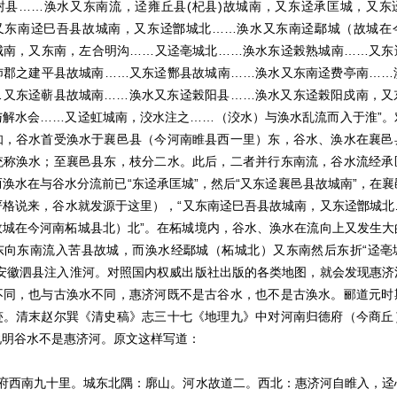
封县……涣水又东南流，迳雍丘县(杞县)故城南，又东迳承匡城，又东
又东南迳巳吾县故城南，又东迳鄫城北……涣水又东南迳鄢城（故城在
城南，又东南，左合明沟……又迳亳城北……涣水东迳榖熟城南……又东
沛郡之建平县故城南……又东迳酂县故城南……涣水又东南迳费亭南……
…又东迳蕲县故城南……涣水又东迳榖阳县……涣水又东迳榖阳戍南，又
与解水会……又迳虹城南，洨水注之……（洨水）与涣水乱流而入于淮”。
知，谷水首受涣水于襄邑县（今河南睢县西一里）东，谷水、涣水在襄邑
统称涣水；至襄邑县东，枝分二水。此后，二者并行东南流，谷水流经承
涣水在与谷水分流前已“东迳承匡城”，然后“又东迳襄邑县故城南”，在
严格说来，谷水就发源于这里），“又东南迳巳吾县故城南，又东迳鄫城北
故城在今河南柘城县北）北”。在柘城境内，谷水、涣水在流向上又发生大
东向东南流入苦县故城，而涣水经鄢城（柘城北）又东南然后东折“迳亳
在安徽泗县注入淮河。对照国内权威出版社出版的各类地图，就会发现惠济
不同，也与古涣水不同，惠济河既不是古谷水，也不是古涣水。郦道元时
迹。清末赵尔巽《清史稿》志三十七《地理九》中对河南归德府（今商丘
说明谷水不是惠济河。原文这样写道：
西南九十里。城东北隅：廓山。河水故道二。西北：惠济河自睢入，迳