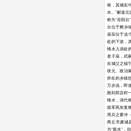
南，其城实
水。”郦道
称为“谷阳台
台位于赖乡
庙应位于这
处的下游，
雉水入涡处
老子庙，武
在城父之福
状元、政治
所在的乡镇也
万步说，即
跑到郑店村
雉水，清代
捻军死灰复
用兵之要冲
商丘市虞城
为“榖水”