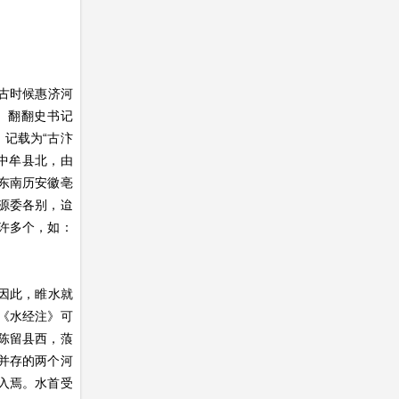
古时候惠济河
。翻翻史书记
记载为“古汴
中牟县北，由
东南历安徽亳
源委各别，迨
许多个，如：
因此，睢水就
《水经注》可
陈留县西，蒗
期并存的两个河
水入焉。水首受