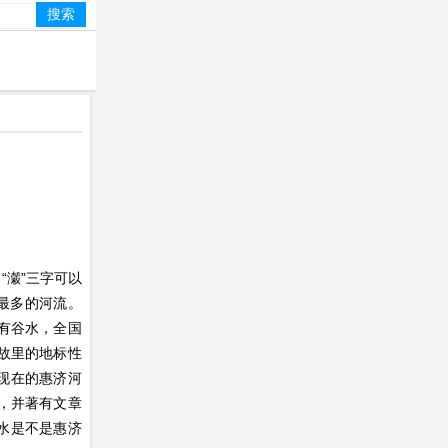
“瀔”三字可以
最多的河流。
有谷水，全国
故里的地标性
现在的惠济河
，并著有文章
水是不是惠济