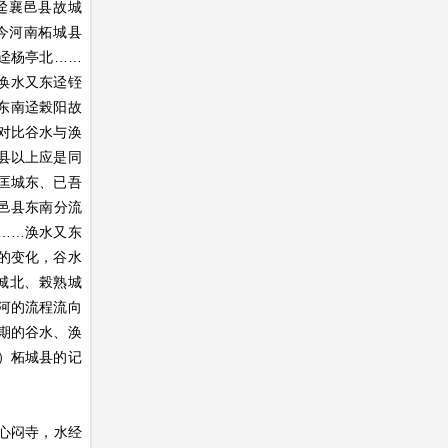
迳襄邑县故城
今河南柘城县
迳杨亭北……
涣水又东迳铚
东南迳榖阳故
对比谷水与涣
县以上应是同
匡城东、已吾
襄邑县东南分流
……涣水又东
的变化，谷水
城北、榖熟城
河的流程流向
期的谷水、涣
）柘城县的记
心闷寺，水经