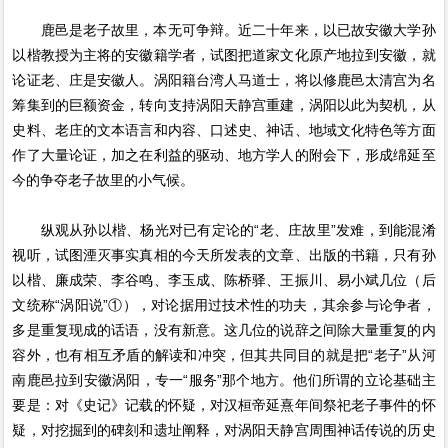
鹿邑是老子故里，本无可争辩。近二十年来，以已故安徽大学孙
以楷教授为主将的安徽籍学者，试图把道家文化原产地拉到安徽，就
论证老、庄是安徽人。涡阳籍台湾人马道士，将以修鹿邑太清宫为名
筹集到的巨额资金，转向支持涡阳天静宫重建，涡阳以此为契机，从
史料、老庄的文本语言和内容、口述史、神话、地域文化特色等方面
作了大量论证，加之在利益的驱动、地方学人的附会下，形成绵延至
今的争夺老子故里的小气候。
纵观从孙以楷、杨光对已有定论的“老、庄故里”发难，到能混淆
视听，试图湮灭事实真相的今天所发表的文章、出版的书籍，只有孙
以楷、廉成荣、李谷鸣、李玉成、陈桥驿、王振川、易小斌几位（后
文统称“涡阳说”①），对论据用过技术性的功夫，其余参与论争者，
多是重复现成的话语，没有新意。这几位的说辞之间除大量重复的内
容外，也有相互矛盾的解读和冲突，但其共同目的就是把“老子”从河
南鹿邑拉到安徽涡阳，专一“服务”那个地方。他们所谓的立论基础主
要是：对《史记》记载的怀疑，对汉桓帝延熹年间祭祀老子事件的怀
疑，对挖掘到的碑刻和遗址阐释，对涡阳天静宫周围神话传说的历史