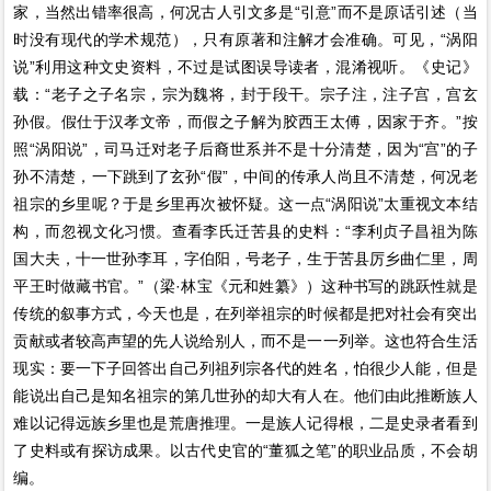
家，当然出错率很高，何况古人引文多是“引意”而不是原话引述（当
时没有现代的学术规范），只有原著和注解才会准确。可见，“涡阳
说”利用这种文史资料，不过是试图误导读者，混淆视听。《史记》
载：“老子之子名宗，宗为魏将，封于段干。宗子注，注子宫，宫玄
孙假。假仕于汉孝文帝，而假之子解为胶西王太傅，因家于齐。”按
照“涡阳说”，司马迁对老子后裔世系并不是十分清楚，因为“宫”的子
孙不清楚，一下跳到了玄孙“假”，中间的传承人尚且不清楚，何况老
祖宗的乡里呢？于是乡里再次被怀疑。这一点“涡阳说”太重视文本结
构，而忽视文化习惯。查看李氏迁苦县的史料：“李利贞子昌祖为陈
国大夫，十一世孙李耳，字伯阳，号老子，生于苦县厉乡曲仁里，周
平王时做藏书官。”（梁·林宝《元和姓纂》）这种书写的跳跃性就是
传统的叙事方式，今天也是，在列举祖宗的时候都是把对社会有突出
贡献或者较高声望的先人说给别人，而不是一一列举。这也符合生活
现实：要一下子回答出自己列祖列宗各代的姓名，怕很少人能，但是
能说出自己是知名祖宗的第几世孙的却大有人在。他们由此推断族人
难以记得远族乡里也是荒唐推理。一是族人记得根，二是史录者看到
了史料或有探访成果。以古代史官的“董狐之笔”的职业品质，不会胡
编。