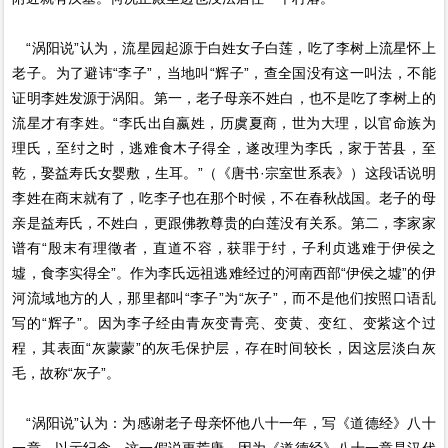
“涡阳说”认为，流星园起源于白姓女子白莲，吃了李树上流星怀上
老子。为了避讳“李子”，当地叫“辉子”，查全国没有这一叫法，不能
证明李姓发源于涡阳。第一，老子母亲不姓白，也不是吃了李树上的
流星才有李姓。“李氏出自嬴姓，历虞夏商，世为大理，以官命族为
理氏，至纣之时，逃难食木子得全，遂改理为李氏，家于苦县，至
乾，娶益寿氏女婴敷，生耳。”（《唐书·宗室世系表》）这段话说明
李姓在商末就有了，吃李子也在那个时候，不在春秋战国。老子的母
亲是益寿氏，不姓白，更跟佛教尊贵的白莲没有关系。第二，李家家
谱有“殷末有理徵者，直道不容，获罪于纣，子利贞逃难于伊侯之
墟，食李实得全”。作为李氏远祖逃难经过的河南西部“伊侯之墟”的伊
河流域地方的人，那里都叫“李子”为“灰子”，而不是他们按照口语乱
写的“辉子”。因为李子经由青灰变青亮、变黄、变红、变紫这个过
程，其表面“灰蒙蒙”的灰毛保护层，存在时间较长，因这层淡白灰
毛，故称“灰子”。
“涡阳说”认为：为感谢老子母亲怀他八十一年，写《道德经》八十