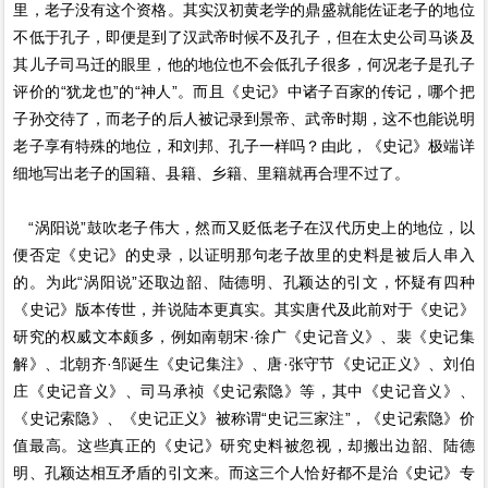
里，老子没有这个资格。其实汉初黄老学的鼎盛就能佐证老子的地位
不低于孔子，即便是到了汉武帝时候不及孔子，但在太史公司马谈及
其儿子司马迁的眼里，他的地位也不会低孔子很多，何况老子是孔子
评价的“犹龙也”的“神人”。而且《史记》中诸子百家的传记，哪个把
子孙交待了，而老子的后人被记录到景帝、武帝时期，这不也能说明
老子享有特殊的地位，和刘邦、孔子一样吗？由此，《史记》极端详
细地写出老子的国籍、县籍、乡籍、里籍就再合理不过了。
“涡阳说”鼓吹老子伟大，然而又贬低老子在汉代历史上的地位，以
便否定《史记》的史录，以证明那句老子故里的史料是被后人串入
的。为此“涡阳说”还取边韶、陆德明、孔颖达的引文，怀疑有四种
《史记》版本传世，并说陆本更真实。其实唐代及此前对于《史记》
研究的权威文本颇多，例如南朝宋·徐广《史记音义》、裴《史记集
解》、北朝齐·邹诞生《史记集注》、唐·张守节《史记正义》、刘伯
庄《史记音义》、司马承祯《史记索隐》等，其中《史记音义》、
《史记索隐》、《史记正义》被称谓“史记三家注”，《史记索隐》价
值最高。这些真正的《史记》研究史料被忽视，却搬出边韶、陆德
明、孔颖达相互矛盾的引文来。而这三个人恰好都不是治《史记》专