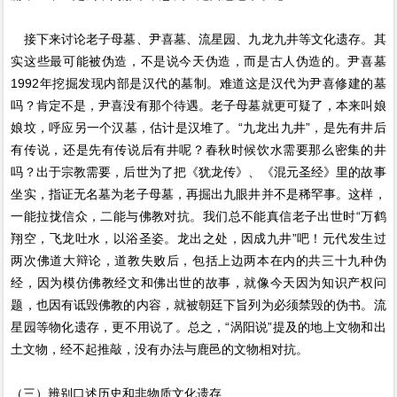
接下来讨论老子母墓、尹喜墓、流星园、九龙九井等文化遗存。其
实这些最可能被伪造，不是说今天伪造，而是古人伪造的。尹喜墓
1992年挖掘发现内部是汉代的墓制。难道这是汉代为尹喜修建的墓
吗？肯定不是，尹喜没有那个待遇。老子母墓就更可疑了，本来叫娘
娘坟，呼应另一个汉墓，估计是汉堆了。“九龙出九井”，是先有井后
有传说，还是先有传说后有井呢？春秋时候饮水需要那么密集的井
吗？出于宗教需要，后世为了把《犹龙传》、《混元圣经》里的故事
坐实，指证无名墓为老子母墓，再掘出九眼井并不是稀罕事。这样，
一能拉拢信众，二能与佛教对抗。我们总不能真信老子出世时“万鹤
翔空，飞龙吐水，以浴圣姿。龙出之处，因成九井”吧！元代发生过
两次佛道大辩论，道教失败后，包括上边两本在内的共三十九种伪
经，因为模仿佛教经文和佛出世的故事，就像今天因为知识产权问
题，也因有诋毁佛教的内容，就被朝廷下旨列为必须禁毁的伪书。流
星园等物化遗存，更不用说了。总之，“涡阳说”提及的地上文物和出
土文物，经不起推敲，没有办法与鹿邑的文物相对抗。
（三）辨别口述历史和非物质文化遗存