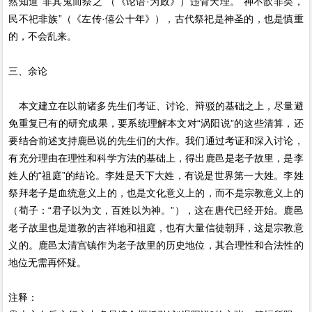
然知道“非其鬼而祭之”（《论语·为政》）违背天理。“神不歆非类，
民不祀非族”（《左传·僖公十年》），古代祭祀是神圣的，也是慎重
的，不会乱来。
三、余论
本文建立在以前诸多先生们考证、讨论、辩驳的基础之上，尽量避
免重复已有的研究成果，要系统理解本文对“涡阳说”的这些清算，还
要结合前述支持鹿邑说的先生们的大作。我们通过考证和深入讨论，
有充分理由在理性和科学方法的基础上，得出鹿邑是老子故里，是李
姓人的“祖庭”的结论。李姓是天下大姓，有说是世界第一大姓。李姓
祭拜老子是血统意义上的，也是文化意义上的，而不是宗教意义上的
（荀子：“君子以为文，百姓以为神。”），这在唐代已经开始。鹿邑
老子故里也是道教的吉祥地和祖庭，也有大量信徒朝拜，这是宗教意
义的。鹿邑太清宫镇作为老子故里的历史地位，其合理性和合法性的
地位无需再怀疑。
注释：