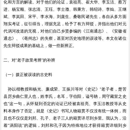
化和方言的解读。对于他们的论证，袁祖亮、崔大华、李玉洁、蔡万
进、杨宝顺、张志清、王珏、李士瀓、韩秉方、韩绍诗、李灿、王继
斌、李岚田、宋平、李水海、刘庞生、桑敬民诸先生，各自从多方面
翔实考证，征引得当，理据充足，给予了有力辩驳，并指出他们对元
代涡河改道的无视，对他们自己乡贤参编的《江南通志》、《安徽省
通志》、《亳州志》的失察，甚至对历史地理的误读等。本文在诸位
先生辩驳成果的基础上，做一些新辨正。
二、对“老子故里考辨”的补辨
（一）拨正被误读的古史料
孙以楷教授和杨光、廉成荣、王振川等对《史记》“老子者，楚苦
县厉乡曲仁里人也，姓李氏，名耳，字伯阳，谥号聃，周守藏室之史
也”这一句，从怀疑到否定的论证已经被袁祖亮、李玉洁教授等从史
料本身作了否定，就是《史记》书写人物籍贯不仅没有统一体例，而
且也不仅仅是刘邦、孔子、老子三人的籍贯详尽到乡里。我认为，沿
着“涡阳说”的逻辑，刘邦和孔子因为特殊地位才获得籍贯详细到乡