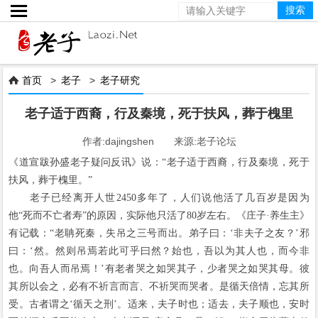

首页
>
老子
>
老子研究

老子适于西裔，行及秦境，死于扶风，葬于槐里
作者:dajingshen 来源:老子论坛
《道宣跋孙盛老子疑问反讯》说：“老子适于西裔，行及秦境，死于
扶风，葬于槐里。”
老子已经离开人世2450多年了，人们说他活了几百岁是因为
他“死而不亡者寿”的原因，实际他只活了80岁左右。《庄子·养生主》
有记载：“老聃死秦，失吊之三号而出。弟子曰：‘非夫子之友？’邪
曰：‘然。然则吊焉若此可乎曰然？始也，吾以为其人也，而今非
也。向吾人而吊焉！’有老者哭之如哭其子，少者哭之如哭其母。彼
其所以会之，必有不祈言而言、不祈哭而哭者。是循天倍情，忘其所
受。古者谓之‘循天之刑’。适来，夫子时也；适去，夫子顺也，安时