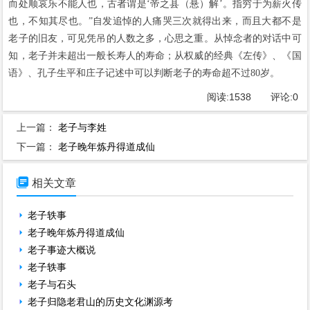
而处顺哀乐不能人也，古者谓是‘帝之县（悬）解’。指穷于为薪火传
也，不知其尽也。”自发追悼的人痛哭三次就得出来，而且大都不是
老子的旧友，可见凭吊的人数之多，心思之重。从悼念者的对话中可
知，老子并未超出一般长寿人的寿命；从权威的经典《左传》、《国
语》、孔子生平和庄子记述中可以判断老子的寿命超不过80岁。
阅读:
1538
评论:
0
上一篇：
老子与李姓
下一篇：
老子晚年炼丹得道成仙

相关文章
老子轶事
老子晚年炼丹得道成仙
老子事迹大概说
老子轶事
老子与石头
老子归隐老君山的历史文化渊源考