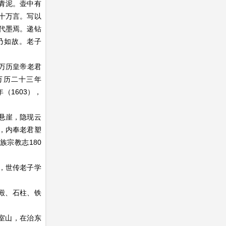
青泥。壶中有
十万言。写以
代墨焉。递钻
乃如故。老子
万历皇帝老君
万历二十三年
（1603），
悬崖，隐现云
，内奉老君塑
族宗教志180
，世传老子学
殿、石柱、铁
室山，在治东