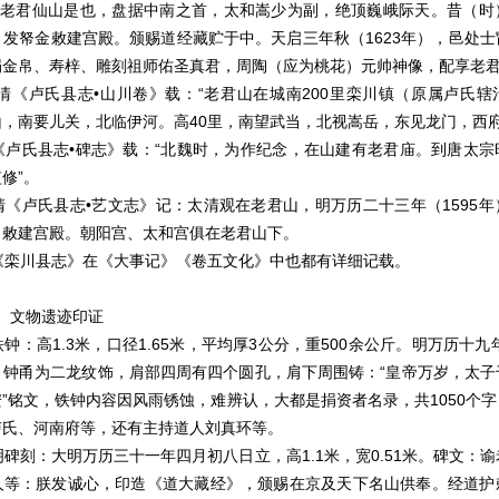
许，老君仙山是也，盘据中南之首，太和嵩少为副，绝顶巍峨际天。昔（时
发帑金敕建宫殿。颁赐道经藏贮于中。天启三年秋（1623年），邑处
捐金帛、寿梓、雕刻祖师佑圣真君，周陶（应为桃花）元帅神像，配享老
《卢氏县志•山川卷》载：“老君山在城南200里栾川镇（原属卢氏辖
山，南要儿关，北临伊河。高40里，南望武当，北视嵩岳，东见龙门，西
氏县志•碑志》载：“北魏时，为作纪念，在山建有老君庙。到唐太宗
修”。
卢氏县志•艺文志》记：太清观在老君山，明万历二十三年（1595年
，敕建宫殿。朝阳宫、太和宫俱在老君山下。
川县志》在《大事记》《卷五文化》中也都有详细记载。
物遗迹印证
高1.3米，口径1.65米，平均厚3公分，重500余公斤。明万历十九年
。钟甬为二龙纹饰，肩部四周有四个圆孔，肩下周围铸：“皇帝万岁，太子
”铭文，铁钟内容因风雨锈蚀，难辨认，大都是捐资者名录，共1050个
卢氏、河南府等，还有主持道人刘真环等。
：大明万历三十一年四月初八日立，高1.1米，宽0.51米。碑文：谕
人等：朕发诚心，印造《道大藏经》，颁赐在京及天下名山供奉。经道护