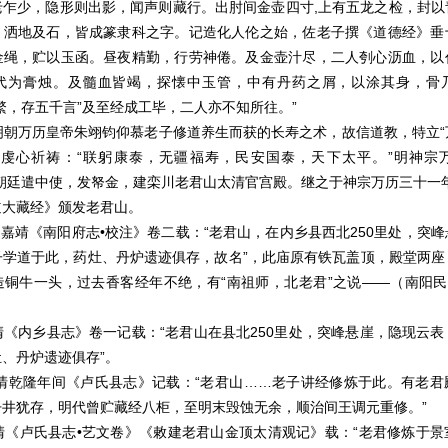
老乍少，隐形则出影，闻声则藏行。出肘间金壶四寸,上有五龙之检，封以
，洒地及石，皆成篆隶科之字。记造化人伦之始，佐老子撰《道德经》垂
金绳，贮以玉函。昼夜精勤，行劳神倦。及金壶汁尽，二人刳心沥血，以
代为膏烛。及髓血皆竭，探懐中玉管，中有丹药之屑，以涂其身，骨
繁，存五千言”及至经成工毕，二人亦不知所往。”
历皇帝朱翊钧仰慕老子修道养生而获的长寿之术，故信道教，特立“
，虔心祈祷：“联躬康泰，无疆福寿，民安国泰，天下太平。”明神宗
，朝廷遣中使，发帑金，建栾川老君山太清官宫殿。继之于神宗万历三十一年
道大藏经》颁发老君山。
靖《南阳府志•校注》卷二载：“老君山，在内乡县西北250里处，突峰
子学道于此，药灶、丹炉遗迹俱存，故名”，此庙原有铁瓦盖顶，殿堂两座
铜牛一头，过去香客经年不绝，有“南祖师，北老君”之说——（南阳民
乡县志》卷一记载：“老君山在县北250里处，突峰悬崖，隐现云表
、丹炉遗迹俱存”。
隆年间《卢氏县志》记载：“老君山……老子讲经修炼于此。有老君
丹井犹存，明代曾贮藏经八柜，至明末毁蚀无余，顺治间王调元重修。”
卢氏县志•艺文卷》《敕建老君山金顶太清观记》载：“老君修炼于景