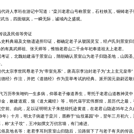
人李珩在游记中写道：“栾川老君山号称景室，石柱铁瓦，铜铸老子
望武当，四面烟岚，一瞬无际，诚域内之盛观。
及民俗等旁证
典籍及文物遗迹所印证，都确定老子从虢国灵宝，经卢氏到景室归
奉的有真武师祖、张天师等，惟独老君山二千余年祀奉道祖太上老君。
，北魏始建庙于景室山，隋朝确认景室山为老子归隐圣地，山因圣
今。
宗李世民尊老子为“帝室先系“，唐高宗李治封老子为”太上玄元皇帝“
道德经》作注，并把《道德经》作为贡举考试的经典。派开国元勋尉迟敬
历帝朱翊钧一生多病，仰慕老子修道养生，寄托于老君山道教神灵中
帑金，敕建道观，颁《道大藏经》等，明代庙宇宏伟辉煌，居历代之最，
况空前。由此，足以证明明太子朱慈烺托迹黄道，在老君山隐迹35年之久
79年）十月，明太子病逝于栾川，厝葬于“仙坟墓园”中，翌年三月初六
，称“太子坟”，王冲如撰文万仞宫墙，有门难进。
地名等：老君李耳到景室山归隐后，沿路留下了与老子有关的传说