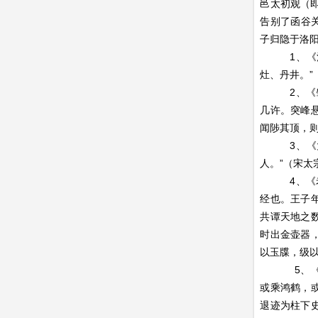
邑太初观（
告别了函谷
子归隐于洛
1、《河南
灶、丹井。”
2、《肇城
几许。突峰
闻陟其顶，则
3、《太平
人。”（宋太
4、《老子
经也。王子
共谭天地之
时出金壶器
以玉牒，级
5、《拾遗
或乘鸿鹤，
退迹为柱下