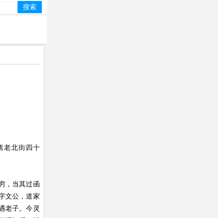
离老北街四十
穷，当其过函
字文公，道家
遇老子。今灵