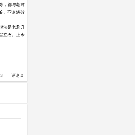
等，都与老君
爷，不论烧砖
说法是老君升
谕旨立石。止今
03
评论:
0