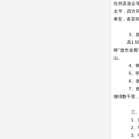
住持及道众
太平，四方
奉安，各宜
大明
3、放
高1.55米
铸“放光金
山。
4、铁铸神
5、明万历
6、老君骑
7、救苦殿
缠绵数千里，
三、诗
1、唐•薛
2、明•李
3、明代诗