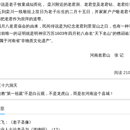
传说是老子牧童成仙而化 。栾川附近的老君洞、老君堂及老君钻、老君灶
氏到栾川一线敬祖上坟日为老子出生的二月十五日，并家家户户敬老君
都把老君作为崇拜的道尊。
老君庙会的由来，民间传说是为纪念老君到景室山之日，也有一种
前唯一的证明就是明神宗万历1603年四月初八命名“天下名山”的镌诏
，属于河南省“非物质文化遗产”。
南老君山 张 记
阅读:
21
三十六洞天
道教“第一祖庭”不是白云观，不是龙虎山，而是在河南这个县城！
文章
龙飞：《老子圣像》
行业人士论老子与《道德经》（12）