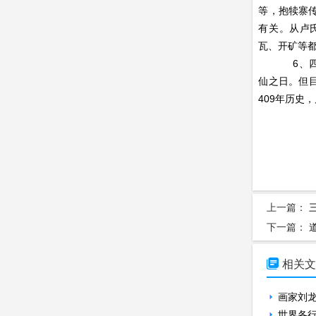
等，抱犊寨
有关。从卢
瓦、开矿等
6、四月八
仙之日。但目
409年历史
河
上一篇：
下一篇：

相关
画家刘
世界各