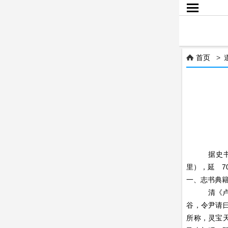

首页
>

为什么
——老
据史书记载
里），延 7
一、志书典
清《卢氏县
谷，令尹请
所称，灵宝