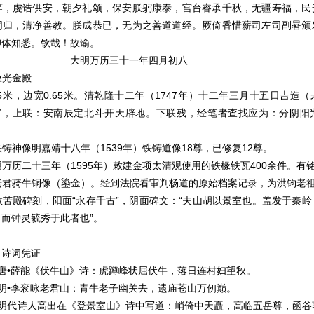
等，虔诰供安，朝夕礼颂，保安朕躬康泰，宫台睿承千秋，无疆寿福，民
同归，清净善教。朕成恭已，无为之善道道经。厥倚香惜薪司左司副晷颁
仰体知悉。钦哉！故谕。
万历三十一年四月初八
光金殿
，边宽0.65米。清乾隆十二年（1747年）十二年三月十五日吉造
殿“，上联：安南辰定北斗开天辟地。下联残，经笔者查找应为：分阴阳
像明嘉靖十八年（1539年）铁铸道像18尊，已修复12尊。
二十三年（1595年）敕建金项太清观使用的铁椽铁瓦400余件。有
牛铜像（鎏金）。经到法院看审判杨道的原始档案记录，为洪钧老
碑刻，阳面“永存千古”，阴面碑文：“夫山胡以景室也。盖发于秦岭
而钟灵毓秀于此者也”。
词凭证
能《伏牛山》诗：虎蹲峰状屈伏牛，落日连村妇望秋。
衮咏老君山：青牛老子幽关去，遗庙苍山万仞巅。
人高出在《登景室山》诗中写道：峭倚中天矗，高临五岳尊，函谷