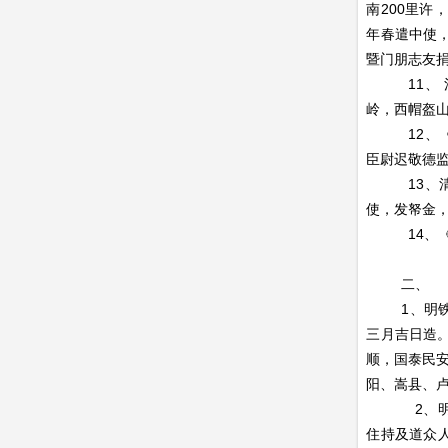
南200里
年春遣中使，
暨门朋志友
11、 清
岭，西帽盔
12、《卢
臣尉迟敬德监
13、清《
使，发帑金
14、《栾
二、 文
1、明铁钟：
三月吉日造
顺，国泰民安
阳、嵩县、
2、明碑刻
住持及道众