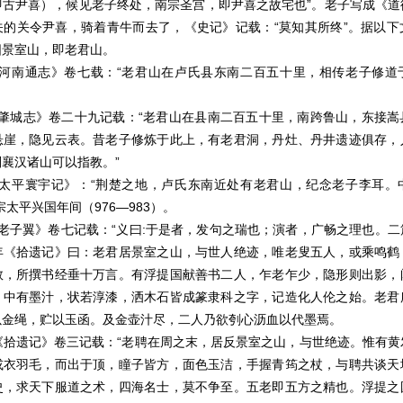
即古尹喜），候见老子终处，南宗圣宫，即尹喜之故宅也”。老子写成《道
关的关令尹喜，骑着青牛而去了，《史记》记载：“莫知其所终”。据以下
阳景室山，即老君山。
通志》卷七载：“老君山在卢氏县东南二百五十里，相传老子修道
志》卷二十九记载：“老君山在县南二百五十里，南跨鲁山，东接嵩
悬崖，隐见云表。昔老子修炼于此上，有老君洞，丹灶、丹井遗迹俱存，
襄汉诸山可以指教。”
寰宇记》：“荆楚之地，卢氏东南近处有老君山，纪念老子李耳。
宗太平兴国年间（976—983）。
翼》卷七记载：“义曰:于是者，发句之瑞也；演者，广畅之理也。二
年《拾遗记》曰：老君居景室之山，与世人绝迹，唯老叟五人，或乘鸣鹤
数，所撰书经垂十万言。有浮提国献善书二人，乍老乍少，隐形则出影，
，中有墨汁，状若淳漆，洒木石皆成篆隶科之字，记造化人伦之始。老君
以金绳，贮以玉函。及金壶汁尽，二人乃欲刳心沥血以代墨焉。
记》卷三记载：“老聘在周之末，居反景室之山，与世绝迹。惟有黄
或衣羽毛，而出于顶，瞳子皆方，面色玉洁，手握青筠之杖，与聘共谈天
史，求天下服道之术，四海名士，莫不争至。五老即五方之精也。浮提之