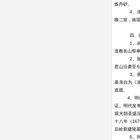
炼丹砂。
4、清代诗
瞻二室，南
四、传说
1、从史料
道教名山祭
2、据考证
君山沿袭至
3、唐代太
基亲自为《
道观。
4、明代万
证。明代发
观光朝圣盛
十八年（16
后岭新建陵墓
5、民俗及