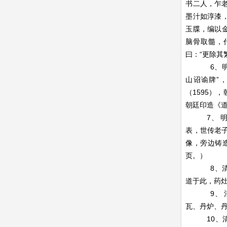
书二人，乍
墨汁如淳漆
玉牒，编以
脑骨取髓，
曰：“更除其
6、明朝万
山诏谕牌”
（1595）
朝廷印造《
7、 明嘉
表，世传老
像，旁边铸造
页。）
8、清《内
道于此，药灶
9、 清乾
瓦、丹炉、
10、清《