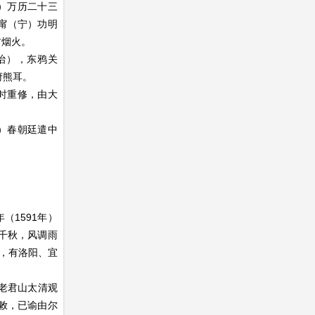
）万历二十三
士甯（宁）功明
君烟火。
治），东鸦关
府熊耳。
时重修，由大
）春朝廷遣中
（1591年）
千秋，风调雨
字，有洛阳、宜
老君山太清观
敕，已谕由尔