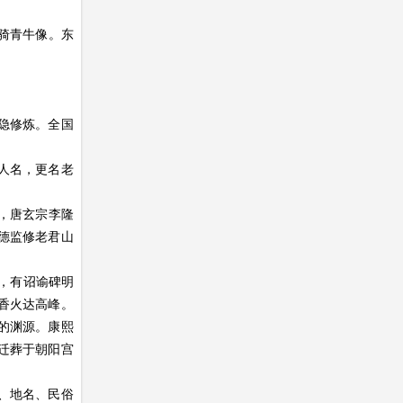
骑青牛像。东
隐修炼。全国
人名，更名老
，唐玄宗李隆
德监修老君山
，有诏谕碑明
香火达高峰。
的渊源。康熙
，迁葬于朝阳宫
、地名、民俗