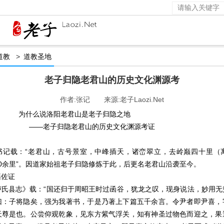
道教
>
道教圣地
老子归隐老君山的历史文化渊源考
作者:张记 来源:老子Laozi.Net
说洛阳老君山是老子归隐之地
子归隐老君山的历史文化渊源考证
：“老君山，古号景室，中峰插天，诸峦翠立，去岭巅四十里（
0余里”。因道家始祖老子归隐修炼于此，后更名老君山沿袭至今。
籍佐证
志》载：“国还归于周昭王时过函谷，犹龙之叹，现身说法，妙用无
曰：子将隐矣，强为我著书，于是乃著上下篇五千余言。令尹者即尹喜，
天尊是也。公尝仰观乾象，见东方紫气浮关，知有神圣过物色而迎之，果