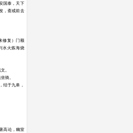
安国泰，天下
发，斋戒前去
（未修复）门额
判水火炼海烧
铭文。
祖坐骑。
，结于九皋，
著高论，幽室