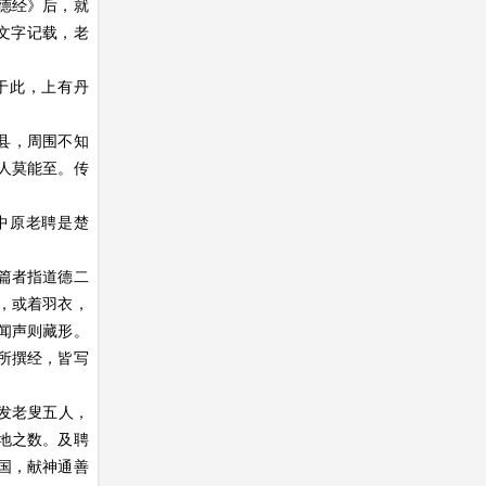
德经》后，就
文字记载，老
于此，上有丹
县，周围不知
人莫能至。传
中原老聘是楚
篇者指道德二
，或着羽衣，
闻声则藏形。
所撰经，皆写
发老叟五人，
地之数。及聘
国，献神通善