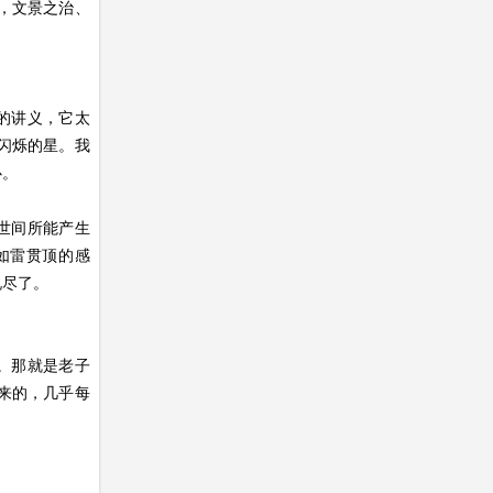
，文景之治、
的讲义，它太
闪烁的星。我
心。
世间所能产生
如雷贯顶的感
说尽了。
。那就是老子
来的，几乎每