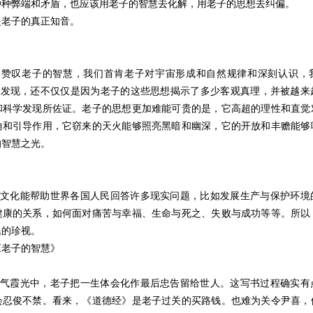
种种弊端和矛盾，也应该用老子的智慧去化解，用老子的思想去纠偏。
是老子的真正知音。
我们赞叹老子的智慧，我们首肯老子对宇宙形成和自然规律和深刻认识，
重大发现，还不仅仅是因为老子的这些思想揭示了多少客观真理，并被越来
和科学发现所佐证。老子的思想更加难能可贵的是，它高超的理性和直觉
迪和引导作用，它窃来的天火能够照亮黑暗和幽深，它的开放和丰赡能够
的智慧之光。
道家文化能帮助世界各国人民回答许多现实问题，比如发展生产与保护环境
健康的关系，如何面对痛苦与幸福、生命与死之、失败与成功等等。所以
民的珍视。
《老子的智慧》
在紫气霞光中，老子把一生体会化作最后忠告留给世人。这写书过程确实有
会忍俊不禁。看来，《道德经》是老子过关的买路钱。也难为关令尹喜，