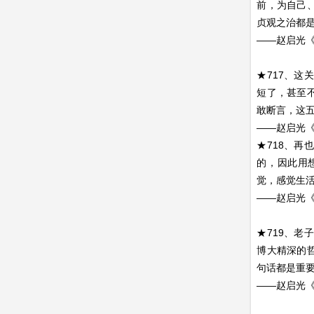
前，为自己
贞观之治都
——赵启光
★717、
短了，甚至
敢断言，这
——赵启光
★718、
的，因此用
觉，感觉生
——赵启光
★719、
博大精深的
句话都是重
——赵启光