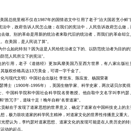
任美国总统里根不仅在1987年的国情咨文中引用了老子“治大国若烹小鲜
的宪法中，政府告诉人民怎么做；在我们的宪法中，人民告诉政府怎么做，
的去做。别的革命是用新的统治者来取代旧的统治者，而我们的革命却立
。在美国，是人民说了算”。
法为什么如此特别？因为这是人民给统治者立下的、以防范统治者为目的的
防范人民所立下的宪法”。
统的引用，老子《道德经》更加风靡美国乃至西方世界，有八家出版社
其版权价格高达13万美金，可谓一字千金了。
文化与现代文明》中国社会出版社 李世东、陈应发、杨国荣著
约瑟博士（1900年-1995年），英国生物学家、科学史家，两次诺贝尔奖
士、中国科学院和中国社会科学院名誉教授。他自取中文名字叫李约瑟
”和“胜冗子”，道味十足！晚年自称“名誉道家”。
大贡献在于发现了道家思想的世界意义，确定了道家在中国科技史上的主
思想，极力鼓吹道家的科学民主精神，对道家文化的世界性传播意义重大
董光壁认为，李约瑟对道家思想、道家文化的发现可能是在人类历史的转
蒙运动的起点。