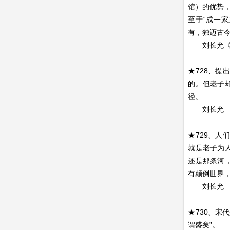
馆）的优势
至于“成一
有，独迈古
——刘长允
★728、
的。但老子
径。
——刘长允
★729、
就是老子为
还是那条河
有颠倒世界
——刘长允
★730、宋
谓盛矣”。