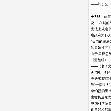
——刘长允
★735、前
说：“在别
宪法上规定
雇政府为仆人
“美国的宪
治者领导下为
由于里根总
《道德经》，
——《老子
★736、李
史研究院院
号“十宿道人
李约瑟的重
度赞扬道家
中国科学院
化复兴和启