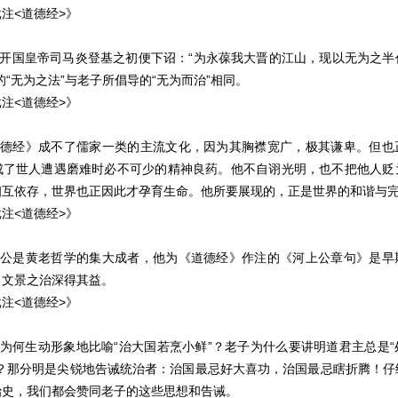
注<道德经>》
朝开国皇帝司马炎登基之初便下诏：“为永葆我大晋的江山，现以无为之
的“无为之法”与老子所倡导的“无为而治”相同。
注<道德经>》
《道德经》成不了儒家一类的主流文化，因为其胸襟宽广，极其谦卑。但也
成了世人遭遇磨难时必不可少的精神良药。他不自诩光明，也不把他人贬
相互依存，世界也正因此才孕育生命。他所要展现的，正是世界的和谐与
注<道德经>》
河上公是黄老哲学的集大成者，他为《道德经》作注的《河上公章句》是早
，文景之治深得其益。
注<道德经>》
子为何生动形象地比喻“治大国若烹小鲜”？老子为什么要讲明道君主总是
”？那分明是尖锐地告诫统治者：治国最忌好大喜功，治国最忌瞎折腾！仔
治史，我们都会赞同老子的这些思想和告诫。