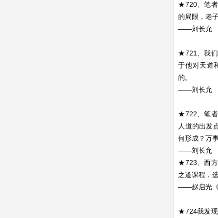
★720、
的局限，老
——刘长允
★721、
于他对天道
的。
——刘长允
★722、
人道的出发
何形成？万
——刘长允
★723、
之道课程，
——赵启光
★724我