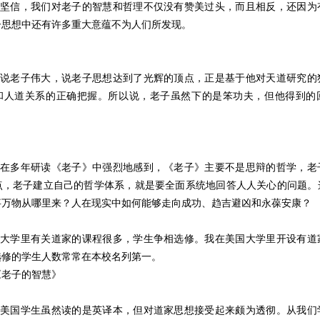
笔者坚信，我们对老子的智慧和哲理不仅没有赞美过头，而且相反，还因为
子思想中还有许多重大意蕴不为人们所发现。
我们说老子伟大，说老子思想达到了光辉的顶点，正是基于他对天道研究的
和人道关系的正确把握。所以说，老子虽然下的是笨功夫，但他得到的
笔者在多年研读《老子》中强烈地感到，《老子》主要不是思辩的哲学，老
点，老子建立自己的哲学体系，就是要全面系统地回答人人关心的问题。
事万物从哪里来？人在现实中如何能够走向成功、趋吉避凶和永葆安康？
西方大学里有关道家的课程很多，学生争相选修。我在美国大学里开设有道
选修的学生人数常常在本校名列第一。
《老子的智慧》
发现美国学生虽然读的是英译本，但对道家思想接受起来颇为透彻。从我们