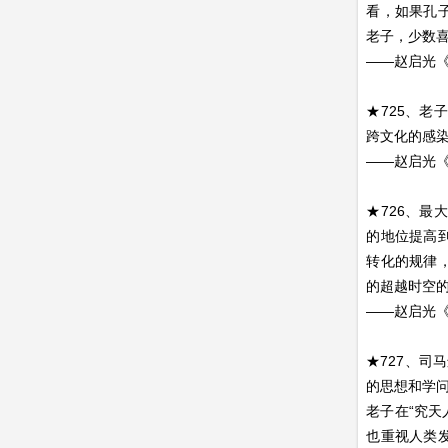
看，如果孔
老子，少数
——赵启光
★725、
跨文化的感
——赵启光
★726、
的地位提高
转化的规律
的超越时空
——赵启光
★727、司
的思想和学
老子在“究天
也重视人类