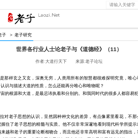
老子
>
老子研究
世界各行业人士论老子与《道德经》（11）
作者:大道行天下 来源:老子论坛
大道是那样玄之又玄，深奥无穷，人类用所有的智慧都很难探明究竟，唯心
，认识与描述大道的性质，怎么还能再分唯心和唯物呢？
宇宙的根源和大道，是最忌讳执着和分别的。和我同时代的很多人都容易
卡普拉对老子思想的认识，呈然因种种文化的差异，有点像雾里看花，不那
把握住了老子思想的精髓与实质。他不仅非常深邃地看到现代科学所提示
越来越和老子的重要论断相吻合，而且他还非常高明和富有远见的指出，