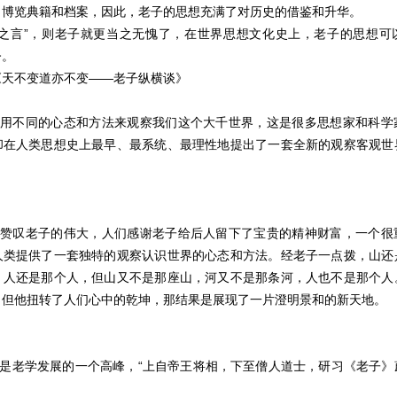
，博览典籍和档案，因此，老子的思想充满了对历史的借鉴和升华。
家之言”，则老子就更当之无愧了，在世界思想文化史上，老子的思想可
今。
《天不变道亦不变——老子纵横谈》
提出用不同的心态和方法来观察我们这个大千世界，这是很多思想家和科学
却在人类思想史上最早、最系统、最理性地提出了一套全新的观察客观世
人们赞叹老子的伟大，人们感谢老子给后人留下了宝贵的精神财富，一个很
人类提供了一套独特的观察认识世界的心态和方法。经老子一点拨，山还
，人还是那个人，但山又不是那座山，河又不是那条河，人也不是那个人
，但他扭转了人们心中的乾坤，那结果是展现了一片澄明景和的新天地。
代是老学发展的一个高峰，“上自帝王将相，下至僧人道士，研习《老子