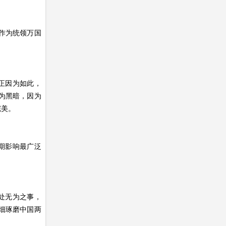
半作为统领万国
正因为如此，
为黑暗，因为
完美。
期影响最广泛
“处无为之事，
细琢磨中国两