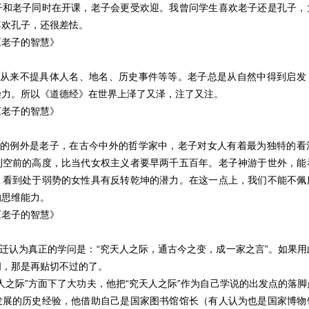
子和老子同时在开课，老子会更受欢迎。我曾问学生喜欢老子还是孔子，
喜欢孔子，还很差怯。
《老子的智慧》
老子从来不提具体人名、地名、历史事件等等。老子总是从自然中得到启发
染力。所以《道德经》在世界上泽了又泽，注了又注。
《老子的智慧》
最大的例外是老子，在古今中外的哲学家中，老子对女人有着最为独特的看
到空前的高度，比当代女权主义者要早两千五百年。老子神游于世外，能
，看到处于弱势的女性具有反转乾坤的潜力。在这一点上，我们不能不佩
的思维能力。
《老子的智慧》
马迁认为真正的学问是：“究天人之际，通古今之变，成一家之言”。如果
问，那是再贴切不过的了。
人之际”方面下了大功夫，他把“究天人之际”作为自己学说的出发点的落
发展的历史经验，他借助自己是国家图书馆馆长（有人认为也是国家博物