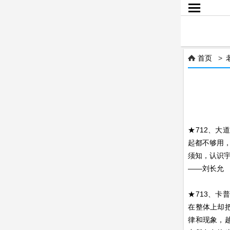

首页
>

★712、
起都不够用
须知，认识
——刘长允
★713、
在整体上却
律和现象，