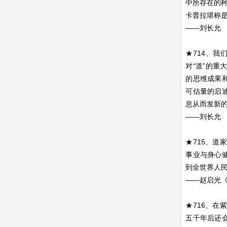
中所存在的
卡普拉堪称
——刘长允
★714、
对“道”的
的思维成果
可估量的启
息从而发新
——刘长允
★715、
事业与身心
到全世界人
——赵启光
★716、
五千年后还