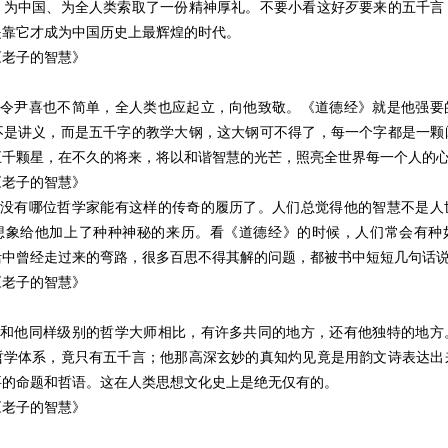
、为中国、为全人类索取了一份精神厚礼。不要小看这好歹要来的五千言
是靠它才成为中国历史上最辉煌的时代。
《老子的智慧》
这关令尹喜也不简单，全人类也应起立，向他致敬。《道德经》就是他强要
不是讲义，而是五千字的教学大钢，这大钢可不得了，每一个字都是一颗
五千颗星，在不久的将来，将以和谐智慧的光芒，照亮全世界每一个人的
《老子的智慧》
再也没有哪位哲学家能有这样的传奇的履历了。人们总觉得他的智慧不是人
想象给他加上了种种神秘的来历。看《道德经》的时候，人们常会有种
活中曾经走过来的弯路，很多百思不得其解的问题，都被书中短短几句话
《老子的智慧》
老子和他同样级别的哲学大师相比，有许多共同的地方，还有他独特的地方
哲学体系，竟只有五千言；他那高深玄妙的真知灼见竟是用韵文诗表达出
要的命题和哲语。这在人类思想文化史上是绝无仅有的。
《老子的智慧》