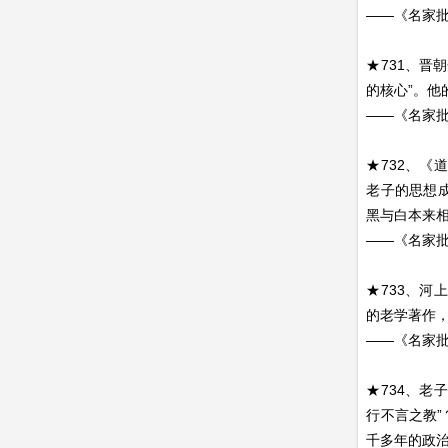
——《名家批
★731、晋
的核心”。他
——《名家批
★732、
老子的思想
黑与白本来
——《名家批
★733、
的老学著作
——《名家批
★734、老
行不言之教
千多年的政