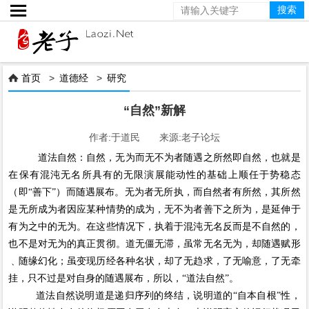

首页
>
道德经
>
研究

“自然”新解
作者:于道民 来源:老子论坛
道法自然：自然，无为而无不为者随遇之所然即自然，也就是
在保有混沌无名所具有的无限演展能动性的基础上顺任于势稳态
（即“善下”）而随遇展布。无为者无所执，而自然者有所然，其所然
是无所成为者因应某种情势的成为，无不为者善下之所为，是延伸于
有为之中的无为。在这些情况下，执着于混沌无名反而是不自然的，
也不是对无为的真正贯彻。道无僵无滞，虽常无名无为，却随遇赋形
﹑随缘幻化；虽变现历经各种名状，却了无趋求，了无喻意，了无牵
挂，只不过是对自身的随遇展布，所以，“道法自然”。
道法自然说明道是递归序列的终结，说明道的“自本自根”性，