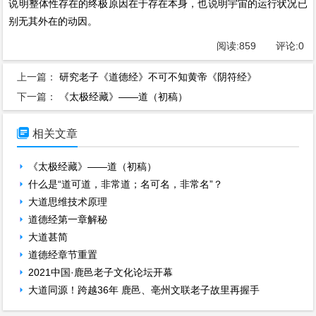
说明整体性存在的终极原因在于存在本身，也说明宇宙的运行状况已
别无其外在的动因。
阅读:
859
评论:
0
上一篇：
研究老子《道德经》不可不知黄帝《阴符经》
下一篇：
《太极经藏》——道（初稿）

相关文章
《太极经藏》——道（初稿）
什么是“道可道，非常道；名可名，非常名”？
大道思维技术原理
道德经第一章解秘
大道甚简
道德经章节重置
2021中国·鹿邑老子文化论坛开幕
大道同源！跨越36年 鹿邑、亳州文联老子故里再握手