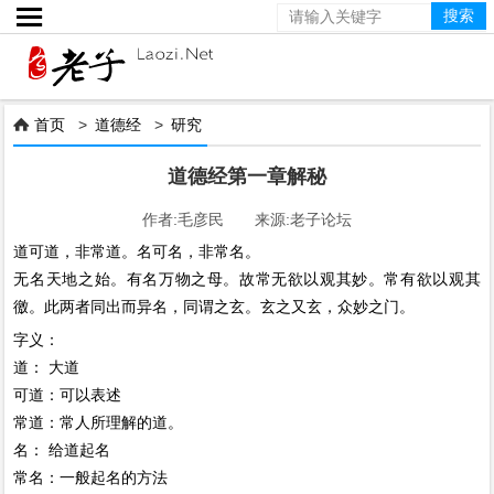

首页
>
道德经
>
研究

道德经第一章解秘
作者:毛彦民 来源:老子论坛
道可道，非常道。名可名，非常名。
无名天地之始。有名万物之母。故常无欲以观其妙。常有欲以观其
徼。此两者同出而异名，同谓之玄。玄之又玄，众妙之门。
字义：
道： 大道
可道：可以表述
常道：常人所理解的道。
名： 给道起名
常名：一般起名的方法