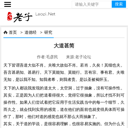

首页
>
道德经
>
研究

大道甚简
作者:毛彦民 来源:老子论坛
天下皆谓吾道大似不肖。夫唯大故似不肖。若肖，久矣！其细也夫。
吾言甚易知、甚易行。天下莫能知、莫能行。言有宗、事有君。夫唯
无知，是以我不知。知我者希，则我者贵。是以圣被褐怀玉。
天下的人都说我发现的道太大，太空洞，过于抽象，没有可操作性。
其实，正是因为人们把道看得很大，觉得它很抽象，所以才找不到可
操作性。如果人们尝试着把它应用于生活实践当中的每一个细节，久
而久之，就会找到实用的感觉，道在他们的面前也就变得具体而可操
作了，那时，他们对道的感觉也就不那么大而抽象了。
其实，关于道的学说，是很容易理解，也很容易实施的。但为什么天