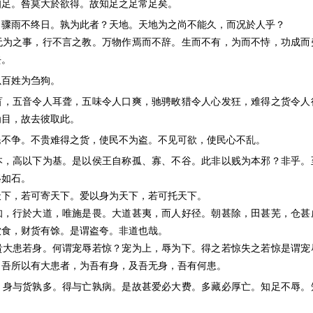
知足。咎莫大於欲得。故知足之足常足矣。
，骤雨不终日。孰为此者？天地。天地为之尚不能久，而况於人乎？
无为之事，行不言之教。万物作焉而不辞。生而不有，为而不恃，功成而
去。
以百姓为刍狗。
盲，五音令人耳聋，五味令人口爽，驰骋畋猎令人心发狂，难得之货令人
为目，故去彼取此。
民不争。不贵难得之货，使民不为盗。不见可欲，使民心不乱。
本，高以下为基。是以侯王自称孤、寡、不谷。此非以贱为本邪？非乎。
珞如石。
天下，若可寄天下。爱以身为天下，若可托天下。
知，行於大道，唯施是畏。大道甚夷，而人好径。朝甚除，田甚芜，仓甚
饮食，财货有馀。是谓盗夸。非道也哉。
贵大患若身。何谓宠辱若惊？宠为上，辱为下。得之若惊失之若惊是谓宠
？吾所以有大患者，为吾有身，及吾无身，吾有何患。
。身与货孰多。得与亡孰病。是故甚爱必大费。多藏必厚亡。知足不辱。