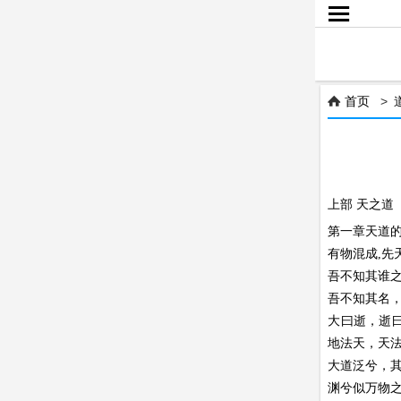

首页
>

上部 天之道
第一章天道
有物混成,
吾不知其谁
吾不知其名
大曰逝，逝
地法天，天
大道泛兮，
渊兮似万物