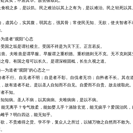
。处其实，不居其华。故去彼取此。
上食税之多，是以饥。民之难治以其上之有为，是以难治。民之轻死以其
治，虚其心，实其腹，弱其志，强其骨；常使民无知、无欲，使夫智者不
治。
为道者“观阳”心态
，受国之垢是谓社稷主。受国不祥是为天下王。正言若反。
若啬。夫唯啬是谓早服。早服谓之重积德。重积德则无不克。无不克则莫
国之母。有国之母可以长久。是谓深根固柢，长生久视之道。
—为道者“观阴”的心态之一
跨者不行。自见者不明；自是者不彰。自伐者无功；自矜者不长。其在道
之，故有道者不处。是以圣人自知而不自见。自爱而不自贵。故去彼取此
言者不知。
不知知病。圣人不病，以其病病。夫唯病病，是以不病。
，能无离乎？专气致柔，能如婴儿乎？涤除玄览，能无疵乎？爱国治民，
为雌乎？明白四达，能无知乎。
不欲，不贵难得之货。学不学，复众人之所过，以辅万物之自然而不敢为
笃。