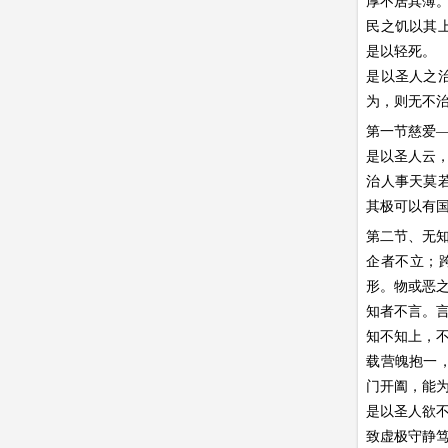
厚不居其薄
民之饥以其
是以轻死。
是以圣人之
为，则无不
第一节慈爱—
是以圣人云
治人事天莫
其极可以有
第二节、无知
企者不立；
形。物或恶
知者不言。
知不知上，
载营魄抱一
门开阖，能
是以圣人欲
致虚极守静