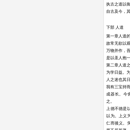
执古之道以
自古及今，
下部 人道
第一章人道
故常无欲以
万物并作，
是以圣人抱
第二章人道
为学日益。
人之迷也其
我有三宝持而
成器长。今
之。
上德不德是
以为。上义
仁而後义。