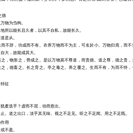
之德
以万物为刍狗。
天地所以能长且久者，以其不自私，故能长久。
惟道是从。
生而不辞，功成而不有。衣养万物而不为主，可名於小。万物归焉，而不
不自大，故能成其大。
畜之，物形之，势成之。是以万物莫不尊道，而贵德。道之尊，德之贵，
生之，德畜之。长之育之。亭之毒之。养之覆之。生而不有，为而不恃，
之特征
。
。
其犹橐迭乎？虚而不屈，动而愈出。
客止。道之出口，淡乎其无味。视之不足见。听之不足闻。用之不足既。
的作用
，或不盈。