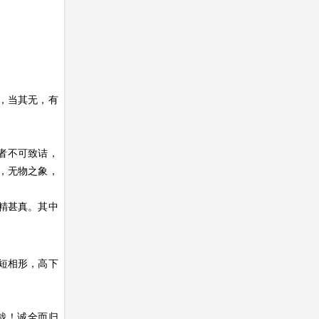
，当其无，有
三者不可致诘，
，无物之象，
精甚真。其中
短相形，高下
哉！诚全而归