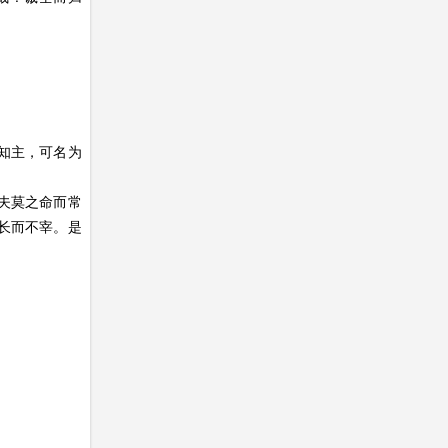
知主，可名为
夫莫之命而常
长而不宰。是