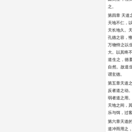
之。
第四章 天道
天地不仁，
天长地久。
孔德之容，
万物恃之以
大。以其终
道生之，德
自然。故道
谓玄德。
第五章天道
反者道之动
弱者道之用
天地之间，
乐与饵，过
第六章天道
道冲而用之