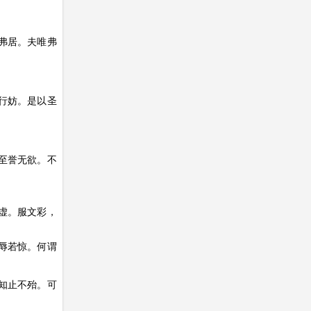
弗居。夫唯弗
行妨。是以圣
至誉无欲。不
虚。服文彩，
辱若惊。何谓
知止不殆。可