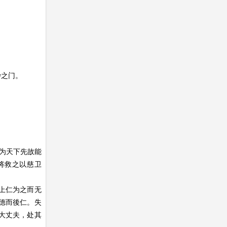
妙之门。
敢为天下先故能
将救之以慈卫
上仁为之而无
德而後仁。失
大丈夫，处其