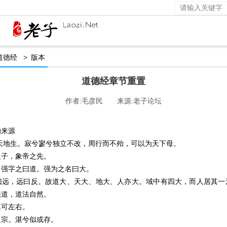
道德经
>
版本
道德经章节重置
作者:毛彦民 来源:老子论坛
的来源
先天地生。寂兮寥兮独立不改，周行而不殆，可以为天下母。
之子，象帝之先。
，强字之曰道。强为之名曰大。
曰远，远曰反。故道大、天大、地大、人亦大。域中有四大，而人居其一
法道，道法自然。
其可左右。
之宗。湛兮似或存。