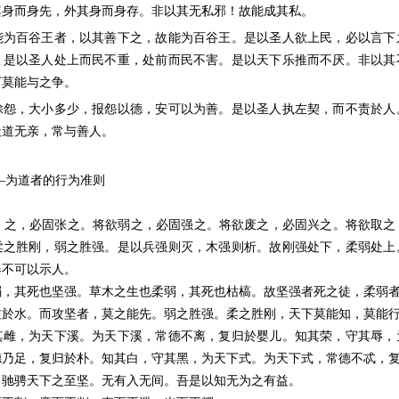
其身而身先，外其身而身存。非以其无私邪！故能成其私。
能为百谷王者，以其善下之，故能为百谷王。是以圣人欲上民，必以言下
。是以圣人处上而民不重，处前而民不害。是以天下乐推而不厌。非以其
下莫能与之争。
馀怨，大小多少，报怨以德，安可以为善。是以圣人执左契，而不责於人
天道无亲，常与善人。
—为道者的行为准则
。
I）之，必固张之。将欲弱之，必固强之。将欲废之，必固兴之。将欲取之
柔之胜刚，弱之胜强。是以兵强则灭，木强则析。故刚强处下，柔弱处上
器不可以示人。
弱，其死也坚强。草木之生也柔弱，其死也枯槁。故坚强者死之徒，柔弱
过於水。而攻坚者，莫之能先。弱之胜强。柔之胜刚，天下莫能知，莫能
其雌，为天下溪。为天下溪，常德不离，复归於婴儿。知其荣，守其辱，
德乃足，复归於朴。知其白，守其黑，为天下式。为天下式，常德不忒，
，驰骋天下之至坚。无有入无间。吾是以知无为之有益。