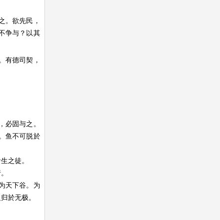
之。欲先民，
不争与？以其
。有德司契，
，必固与之。
。鱼不可脱於
者生之徒。
行。
为天下谷。为
复归於无极。