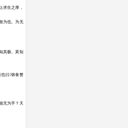
上求生之厚，
敢为也。为无
知其极。莫知
也曰∶馀食赘
。
能无为乎？天
。