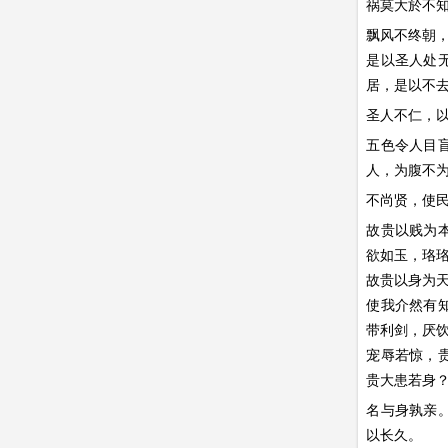
祸莫大於不
飘风不终朝
是以圣人处
居，是以不
圣人不仁，
五色令人目
人，为腹不
不尚贤，使
故贵以贱为
欲如玉，珞
故贵以身为
使我介然有
带利剑，厌
宠辱若惊，
贵大患若身
名与身孰亲
以长久。