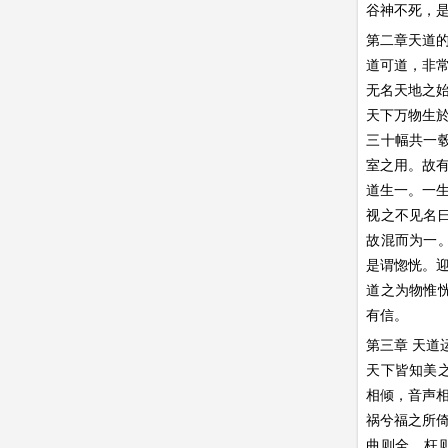
谷神不死，
第二章天道
道可道，非
无名天地之
天下万物生
三十幅共一
室之用。故
道生一。一
视之不见名曰
故混而为一
是谓惚恍。
道之为物惟
有信。
第三章 天道
天下皆知美
相倾，音声
祸兮福之所
曲则全，枉