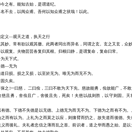
御今之有。能知古始，是谓道纪。
其名不去，以阅众甫。吾何以知众甫之状哉！以此。
的定义—观天之道，执天之行
观其妙。常有欲以观其徼。此两者同出而异名，同谓之玄。玄之又玄，众
吾以观复。夫物芸芸各复归其根。归根曰静，是谓复命，复命曰常。
一为天下式。
之德—无为
为道日损。损之又损，以至於无为。唯无为而无不为。
日固久矣。
保之∶一曰慈， 二曰俭，三曰不敢为天下先。慈故能勇，俭故能广，不
舍慈且勇，舍俭且广，舍後且先，死矣！夫慈以战则胜，以守则固。天
以有德。下德不失德是以无德。上德无为而无不为。下德为之而有不为。
为之而有以为。上礼为之而莫之以应，则攘臂而扔之。故失道而後德。失
失义而後礼。夫礼者忠信之薄而乱之首。前识者，道之华而愚之始。是以