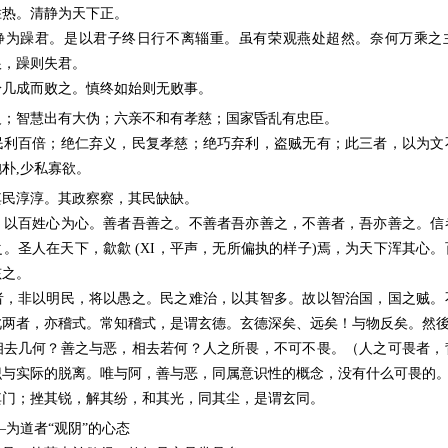
胜热。清静为天下正。
静为躁君。是以君子终日行不离辎重。虽有荣观燕处超然。奈何万乘之
根，躁则失君。
於几成而败之。慎终如始则无败事。
义；智慧出有大伪；六亲不和有孝慈；国家昏乱有忠臣。
民利百倍；绝仁弃义，民复孝慈；绝巧弃利，盗贼无有；此三者，以为文
朴,少私寡欲。
其民淳淳。其政察察，其民缺缺。
。以百姓心为心。善者吾善之。不善者吾亦善之，不善者，吾亦善之。信
。圣人在天下，歙歙 (XI，平声，无所偏执的样子)焉，为天下浑其心
孩之。
者，非以明民，将以愚之。民之难治，以其智多。故以智治国，国之贼。
此两者，亦稽式。常知稽式，是谓玄德。玄德深矣、远矣！与物反矣。然
相去几何？善之与恶，相去若何？人之所畏，不可不畏。（人之可畏者，
识与实际的脱离。唯与阿，善与恶，同属意识性的概念，没有什么可畏的
其门；挫其锐，解其纷，和其光，同其尘，是谓玄同。
—为道者“观阴”的心态