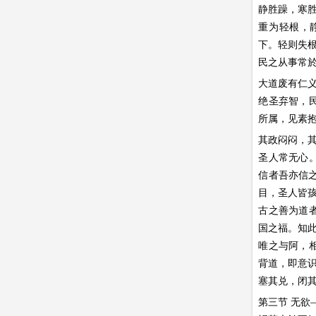
静胜躁，寒
重为轻根，
下。轻则失
民之从事常
大道废有仁
绝圣弃智，
所属，见素抱
其政闷闷，
圣人常无心
信者吾亦信之
目，圣人皆
古之善为道
国之福。知
唯之与阿，
背道，即意
塞其兑，闭
第三节 无欲