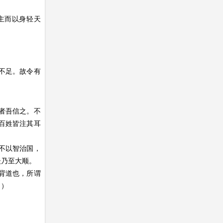
主而以身轻天
不足。故令有
者吾信之。不
。百姓皆注其耳
不以智治国，
後乃至大顺。
背道也，所谓
。）