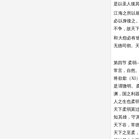
是以圣人後
江海之所以
必以身後之
不争，故天
和大怨必有
无德司彻。
第四节 柔弱
常言，自然
将欲歙（X
是谓微明。
渊，国之利
人之生也柔
天下柔弱莫
知其雄，守
天下谷，常
天下之至柔