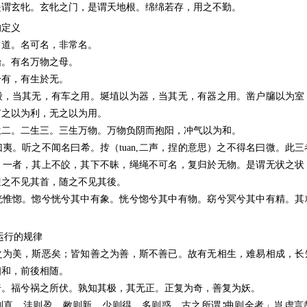
是谓玄牝。玄牝之门，是谓天地根。绵绵若存，用之不勤。
的定义
常道。名可名，非常名。
始。有名万物之母。
於有，有生於无。
毂，当其无，有车之用。埏埴以为器，当其无，有器之用。凿户牖以为室
有之以为利，无之以为用。
生二。二生三。三生万物。万物负阴而抱阳，冲气以为和。
夷。听之不闻名曰希。抟（tuan,二声，捏的意思）之不得名曰微。此
。一者，其上不皎，其下不昧，绳绳不可名，复归於无物。是谓无状之状
迎之不见其首，随之不见其後。
恍惟惚。惚兮恍兮其中有象。恍兮惚兮其中有物。窈兮冥兮其中有精。其
运行的规律
之为美，斯恶矣；皆知善之为善，斯不善已。故有无相生，难易相成，长
相和，前後相随。
倚。福兮祸之所伏。孰知其极，其无正。正复为奇，善复为妖。
则直，洼则盈，敝则新，少则得，多则惑。古之所谓∶曲则全者」岂虚言