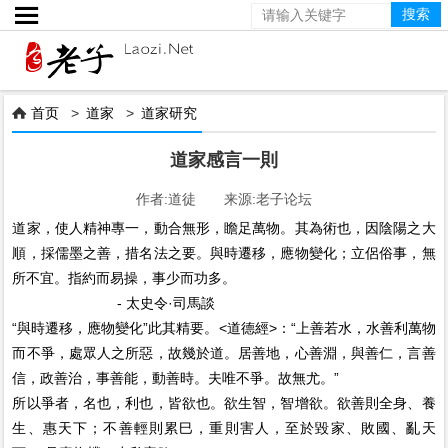

首页
>
道家
>
道家研究

道家感言一則
作者:道徒 来源:老子论坛
道家，使人精神專一，動合無形，瞻足萬物。其為術也，因陰陽之大
順，採儒墨之善，措名法之要。與時遷移，應物變化；立侶俗事，無
所不宜。指約而易操，事少而功多。
- 太史令·司馬談
“與時遷移，應物變化”此其精要。<道德經>：“上善若水，水善利萬物
而不爭，處眾人之所惡，故幾於道。居善地，心善淵，與善仁，言善
信，政善治，事善能，動善時。夫唯不爭。故無尤。”
所以爭者，名也，利也，皆欲也。欲生智，智增欲。欲善則全身、養
生、惠天下；不善輕則累巳，重則害人，至於毀家、敗國、亂天