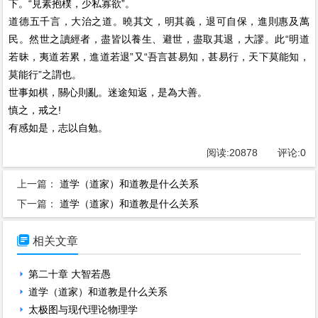
下。“見素抱樸，少私寡欲”。
道德五千言，大治之道。曉其文，明其義，退可自保，進則惠及萬
民。然世之讀經者，盡皆以養生、避世，盡取其退，大謬。此“明道
若昧，夷道若累，進道若退”又“吾言甚易知，甚易行，天下莫能知，
莫能行”之謂也。
世事如棋，關心則亂。迷途知返，是為大善。
慎之，戒之!
有感如是，志以自勉。
阅读:
20878
评论:
0
上一篇：
道学（道家）和道教是什么关系
下一篇：
道学（道家）和道教是什么关系

相关文章
第二十章 大智若愚
道学（道家）和道教是什么关系
太极图与现代理论物理学