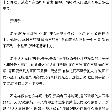
十分健壮。从这个实验即可看出,精神、情绪对人的健康长寿是多么
重要。
强调守中
老子说“多言致穷,不如守中”,意即言多必行不通,还不如保持适
中。他还说“飘风不终期,骤雨不终日”,意即狂风刮不到一个早晨,暴雨
下不到一个整天,所以还是守中好。
老子认为应该“去甚,去奢,去泰”,意即应该去掉那些极端的、奢侈
的和过分的东西。他要求做到“方而不剖割,廉而不刿,直而不肆,光而不
耀”,意即要做到方正而不显得生硬勉强,有棱边而不至于把人划伤,正直
而不至于无所顾忌,明亮而没有刺眼的光芒。这就是说,做任何事都不
要过,这样自己才不受损失。
不这样做会怎么样呢?他说“强梁者不得其死”,意即强暴的人不得
好死。又说“致数与,不与”,意即追求过多的荣誉反而没有荣誉了。所
以,他认为最好是“不欲如玉,珞珞如石”,即最好既不想做什么高贵的美