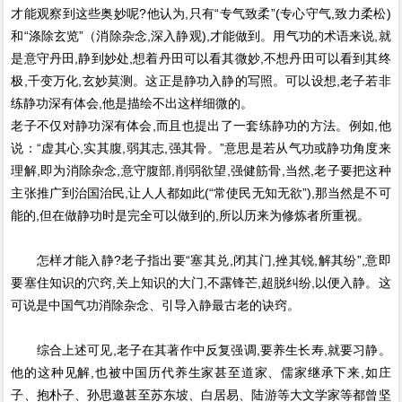
才能观察到这些奥妙呢?他认为,只有“专气致柔”(专心守气,致力柔松)
和“涤除玄览”（消除杂念,深入静观),才能做到。用气功的术语来说,就
是意守丹田,静到妙处,想着丹田可以看其微妙,不想丹田可以看到其终
极,千变万化,玄妙莫测。这正是静功入静的写照。可以设想,老子若非
练静功深有体会,他是描绘不出这样细微的。
老子不仅对静功深有体会,而且也提出了一套练静功的方法。例如,他
说：“虚其心,实其腹,弱其志,强其骨。”意思是若从气功或静功角度来
理解,即为消除杂念,意守腹部,削弱欲望,强健筋骨,当然,老子要把这种
主张推广到治国治民,让人人都如此(“常使民无知无欲”),那当然是不可
能的,但在做静功时是完全可以做到的,所以历来为修炼者所重视。
怎样才能入静?老子指出要“塞其兑,闭其门,挫其锐,解其纷”,意即
要塞住知识的穴窍,关上知识的大门,不露锋芒,超脱纠纷,以便入静。这
可说是中国气功消除杂念、引导入静最古老的诀窍。
综合上述可见,老子在其著作中反复强调,要养生长寿,就要习静。
他的这种见解,也被中国历代养生家甚至道家、儒家继承下来,如庄
子、抱朴子、孙思邀甚至苏东坡、白居易、陆游等大文学家等都曾坚