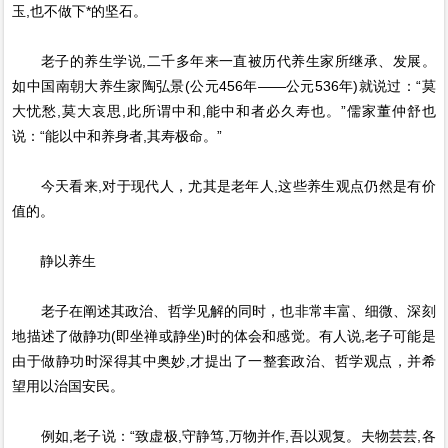
玉,也不做下*的坚石。
老子的养生学说,二千多年来一直被历代养生家所继承、发展。
如中国南朝大养生家陶弘景(公元456年——公元536年)就说过：“莫
大忧愁,莫大哀思,此所谓中和,能中和者必久寿也。”儒家董仲舒也
说：“能以中和养身者,其寿极命。”
今天看来,对于现代人，尤其是老年人,这些养生观点仍然是有价
值的。
静以养生
老子在阐述其政治、哲学见解的同时，也非常丰富、细微、深刻
地描述了做静功(即坐禅或静坐)时的体会和感觉。有人说,老子可能是
由于做静功时深得其中奥妙,才提出了一整套政治、哲学观点，并希
望用以治国安民。
例如,老子说：“致虚极,守静笃,万物并作,吾以观复。夫物芸芸,各