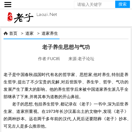

首页
>
道家
>
道家养生

老子养生思想与气功
作者:FUC科 来源:老子论坛
老子是中国春秋战国时代有名的哲学家、思想家,他对养生,特别是养
生哲学,提出了不少宝贵的见解,对后世医学、养生学、哲学、气功的
发展产生了重大的影响。他的养生哲学后来被中国道家养生派几乎全
部继承了下来,并将其奉为道教的开山鼻祖。
老子的思想,包括养生哲学,都记录在《老子》一书中,深为后世养
生家、道家所重视。在1973年长沙汉墓出土的文物中,发现《老子》
的两种抄本。远在两千多年前的汉代,人死后还要陪葬《老子》抄本,
可见古人是多么推崇他。