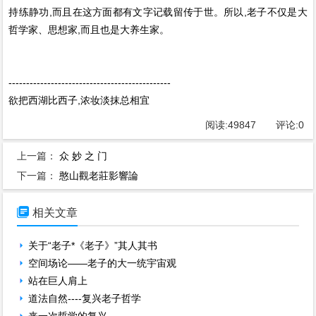
持练静功,而且在这方面都有文字记载留传于世。所以,老子不仅是大
哲学家、思想家,而且也是大养生家。
----------------------------------------------
欲把西湖比西子,浓妆淡抹总相宜
阅读:
49847
评论:
0
上一篇：
众 妙 之 门
下一篇：
憨山觀老莊影響論

相关文章
关于“老子*《老子》”其人其书
空间场论——老子的大一统宇宙观
站在巨人肩上
道法自然----复兴老子哲学