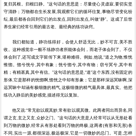
复归其根。归根曰静。”这句话的意思是：尽量使心灵虚寂,要切实坚
守清静；万物都在生长发展,我观察它们的循环往复,事物尽管变化纷
纭,最后都各自回到它们的出发点,回到出发点,叫做“静”。这成了后世
养生家们经常引用的最古老、最经典的练功诀窍。
我们都知道，静功练得好，会使人舒适无比，妙不可言,美不胜
收。这种感觉非一般不练静功者所能体会到，而老子体会到了。不仅
体会到了,还写成文字留传下来,堪称难得。例如,他说,“道之为物,惟恍
惟惚。惚兮恍兮,其中有象；恍兮惚兮,其中有物；窃兮冥兮,其中有
精；有精甚真,其中有信。”这句话的意思是,“道”这个东西,没有固定的
形体,它是那样的恍惚啊,惚恍之中却有形象；它是那样深远冥昧啊,深
远冥昧中却涵有极细微的精气,这极细微的精气最具体,最真实。他把
练功入静后的美妙感觉,描述得无以复加。
他又说:“常无欲以观其妙,常有欲以观其微。此两者同出而异名,同
谓之玄,玄之又玄,众妙之门。”这句话的大意是人经常可以从无形处看
到万物的微妙,经常从有形处看到万物的终极,这两者(有形和无形)各
不同,实出一源,都很深远,极远极深,它是一切微妙的总门。可是,怎样