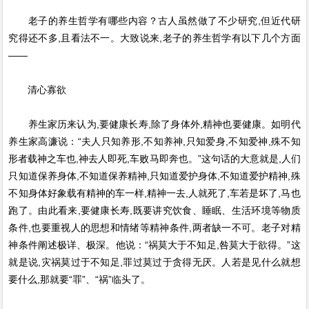
老子的养生哲学有哪些内容？古人虽然做了不少研究,但近代研
究得还不多,且看法不一。大致说来,老子的养生哲学有以下几个方面
——
清心寡欲
养生家历来认为,要健康长寿,除了身体外,精神也要健康。如明代
养生家高濂说：“夫人只知养形,不知养神,只知爱身,不知爱神,殊不知
形者载神之车也,神去人即死,车败马即奔也。”这句话的大意就是,人们
只知道保养身体,不知道保养精神,只知道爱护身体,不知道爱护精神,殊
不知身体好象载有精神的车一样,精神一去,人就死了,车若是坏了,马也
跑了。由此看来,要健康长寿,既要讲究饮食、睡眠、生活环境等物质
条件,也要重视人的思想和情绪等精神条件,两者缺一不可。老子对精
神条件阐述极详、极深。他说：“祸莫大于不知足,咎莫大于欲得。”这
就是说,灾祸莫过于不知足,罪过莫过于贪得无厌。人若是见什么就想
要什么,那就要“罪”、“祸”临头了。