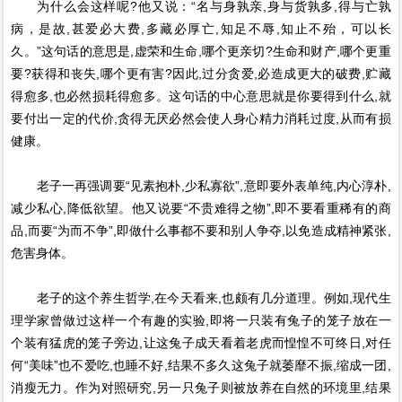
为什么会这样呢?他又说：“名与身孰亲,身与货孰多,得与亡孰
病，是故,甚爱必大费,多藏必厚亡,知足不辱,知止不殆，可以长
久。”这句话的意思是,虚荣和生命,哪个更亲切?生命和财产,哪个更重
要?获得和丧失,哪个更有害?因此,过分贪爱,必造成更大的破费,贮藏
得愈多,也必然损耗得愈多。这句话的中心意思就是你要得到什么,就
要付出一定的代价,贪得无厌必然会使人身心精力消耗过度,从而有损
健康。
老子一再强调要“见素抱朴,少私寡欲”,意即要外表单纯,内心淳朴,
减少私心,降低欲望。他又说要“不贵难得之物”,即不要看重稀有的商
品,而要“为而不争”,即做什么事都不要和别人争夺,以免造成精神紧张,
危害身体。
老子的这个养生哲学,在今天看来,也颇有几分道理。例如,现代生
理学家曾做过这样一个有趣的实验,即将一只装有兔子的笼子放在一
个装有猛虎的笼子旁边,让这兔子成天看着老虎而惶惶不可终日,对任
何“美味”也不爱吃,也睡不好,结果不多久这兔子就萎靡不振,缩成一团,
消瘦无力。作为对照研究,另一只兔子则被放养在自然的环境里,结果