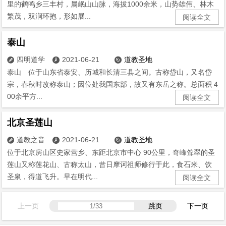
里的鹤鸣乡三丰村，属岷山山脉，海拔1000余米，山势雄伟、林木
繁茂，双涧环抱，形如展...
阅读全文
泰山
四明道学
2021-06-21
道教圣地



泰山 位于山东省泰安、历城和长清三县之间。古称岱山，又名岱
宗，春秋时改称泰山；因位处我国东部，故又有东岳之称。总面积 4
00余平方...
阅读全文
北京圣莲山
道教之音
2021-06-21
道教圣地



位于北京房山区史家营乡、东距北京市中心 90公里，奇峰耸翠的圣
莲山又称莲花山、古称太山，昔日摩诃祖师修行于此，食石米、饮
圣泉，得道飞升。早在明代...
阅读全文
上一页
跳页
下一页