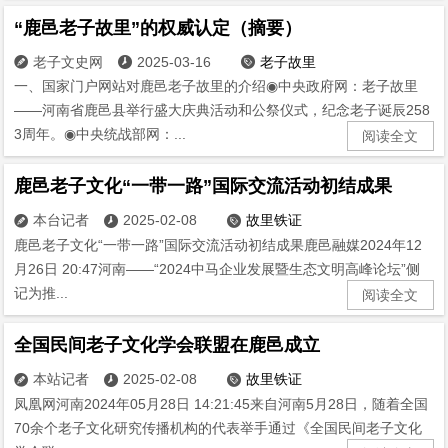
“鹿邑老子故里”的权威认定（摘要）
老子文史网
2025-03-16
老子故里



一、国家门户网站对鹿邑老子故里的介绍◉中央政府网：老子故里
——河南省鹿邑县举行盛大庆典活动和公祭仪式，纪念老子诞辰258
3周年。◉中央统战部网：...
阅读全文
鹿邑老子文化“一带一路”国际交流活动初结成果
本台记者
2025-02-08
故里铁证



鹿邑老子文化“一带一路”国际交流活动初结成果鹿邑融媒2024年12
月26日 20:47河南——“2024中马企业发展暨生态文明高峰论坛”侧
记为推...
阅读全文
全国民间老子文化学会联盟在鹿邑成立
本站记者
2025-02-08
故里铁证



凤凰网河南2024年05月28日 14:21:45来自河南5月28日，随着全国
70余个老子文化研究传播机构的代表举手通过《全国民间老子文化