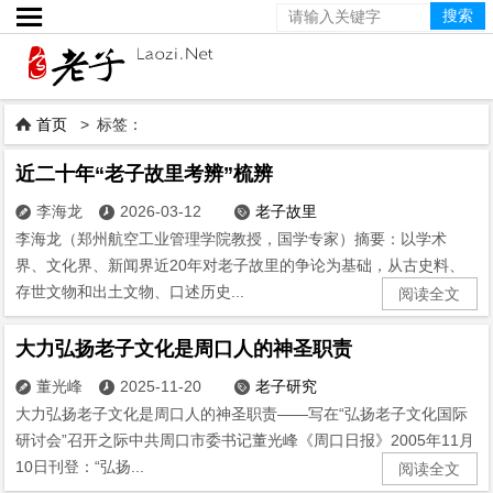

首页
> 标签：

近二十年“老子故里考辨”梳辨
李海龙
2026-03-12
老子故里



李海龙（郑州航空工业管理学院教授，国学专家）摘要：以学术
界、文化界、新闻界近20年对老子故里的争论为基础，从古史料、
存世文物和出土文物、口述历史...
阅读全文
大力弘扬老子文化是周口人的神圣职责
董光峰
2025-11-20
老子研究



大力弘扬老子文化是周口人的神圣职责——写在“弘扬老子文化国际
研讨会”召开之际中共周口市委书记董光峰《周口日报》2005年11月
10日刊登：“弘扬...
阅读全文