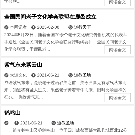
学会联...
阅读全文
全国民间老子文化学会联盟在鹿邑成立
本网记者
2025-02-08
道行天下



2024年5月28日，随着全国70余个老子文化研究传播机构的代表举
手通过《全国民间老子文化学会联盟行动纲要》，全国民间老子文
化学会联盟，于鹿邑老...
阅读全文
紫气东来紫云山
大道文化
2021-06-21
道教圣地



成语紫气东来，是说老子过函谷关之前，关令尹喜见有紫气从东而
来，知道将有圣人过关。果然老子骑着青牛而来。旧时比喻吉祥的
征兆。 典故紫气东...
阅读全文
鹤鸣山
2021-06-21
道教圣地



一、简介鹤鸣山又称鹄鸣山，位于四川成都西部大邑县城西北12公