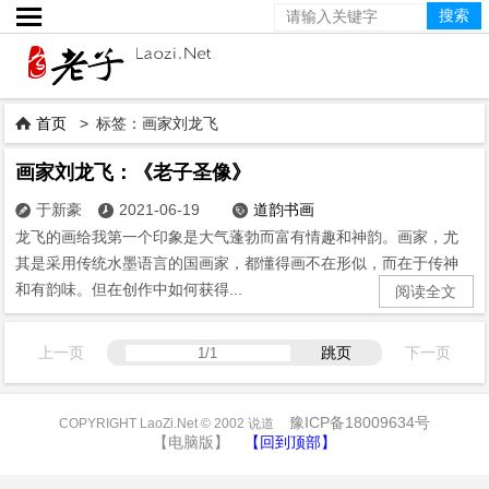

首页
> 标签：画家刘龙飞

画家刘龙飞：《老子圣像》
于新豪
2021-06-19
道韵书画



龙飞的画给我第一个印象是大气蓬勃而富有情趣和神韵。画家，尤
其是采用传统水墨语言的国画家，都懂得画不在形似，而在于传神
和有韵味。但在创作中如何获得...
阅读全文
上一页
跳页
下一页
豫ICP备18009634号
COPYRIGHT LaoZi.Net © 2002 说道
【电脑版】
【回到顶部】