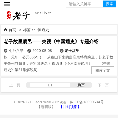

首页
> 标签：中国通史

老子故里鹿邑——央视《中国通史》专题介绍
七台八景
2020-05-08
老子故里



乾丰元年（公元666年），从泰山下来的唐高宗特意绕道，赴老子故
里亳州谷阳县，并将其改名为真源县（今河南鹿邑县）——《中国
通史》第51集解说词
阅读全文
上一页
跳页
下一页
豫ICP备18009634号
COPYRIGHT LaoZi.Net © 2002 说道
【电脑版】
【回到顶部】