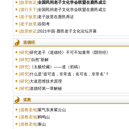
[故里铁证]
全国民间老子文化学会联盟在鹿邑成立
[道行天下]
全国民间老子文化学会联盟在鹿邑成立
[老子故里]
老子故里在鹿邑再证
[老子故里]
谷阳考
[故里铁证]
2021中国·鹿邑老子文化论坛开幕
道德经
[研究]
研究老子《道德经》不可不知黄帝《阴符经》
[研究]
“自然”新解
[研究]
《太极经藏》——道（初稿）
[研究]
什么是“道可道，非常道；名可名，非常名”？
[研究]
大道思维技术原理
[研究]
道德经第一章解秘
道教
[道教圣地]
紫气东来紫云山
[道教圣地]
鹤鸣山
[道教圣地]
泰山