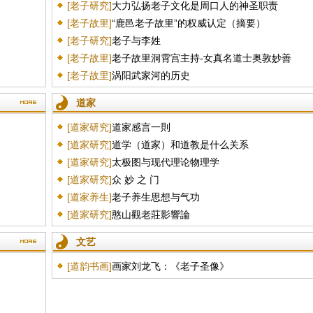
[老子研究]
大力弘扬老子文化是周口人的神圣职责
[老子故里]
“鹿邑老子故里”的权威认定（摘要）
[老子研究]
老子与李姓
[老子故里]
老子故里洞霄宫主持-女真名道士奥敦妙善
[老子故里]
涡阳武家河的历史
道家
[道家研究]
道家感言一則
[道家研究]
道学（道家）和道教是什么关系
[道家研究]
太极图与现代理论物理学
[道家研究]
众 妙 之 门
[道家养生]
老子养生思想与气功
[道家研究]
憨山觀老莊影響論
文艺
[道韵书画]
画家刘龙飞：《老子圣像》