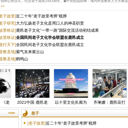
动和公祭仪式，纪念老子诞辰2583周年。◉中央统战部网：海内外道教界人士齐聚道祖.
>>
[老子故里]
近二十年“老子故里考辨”梳辨
[老子研究]
大力弘扬老子文化是周口人的神圣职责
[故里铁证]
鹿邑老子文化“一带一路”国际交流活动初结成果
[故里铁证]
全国民间老子文化学会联盟在鹿邑成立
[道行天下]
全国民间老子文化学会联盟在鹿邑成立
[道教圣地]
紫气东来紫云山
[道教圣地]
鹤鸣山
《老
2021中国·鹿邑老
以十里文化长廊为
齐琳娜：鹿邑应打
子文化论坛开幕
载体，打造老子文
造道教文化特色小
化博物馆集群
镇，并上升到国家
老子
层面
[老子故里]
近二十年“老子故里考辨”梳辨