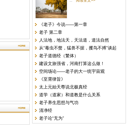
...
阅读全文>>
《老子》今说——第一章
老子 第二章
人法地，地法天，天法道，道法自然
从“毒虫不螫，猛兽不据，攫鸟不搏”谈起
老子道德经（繁体）
建设文旅强省，河南打算这么做！
空间场论——老子的大一统宇宙观
《至霄律旨》
太上元始天尊说北极真经
道学（道家）和道教是什么关系
老子养生思想与气功
清净经
老子论“无为”