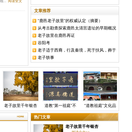
..
阅读全文
文章推荐
“鹿邑老子故里”的权威认定（摘要）
从考古勘查探索鹿邑太清宫遗址的早期概况
老子故里在鹿邑再证
谷阳考
老子适于西裔，行及秦境，死于扶风，葬于
老子轶事
槐里
老子故里千年银杏
道教“第一祖庭”不
“道教祖庭”文化品
“鹿邑
是白云观，不是龙
牌问题与对策
权威认
虎山，而是在河南
热门文章
这个县城！
老子故里千年银杏