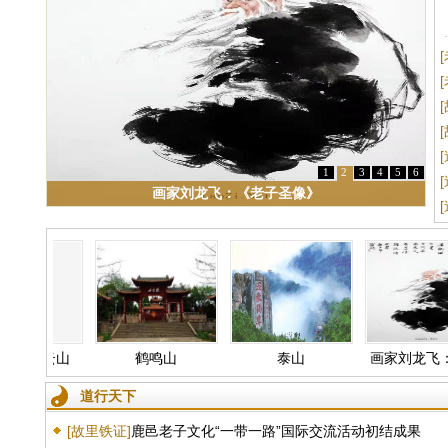
1
2
3
4
5
6
画家刘龙飞：《老子圣像》
来紫云山
鹤鸣山
泰山
画家刘龙飞：
子圣像》
道行天下
[故里铁证]
鹿邑老子文化“一带一路”国际交流活动初结成果